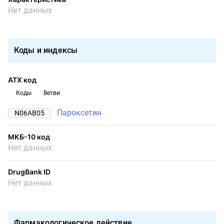
Нет данных
Коды и индексы
АТХ код
Коды
Ветви
Пароксетин
N06AB05
МКБ-10 код
Нет данных
DrugBank ID
Нет данных
Фармакологическое действие