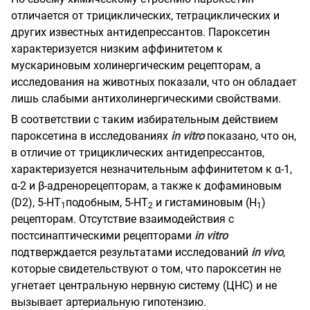
отличается от трициклических, тетрациклических и
других известных антидепрессантов. Пароксетин
характеризуется низким аффинитетом к
мускариновым холинергическим рецепторам, а
исследования на животных показали, что он обладает
лишь слабыми антихолинергическими свойствами.
В соответствии с таким избирательным действием
пароксетина в исследованиях
in
vitro
показано, что он,
в отличие от трициклических антидепрессантов,
характеризуется незначительным аффинитетом к α-1,
α-2 и β-адренорецепторам, а также к дофаминовым
(D2), 5-НТ
подобным, 5-НТ
и гистаминовым (H
)
1
2
1
рецепторам. Отсутствие взаимодействия с
постсинаптическими рецепторами
in
vitro
подтверждается результатами исследований
in
vivo
,
которые свидетельствуют о том, что пароксетин не
угнетает центральную нервную систему (ЦНС) и не
вызывает артериальную гипотензию.