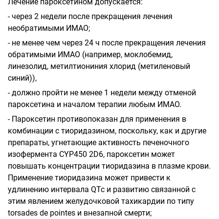
Лечение пароксетином допускается:
- через 2 недели после прекращения лечения
необратимыми ИМАО;
- не менее чем через 24 ч после прекращения лечения
обратимыми ИМАО (например, моклобемид,
линезолид, метилтиониния хлорид (метиленовый
синий)),
- должно пройти не менее 1 недели между отменой
пароксетина и началом терапии любым ИМАО.
- Пароксетин противопоказан для применения в
комбинации с тиоридазином, поскольку, как и другие
препараты, угнетающие активность печеночного
изофермента CYP450 2D6, пароксетин может
повышать концентрации тиоридазина в плазме крови.
Применение тиоридазина может привести к
удлинению интервала QTc и развитию связанной с
этим явлением желудочковой тахикардии по типу
torsades de pointes и внезапной смерти;