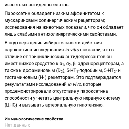
известных антидепрессантов.
Пароксетин обладает низким аффинитетом к
мускариновым холинергическим рецепторам;
исследования на животных показали, что он обладает
лишь слабыми антихолинергическими свойствами.
В подтверждение избирательности действия
пароксетина исследования
in
vitro
показали, что в
отличие от трициклических антидепрессантов он
имеет низкое сродство к α
, α
, β- адренорецепторам, а
1
2
также к дофаминовым (D
), 5-НТ
-подобиым, 5-НТ
- и
2
1
2
гистаминовым (H
) рецепторам. Это подтверждается
1
результатами исследований
in
vivo
,
которые
продемонстрировали отсутствие у пароксетина
способности угнетать центральную нервную систему
(ЦНС) и вызывать артериальную гипотензию.
Иммунологические свойства
Нет данных