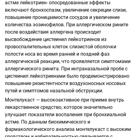
астме лейкотриен- опосредованные эффекты
включают бронхоспазм, увеличение секреции слизи,
повышение проницаемости сосудов и увеличение
количества эозинофилов. При аллергическом рините
после воздействия аллергена происходит
высвобождение цистеинил лейкотриенов из
провоспалительных клеток слизистой оболочки
полости носа во время ранней и поздней фаз
аллергической реакции, что проявляется симптомами
аллергического ринита. При интраназальной пробе с
цистеинил лейкотриенами было продемонстрировано
повышение резистентности воздухоносных носовых
путей и симптомов назальной обструкции.
Монтелукаст — высокоактивное при приеме внутрь
лекарственное средство, которое значительно
улучшает показатели воспаления при бронхиальной
астме. По данным биохимического и
фармакологического анализа монтелукаст с высоким
сродством и избирательностью связывается с