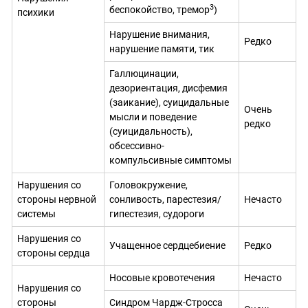
3
беспокойство, тремор
)
психики
Нарушение внимания,
Редко
нарушение памяти, тик
Галлюцинации,
дезориентация, дисфемия
(заикание), суицидальные
Очень
мысли и поведение
редко
(суицидальность),
обсессивно-
компульсивные симптомы
Нарушения со
Головокружение,
стороны нервной
сонливость, парестезия/
Нечасто
системы
гипестезия, судороги
Нарушения со
Учащенное сердцебиение
Редко
стороны сердца
Носовые кровотечения
Нечасто
Нарушения со
стороны
Синдром Чардж-Стросса