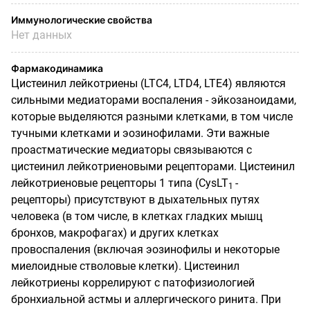
Иммунологические свойства
Нет данных
Фармакодинамика
Цистеинил лейкотриены (LTC
4
, LTD
4
,
LTE4)
являются
сильными медиаторами воспаления - эйкозаноидами,
которые выделяются разными клетками, в том числе
тучными клетками и эозинофилами. Эти важные
проастматические медиаторы связываются с
цистеинил лейкотриеновыми рецепторами. Цистеинил
лейкотриеновые рецепторы 1 типа (CysLT
-
1
рецепторы) присутствуют в дыхательных путях
человека (в том числе, в клетках гладких мышц
бронхов, макрофагах) и других клетках
провоспаления (включая эозинофилы и некоторые
миелоидные стволовые клетки). Цистеинил
лейкотриены коррелируют с патофизиологией
бронхиальной астмы и аллергического ринита. При