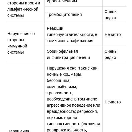
кровотечениям
стороны крови и
лимфатической
Очень
Тромбоцитопения
системы
редко
Реакции
Нарушения со
гиперчувствительности, в
Нечасто
стороны
том числе анафилаксия
иммунной
Эозинофильная
Очень
системы
инфильтрация печени
редко
Нарушения сна, такие как
ночные кошмары,
бессонница,
сомнамбулизм;
тревожность,
возбуждение, в том числе
Нечасто
агрессивное поведение или
враждебность; депрессия,
психомоторная
гиперактивность (включая
раздражительность,
Нарушения