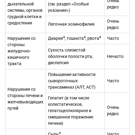
Очень
дыхательной
(см. раздел «Особые
редко
системы, органов
указания»)
грудной клетки и
Очень
средостения
Легочная эозинофилия
редко
4
4
4
Нарушения со
Диарея
, тошнота
, рвота
Часто
стороны
Сухость слизистой
желудочно-
оболочки полости рта,
Нечасто
кишечного
диспепсия
тракта
Повышение активности
сывороточных
Часто
трансаминаз (АЛТ, АСТ)
Нарушения со
стороны печени и
Гепатит (в том числе
желчевыводящих
холестатическое,
Очень
путей
гепатоцеллюлярное и
редко
смешанное поражение
печени)
4
Сыпь
Часто