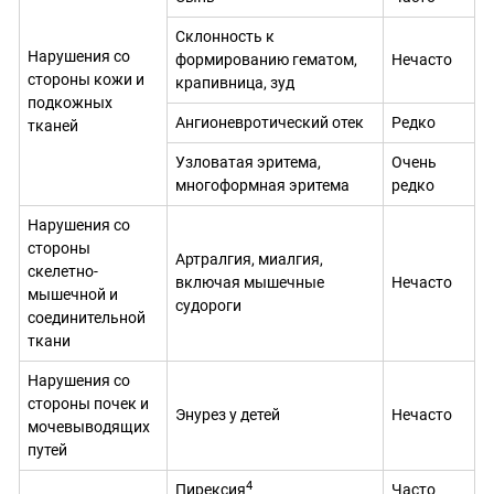
Склонность к
Нарушения со
формированию гематом,
Нечасто
стороны кожи и
крапивница, зуд
подкожных
Ангионевротический отек
Редко
тканей
Узловатая эритема,
Очень
многоформная эритема
редко
Нарушения со
стороны
Артралгия, миалгия,
скелетно-
включая мышечные
Нечасто
мышечной и
судороги
соединительной
ткани
Нарушения со
стороны почек и
Энурез у детей
Нечасто
мочевыводящих
путей
4
Пирексия
Часто