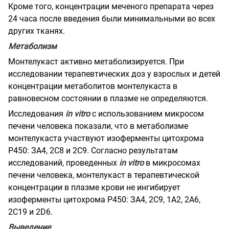
Кроме того, концентрации меченого препарата через
24 часа после введения были минимальными во всех
других тканях.
Метаболизм
Монтелукаст активно метаболизируется. При
исследовании терапевтических доз у взрослых и детей
концентрации метаболитов монтелукаста в
равновесном состоянии в плазме не определяются.
Исследования
in vitro
с использованием микросом
печени человека показали, что в метаболизме
монтелукаста участвуют изоферменты цитохрома
Р450: ЗА4, 2С8 и 2С9. Согласно результатам
исследований, проведенных
in vitro
в микросомах
печени человека, монтелукаст в терапевтической
концентрации в плазме крови не ингибирует
изоферменты цитохрома Р450: ЗА4, 2С9, 1А2, 2А6,
2С19 и 2D6.
Выведение