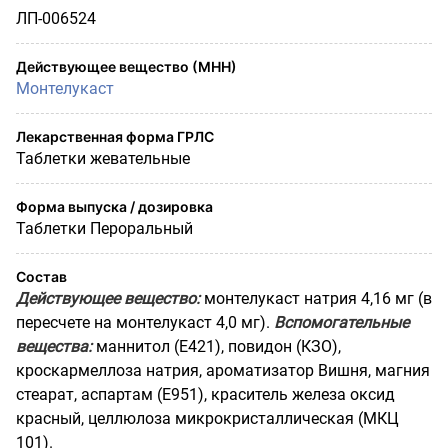
ЛП-006524
Действующее вещество (МНН)
Монтелукаст
Лекарственная форма ГРЛС
Таблетки жевательные
Форма выпуска / дозировка
Таблетки Пероральный
Состав
Действующее вещество
:
монтелукаст натрия 4,16 мг (в
пересчете на монтелукаст 4,0 мг).
Вспомогательные
вещества
:
маннитол (Е421), повидон (КЗО),
кроскармеллоза натрия, ароматизатор Вишня, магния
стеарат, аспартам (Е951), краситель железа оксид
красный, целлюлоза микрокристаллическая (МКЦ
101).