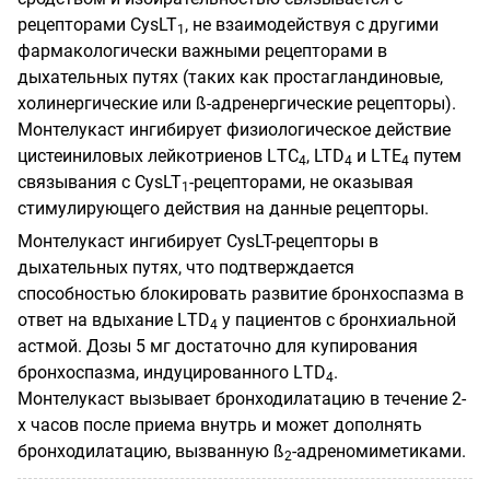
рецепторами CysLT
, не взаимодействуя с другими
1
фармакологически важными рецепторами в
дыхательных путях (таких как простагландиновые,
холинергические или ß-адренергические рецепторы).
Монтелукаст ингибирует физиологическое действие
цистеиниловых лейкотриенов LТС
, LTD
и LТЕ
путем
4
4
4
связывания с CysLT
-рецепторами, не оказывая
1
стимулирующего действия на данные рецепторы.
Монтелукаст ингибирует CysLT-рецепторы в
дыхательных путях, что подтверждается
способностью блокировать развитие бронхоспазма в
ответ на вдыхание LТD
у пациентов с бронхиальной
4
астмой. Дозы 5 мг достаточно для купирования
бронхоспазма, индуцированного LТD
.
4
Монтелукаст вызывает бронходилатацию в течение 2-
х часов после приема внутрь и может дополнять
бронходилатацию, вызванную ß
-адреномиметиками.
2