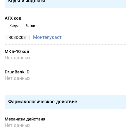
Коды и индексы
АТХ код
Коды
Ветви
Монтелукаст
R03DC03
МКБ-10 код
Нет данных
DrugBank ID
Нет данных
Фармакологическое действие
Механизм действия
Нет данных