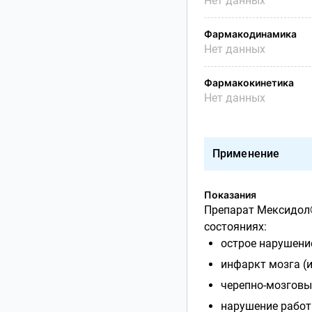
Нет данных
Фармакодинамика
Нет данных
Фармакокинетика
Нет данных
Применение
Показания
Препарат Мексидол®
состояниях:
острое нарушени
инфаркт мозга (
черепно-мозговы
нарушение работ