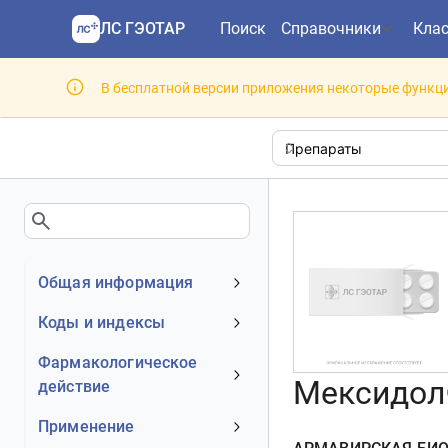
ЛС ГЭОТАР
Поиск
Справочники
Кла
В бесплатной версии приложения некоторые функци
Общая информация
Устаревшее наименование
Коды и индексы
Владелец
АТХ код
Фармакологическое
Номер регистрационного
Мексидол®
действие
МКБ-10 код
удостоверения РФ
DrugBank ID
Механизм действия
Применение
Действующее вещество