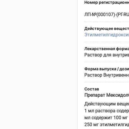
Условия транспортирования
Номер регистрационн
Утилизация
ЛП-№(000107)-(РГ-RU
Срок годности
Условия отпуска
Действующее вещест
Этилметилгидрокси
Лекарственная форм
Раствор для внутри
Форма выпуска / доз
Раствор Внутривен
Состав
Препарат Мексидол
Действующим вещес
1 мл раствора соде
мл содержит 100 мг
250 мг этилметилги