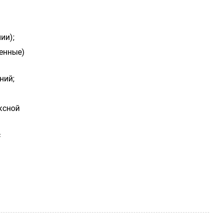
ии);
ренные)
ний;
ксной
с