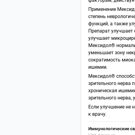
факторам, действуя
Применение Мексидо
степень неврологич
функций, а также у
Препарат улучшает 
улучшает микроцирк
Мексидол® нормали
уменьшает зону нек
сократимость миока
ишемии.
Мексидол® способст
зрительного нерва 
хроническая ишемия
зрительного нерва, 
Если улучшение не 
к врачу.
Иммунологические св