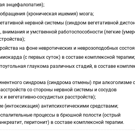
ая энцефалопатия);
обращения (хроническая ишемия) мозга;
гетативной нервной системы (синдром вегетативной дистон
, внимания и умственной работоспособности (легкие (уме
стройства);
ройства на фоне невротических и неврозоподобных состоя
иокарда (с первых суток) в составе комплексной терапии;
тоугольная глаукома различных стадий, в составе компле
инентного синдрома (синдрома отмены) при алкоголизме 
асстройств со стороны нервной системы и сосудов
 и вегетативно-сосудистых расстройств);
ие (интоксикация) антипсихотическими средствами;
оспалительные процессы в брюшной полости (острый
нкреатит, перитонит) в составе комплексной терапии.