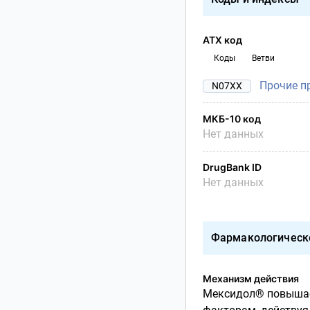
АТХ код
Коды
Ветви
Прочие п
N07XX
МКБ-10 код
Нет данных
DrugBank ID
Нет данных
Фармакологическ
Механизм действия
Мексидол®
повыша