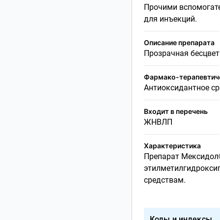
Прочими вспомогат
для
инъекций.
Описание препарата
Прозрачная бесцвет
Фармако-терапевтиче
Антиоксидантное ср
Входит в перечень
ЖНВЛП
Характеристика
Препарат Мексидол
этилметилгидроксип
средствам.
Коды и индексы