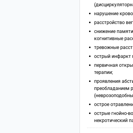
(дисциркуляторн
нарушение крово
расстройство ве
снижение памяти
когнитивные рас
тревожные расст
острый инфаркт м
первичная откры
терапии;
проявления абст
преобладанием р
(неврозоподобных
острое отравлен
острые гнойно-в
некротический па