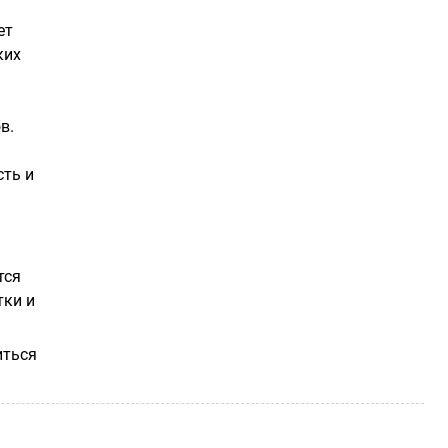
ет
ких
в.
сть и
тся
тки и
иться