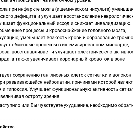
 как антиоксидант на клеточном уровне.
ла при инфаркте мозга (ишемическом инсульте) уменьша
еского дефицита и улучшает восстановление неврологичес
лучшает функциональный исход и снижает инвалидизацию.
обменные процессы и кровоснабжение головного мозга,
уляцию, уменьшает вязкость крови и образование тромбо
зует обменные процессы в ишемизированном миокарде,
роза, восстанавливает и улучшает электрическую активно
рда, а также увеличивает коронарный кровоток в зоне
вует сохранению ганглиозных клеток сетчатки и волокон
при развивающейся нейропатии, причинами которой являю
 и гипоксия. Улучшает функциональную активность сетча
увеличивая остроту зрения.
наступило или Вы чувствуете ухудшение, необходимо обрат
ойства