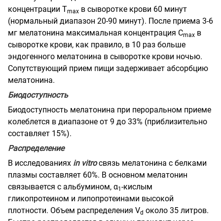
концентрации Т
в сыворотке крови 60 минут
mах
(нормальный диапазон 20-90 минут). После приема 3-6
мг мелатонина максимальная концентрация С
в
mах
сыворотке крови, как правило, в 10 раз больше
эндогенного мелатонина в сыворотке крови ночью.
Сопутствующий прием пищи задерживает абсорбцию
мелатонина.
Биодоступность
Биодоступность мелатонина при пероральном приеме
колеблется в диапазоне от 9 до 33% (приблизительно
составляет 15%).
Распределение
В исследованиях
in vitro
связь мелатонина с белками
плазмы составляет 60%. В основном мелатонин
связывается с альбумином, α
-кислым
1
гликопротеином и липопротеинами высокой
плотности. Объем распределения V
около 35 литров.
d