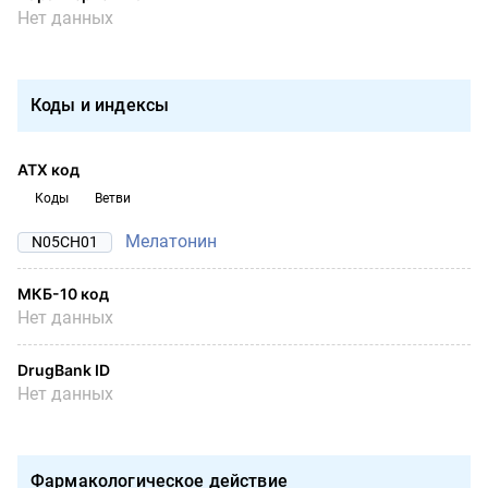
Нет данных
Коды и индексы
АТХ код
Коды
Ветви
Мелатонин
N05CH01
МКБ-10 код
Нет данных
DrugBank ID
Нет данных
Фармакологическое действие