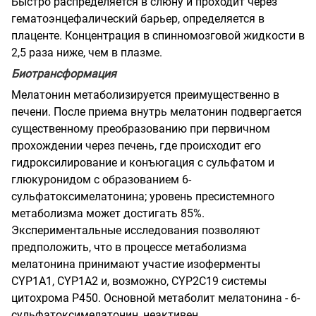
Быстро распределяется в слюну и проходит через
гематоэнцефалический барьер, определяется в
плаценте. Концентрация в спинномозговой жидкости в
2,5 раза ниже, чем в плазме.
Биотрансформация
Мелатонин метаболизируется преимущественно в
печени. После приема внутрь мелатонин подвергается
существенному преобразованию при первичном
прохождении через печень, где происходит его
гидроксилирование и конъюгация с сульфатом и
глюкуронидом с образованием 6-
сульфатоксимелатонина; уровень пресистемного
метаболизма может достигать 85%.
Экспериментальные исследования позволяют
предположить, что в процессе метаболизма
мелатонина принимают участие изоферменты
CYP1A1, CYP1A2 и, возможно, CYP2C19 системы
цитохрома Р450. Основной метаболит мелатонина - 6-
сульфатоксимелатонин, неактивен.