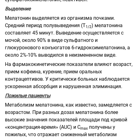
Выделение
Мелатонин выделяется из организма почками.
Средний период полувыведения (Т
) мелатонина
1/2
составляет 45 минут. Выведение осуществляется с
мочой, около 90% в виде сульфатного и
глюкуронового конъюгатов 6-гидроксимелатонина, а
около 2%-10% выводился в неизмененном виде.
На фармакокинетические показатели влияют возраст,
прием кофеина, курение, прием оральных
контрацептивов. У критически больных наблюдается
ускоренная абсорбция и нарушенная элиминация.
Пожилые пациенты
Метаболизм мелатонина, как известно, замедляется с
возрастом. При разных дозах мелатонина более
высокие значения показателей площади под кривой
«концентрация-время» (AUC) и С
получены у
mах
пожилых, что отражает сниженный метаболизм