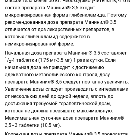
массой тела менее 50 кг. Необходимо учитывать, что в
состав препарата Манинил® 3,5 входит
микронизированная форма глибенкламида. Поэтому
рекомендованная доза препарата Манинил® 3,5
отличается от доз лекарственных препаратов, в
которых глибенкламид содержится в
немикронизированной форме.
Начальная доза препарата Манинил® 3,5 составляет
1
/
-
1 таблетки (1,75 мг-3,5 мг) 1 раз в сутки. Если
2
начальная доза не приводит к достижению
адекватного метаболического контроля, дозу
препарата Манинил® 3,5 следует поэтапно увеличить.
Увеличение дозы следует производить с интервалами
от нескольких дней до одной недели, вплоть до
достижения требуемой терапевтической дозы,
которая не должна превышать максимальную.
Максимальная суточная доза препарата Манинил®
3,5 - 3 таблетки (10,5 мг).
Коррекция дозы препарата Манинил® 3,5 проводится