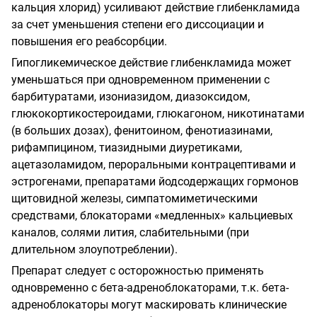
кальция хлорид) усиливают действие глибенкламида
за счет уменьшения степени его диссоциации и
повышения его реабсорбции.
Гипогликемическое действие глибенкламида может
уменьшаться при одновременном применении с
барбитуратами, изониазидом, диазоксидом,
глюкокортикостероидами, глюкагоном, никотинатами
(в больших дозах), фенитоином, фенотиазинами,
рифампицином, тиазидными диуретиками,
ацетазоламидом, пероральными контрацептивами и
эстрогенами, препаратами йодсодержащих гормонов
щитовидной железы, симпатомиметическими
средствами, блокаторами «медленных» кальциевых
каналов, солями лития, слабительными (при
длительном злоупотреблении).
Препарат следует с осторожностью применять
одновременно с бета-адреноблокаторами, т.к. бета-
адреноблокаторы могут маскировать клинические