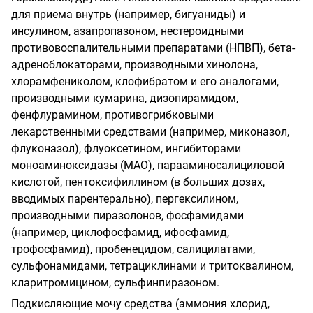
для приема внутрь (например, бигуаниды) и
инсулином, азапропазоном, нестероидными
противовоспалительными препаратами (НПВП), бета-
адреноблокаторами, производными хинолона,
хлорамфениколом, клофибратом и его аналогами,
производными кумарина, дизопирамидом,
фенфлурамином, противогрибковыми
лекарственными средствами (например, миконазол,
флуконазол), флуоксетином, ингибиторами
моноаминоксидазы (МАО), парааминосалициловой
кислотой, пентоксифиллином (в больших дозах,
вводимых парентерально), пергексилином,
производными пиразолонов, фосфамидами
(например, циклофосфамид, ифосфамид,
трофосфамид), пробенецидом, салицилатами,
сульфонамидами, тетрациклинами и тритоквалином,
кларитромицином, сульфинпиразоном.
Подкисляющие мочу средства (аммония хлорид,