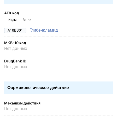
АТХ код
Коды
Ветви
Глибенкламид
A10BB01
МКБ-10 код
Нет данных
DrugBank ID
Нет данных
Фармакологическое действие
Механизм действия
Нет данных