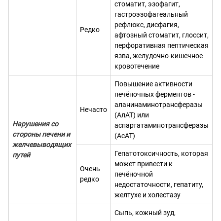
стоматит, эзофагит,
гастроэзофагеальный
рефлюкс, дисфагия,
Редко
афтозный стоматит, глоссит,
перфоративная пептическая
язва, желудочно-кишечное
кровотечение
Повышение активности
печёночных ферментов -
аланинаминотрансферазы
Нечасто
(АлАТ) или
Нарушения со
аспартатаминотрансферазы
стороны печени и
(АсАТ)
желчевыводящих
Гепатотоксичность, которая
путей
может привести к
Очень
печёночной
редко
недостаточности, гепатиту,
желтухе и холестазу
Сыпь, кожный зуд,