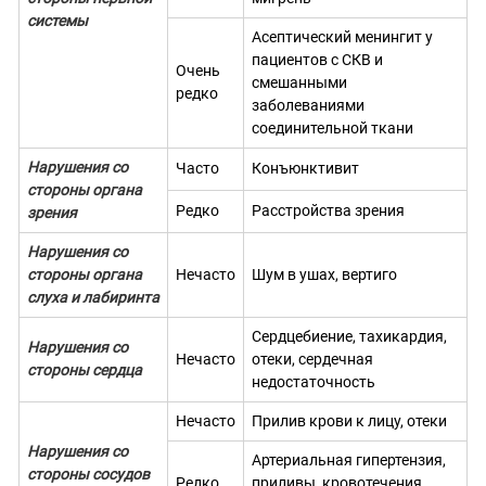
системы
Асептический менингит у
пациентов с СКВ и
Очень
смешанными
редко
заболеваниями
соединительной ткани
Нарушения со
Часто
Конъюнктивит
стороны органа
Редко
Расстройства зрения
зрения
Нарушения со
стороны органа
Нечасто
Шум в ушах, вертиго
слуха и лабиринта
Сердцебиение, тахикардия,
Нарушения со
Нечасто
отеки, сердечная
стороны сердца
недостаточность
Нечасто
Прилив крови к лицу, отеки
Нарушения со
Артериальная гипертензия,
стороны сосудов
Редко
приливы, кровотечения,