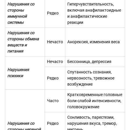
Нарушения со
Гиперчувствительность,
стороны
включая анафилактоидные
Редко
иммунной
и анафилактические
системы
реакции
Нарушения со
стороны обмена
Нечасто
Анорексия, изменения веса
веществ и
питания
Нечасто
Бессонница, депрессия
Нарушения
Спутанность сознания,
психики
Редко
нервозность, тревожное
возбуждение
Кратковременные головные
Часто
боли слабой интенсивности,
головокружение
Сонливость, парестезии,
Нарушения со
Редко
нарушения вкуса, тремор,
стороны нервной
мигрень