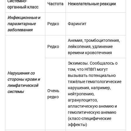
Системно-
Частота
Нежелательные реакции
органный класс
Инфекционные и
паразитарные
Редко
Фарингит
заболевания
Анемия, тромбоцитопения,
Редко
лейкопения, удлинение
времени кровотечения
Экхимозы. Сообщалось о
том, что НПВП могут
Нарушения со
вызывать потенциально
стороны крови и
тяжёлые гематологические
лимфатической
нарушения, например,
Очень
системы
нейтропению,
редко
агранулоцитоз,
апластическую анемию и
гемолитическую анемию
(класс-специфические
эффекты)