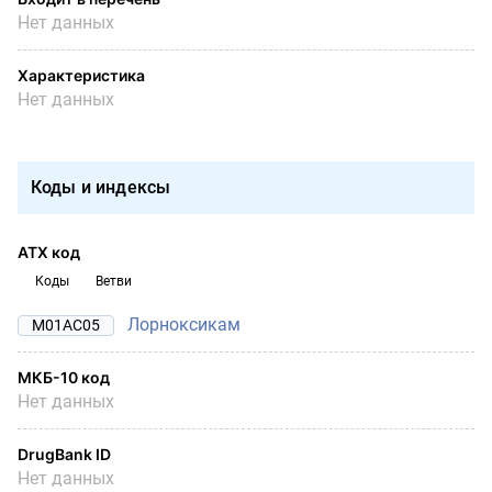
Нет данных
Характеристика
Нет данных
Коды и индексы
АТХ код
Коды
Ветви
Лорноксикам
M01AC05
МКБ-10 код
Нет данных
DrugBank ID
Нет данных