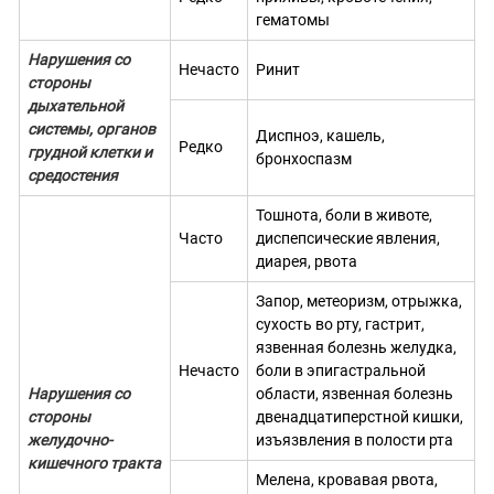
гематомы
Нарушения со
Нечасто
Ринит
стороны
дыхательной
системы, органов
Диспноэ, кашель,
Редко
грудной клетки и
бронхоспазм
средостения
Тошнота, боли в животе,
Часто
диспепсические явления,
диарея, рвота
Запор, метеоризм, отрыжка,
сухость во рту, гастрит,
язвенная болезнь желудка,
Нечасто
боли в эпигастральной
Нарушения со
области, язвенная болезнь
стороны
двенадцатиперстной кишки,
желудочно-
изъязвления в полости рта
кишечного тракта
Мелена, кровавая рвота,