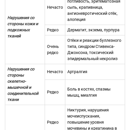
потливость, эритематозная
Нечасто
сыпь, крапивница,
ангионевротический отёк,
Нарушения со
алопеция
стороны кожи и
подкожных
Редко
Дерматит, экзема, пурпура
тканей
Отёки и реакции буллезного
Очень
типа, синдром Стивенса-
редко
Джонсона, токсический
эпидермальный некролиз
Нарушения со
Нечасто
Артралгия
стороны
скелетно-
мышечной и
Боль в костях, спазмы
Редко
соединительной
мышц, миалгия
ткани
Никтурия, нарушения
мочеиспускания,
Редко
повышение уровня
мочевины и креатинина в