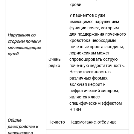
крови
У пациентов с уже
имеющимся нарушением
функции почек, которым
для поддержания почечного
Нарушения со
кровотока необходимы
стороны почек и
почечные простагландины,
мочевыводящих
лорноксикам может
путей
Очень
спровоцировать острую
редко
почечную недостаточность.
Нефротоксичность в
различных формах,
включая нефрит и
нефротический синдром,
является класс-
специфическим эффектом
НПВН
Общие
Нечасто
Недомогание, отёк лица
расстройства и
нарушения в