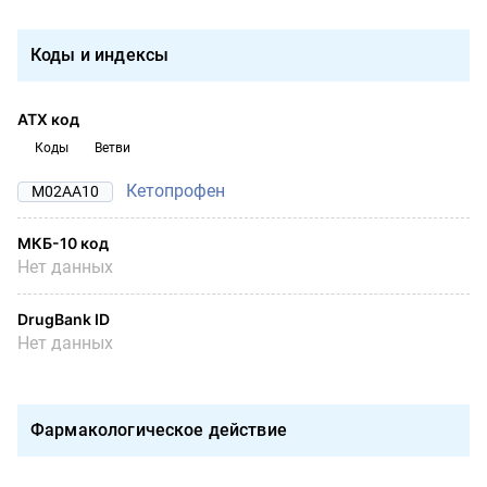
Коды и индексы
АТХ код
Коды
Ветви
Кетопрофен
M02AA10
МКБ-10 код
Нет данных
DrugBank ID
Нет данных
Фармакологическое действие