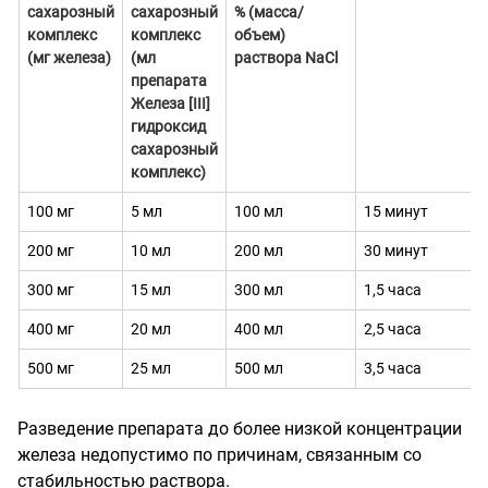
сахарозный
сахарозный
% (масса/
комплекс
комплекс
объем)
(мг железа)
(мл
раствора
NaCl
препарата
Железа [
III
]
гидроксид
сахарозный
комплекс)
100 мг
5 мл
100 мл
15 минут
200 мг
10 мл
200 мл
30 минут
300 мг
15 мл
300 мл
1,5 часа
400 мг
20 мл
400 мл
2,5 часа
500 мг
25 мл
500 мл
3,5 часа
Разведение препарата до более низкой концентрации
железа недопустимо по причинам, связанным со
стабильностью раствора.