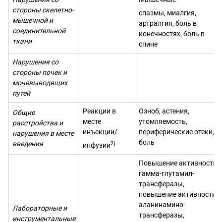
стороны скелетно-
спазмы, миалгия,
мышечной и
артралгия, боль в
соединительной
конечностях, боль в
ткани
спине
Нарушения со
стороны почек и
мочевыв
o
дящих
путей
Реакции в
Озноб, астения,
Общие
месте
утомляемость,
расстройства и
инъекции/
периферические отеки,
нарушения в месте
боль
введения
2)
инфузии
Повышение активности
гамма-глутамил-
трансферазы,
повышение активности
аланинамино-
Л
а
бораторные и
трансферазы,
инструментальные