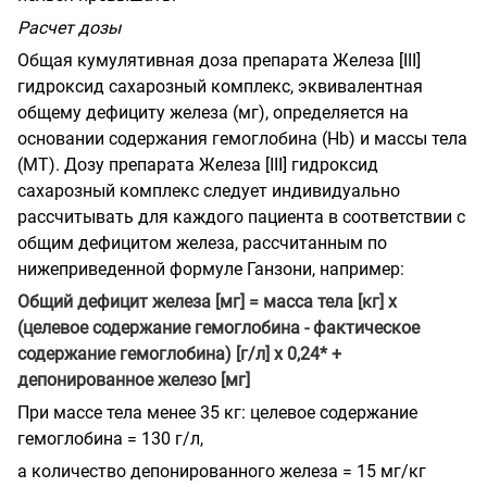
Расчет дозы
Общая кумулятивная доза препарата Железа [
III
]
гидроксид сахарозный комплекс, эквивалентная
общему дефициту железа (мг), определяется на
основании содержания гемоглобина (
Hb
) и массы тела
(МТ). Дозу препарата Железа [
III
] гидроксид
сахарозный комплекс следует индивидуально
рассчитывать для каждого пациента в соответствии с
общим дефицитом железа, рассчитанным по
нижеприведенной формуле Ганзони, например:
Общий дефицит железа [мг] = масса тела [кг] х
(целевое содержание гемоглобина - фактическое
содержание гемоглобина) [г/л] х 0,24* +
депонированное железо [мг]
При массе тела менее 35 кг: целевое содержание
гемоглобина = 130 г/л,
а количество депонированного железа = 15 мг/кг