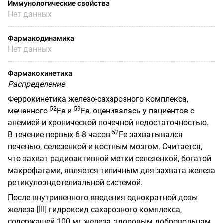
Иммунологические свойства
Нет данных
Фармакодинамика
Нет данных
Фармакокинетика
Распределение
Феррокинетика железо-сахарозного комплекса,
52
59
меченного
F
е и
F
е, оценивалась у пациентов с
анемией и хронической почечной недостаточностью.
52
В течение первых 6-8 часов
F
е захватывался
печенью, селезенкой и костным мозгом. Считается,
что захват радиоактивной метки селезенкой, богатой
макрофагами, является типичным для захвата железа
ретикулоэндотелиальной системой.
После внутривенного введения однократной дозы
железа
[III]
гидроксид сахарозного комплекса,
содержащей 100 мг железа, здоровым добровольцам