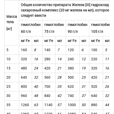
Общее количество препарата Железа [
III
] гидроксид
сахарозный комплекс (20 мг железа на мл), которое
следует ввести
Масса
тела
гемоглобин
гемоглобин
гемоглобин
гемоглобин
[кг]
60 г/л
75 г/л
90 г/л
105 г/л
мг Fe
мл
мг Fe
м
л
мг Fe
мл
мг Fe
м
л
5
160
8
140
7
120
6
100
5
10
320
16
280
14
240
12
220
11
15
480
24
420
21
380
19
320
16
20
640
32
560
28
500
25
420
21
25
800
40
700
35
620
31
520
26
30
960
48
840
42
740
37
640
32
35
1260
63
1
140
57
1000
50
880
44
40
1360
68
1220
61
1080
54
940
47