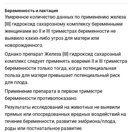
Беременность и лактация
Умеренное количество данных по применению железа
[
III
] гидроксид сахарозному комплексу беременными
женщинами во
II
и
III
триместрах беременности не
выявило каких-либо угроз для матери или
новорожденного.
Однако препарат Железа [
III
] гидроксид сахарозный
комплекс следует применять вовремя
II
и
III
триместра
беременности только тогда, когда потенциальная
польза для матери превышает потенциальный риск
для плода.
Применение препарата в первом триместре
беременности противопоказано.
Результаты исследований на животных не выявили
прямых или опосредованных вредных воздействий на
течение беременности, развитие эмбриона/плода,
роды или постнатальное развитие.