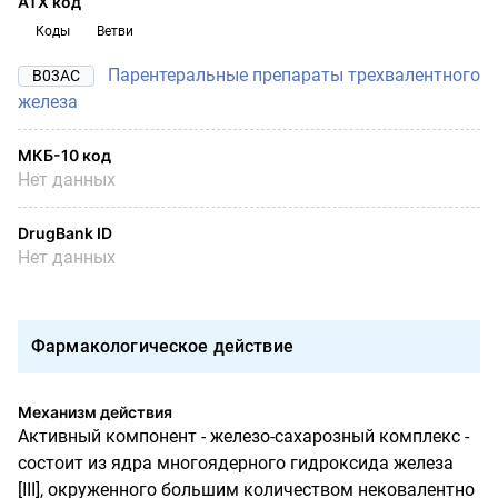
АТХ код
Коды
Ветви
Парентеральные препараты трехвалентного
B03AC
железа
МКБ-10 код
Нет данных
DrugBank ID
Нет данных
Фармакологическое действие
Механизм действия
Активный компонент - железо-сахарозный комплекс -
состоит из ядра многоядерного гидроксида железа
[III]
, окруженного большим количеством нековалентно