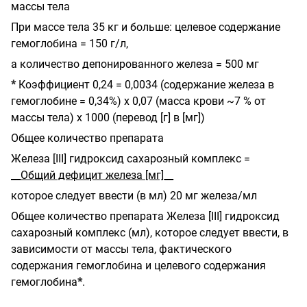
массы тела
При массе тела 35 кг и больше: целевое содержание
гемоглобина = 150 г/л,
а количество депонированного железа = 500 мг
*
Коэффициент 0,24 = 0,0034 (содержание железа в
гемоглобине = 0,34%) х 0,07 (масса крови ~7 % от
массы тела) х 1000 (перевод [г] в [мг])
Общее количество препарата
Железа [
III
] гидроксид сахарозный комплекс =
__Общий дефицит железа [мг]__
которое следует ввести (в мл) 20 мг железа/мл
Общее количество препарата Железа [
III
] гидроксид
сахарозный комплекс (мл), которое следует ввести, в
зависимости от массы тела, фактического
содержания гемоглобина и целевого содержания
гемоглобина
*
.