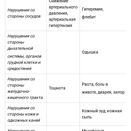
Снижение
артериального
Гиперемия,
Нарушения со
давления,
стороны
сосудов
флебит
артериальная
гипертензия
Нарушения со
стороны
дыхательной
Одышка
системы, органов
грудной клетки и
средостения
Нарушения со
Рвота, боль в
стороны
Тошнота
желудочно-
животе, диарея, запор
кишечного тракта
Нарушения со
Кожный зуд, кожная
стороны кожи и
сыпь
одкожных каней
Нарушения со
Мышечные