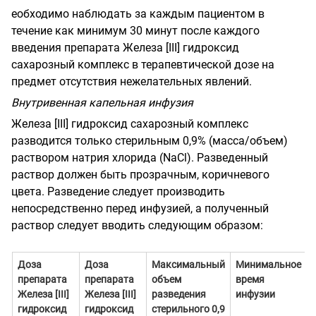
еобходимо наблюдать за каждым пациентом в
течение как минимум 30 минут после каждого
введения препарата Железа [
III
] гидроксид
сахарозный комплекс в терапевтической дозе на
предмет отсутствия нежелательных явлений.
Внутривенная капельная инфузия
Железа [
III
] гидроксид сахарозный комплекс
разводится только стерильным 0,9% (масса/объем)
раствором натрия хлорида (
NaCl
). Разведенный
раствор должен быть прозрачным, коричневого
цвета. Разведение следует производить
непосредственно перед инфузией, а полученный
раствор следует вводить следующим образом:
Доза
Доза
Максимальный
Минимальное
препарата
препарата
объем
время
Железа [
III
]
Железа [
III
]
разведения
инфузии
гидроксид
гидроксид
стерильного
0,9