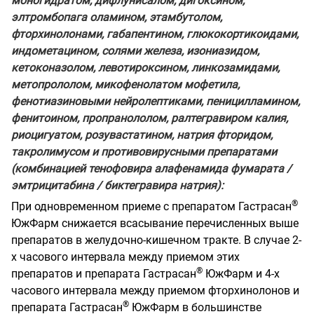
моногидратом, дифлунисалом, дигоксином,
элтромбопага оламином, этамбутолом,
фторхинолонами, габапентином, глюкокортикоидами,
индометацином, солями железа, изониазидом,
кетоконазолом, левотироксином, линкозамидами,
метопрололом, микофенолатом мофетила,
фенотиазиновыми нейролептиками, пеницилламином,
фенитоином, пропранололом, ралтегравиром калия,
риоцигуатом, розувастатином, натрия фторидом,
такролимусом и противовирусными препаратами
(комбинацией тенофовира алафенамида фумарата /
эмтрицитабина / биктегравира натрия):
®
При одновременном приеме с препаратом Гастрасан
ЮжФарм снижается всасывание перечисленных выше
препаратов в желудочно-кишечном тракте. В случае 2-
х часового интервала между приемом этих
®
препаратов и препарата Гастрасан
ЮжФарм и 4-х
часового интервала между приемом фторхинолонов и
®
препарата Гастрасан
ЮжФарм в большинстве