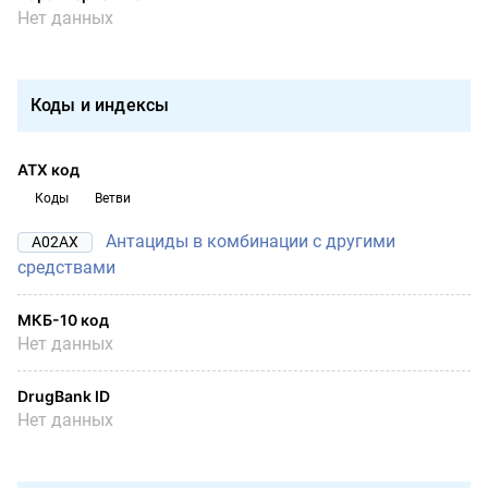
Нет данных
Коды и индексы
АТХ код
Коды
Ветви
Антациды в комбинации с другими
A02AX
средствами
МКБ-10 код
Нет данных
DrugBank ID
Нет данных