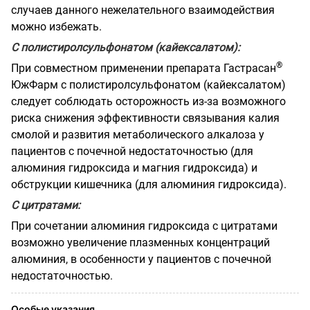
случаев данного нежелательного взаимодействия
можно избежать.
С полистиролсульфонатом (кайексалатом):
®
При совместном применении препарата Гастрасан
ЮжФарм с полистиролсульфонатом (кайексалатом)
следует соблюдать осторожность из-за возможного
риска снижения эффективности связывания калия
смолой и развития метаболического алкалоза у
пациентов с почечной недостаточностью (для
алюминия гидроксида и магния гидроксида) и
обструкции кишечника (для алюминия гидроксида).
С цитратами:
При сочетании алюминия гидроксида с цитратами
возможно увеличение плазменных концентраций
алюминия, в особенности у пациентов с почечной
недостаточностью.
Особые указания