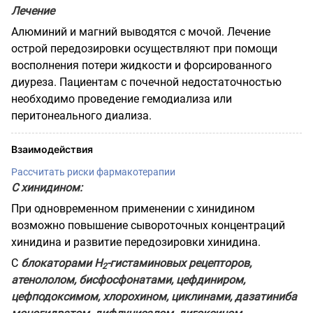
Лечение
Алюминий и магний выводятся с мочой. Лечение
острой передозировки осуществляют при помощи
восполнения потери жидкости и форсированного
диуреза. Пациентам с почечной недостаточностью
необходимо проведение гемодиализа или
перитонеального диализа.
Взаимодействия
Рассчитать риски фармакотерапии
С хинидином:
При одновременном применении с хинидином
возможно повышение сывороточных концентраций
хинидина и развитие передозировки хинидина.
С
блокаторами Н
-гистаминовых рецепторов,
2
атенололом, бисфосфонатами, цефдиниром,
цефподоксимом, хлорохином, циклинами, дазатиниба