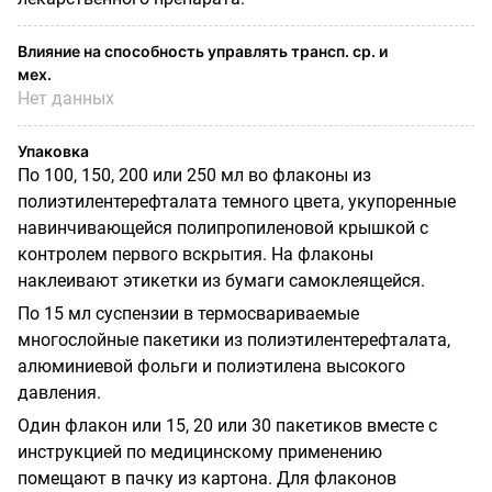
Влияние на способность управлять трансп. ср. и
мех.
Нет данных
Упаковка
По 100, 150, 200 или 250 мл во флаконы из
полиэтилентерефталата темного цвета, укупоренные
навинчивающейся полипропиле
новой крышкой с
контролем первого вскры­тия. На флаконы
наклеивают этикетки из бу­маги самоклеящейся.
По 15 мл суспензии в термосвариваемые
многослойные пакетики из полиэтилентерефталата,
алюминиевой фольги и полиэти­лена высокого
давления.
Один флакон или 15, 20 или 30 пакетиков вместе с
инструкцией по медицинскому при­менению
помещают в пачку из картона. Для флаконов