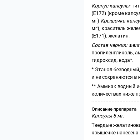
Корпус капсулы:
тит
(Е172) (кроме капсу
мг)
Крышечка капсу
мг), краситель желе
(Е171), желатин.
Состав чернил:
шелла
пропиленгликоль, ам
гидроксид, вода*.
* Этанол безводный
и не сохраняются в 
** Аммиак водный ис
количествах ниже п
Описание препарата
Капсулы 8 мг:
Твердые желатиновы
крышечке нанесена 