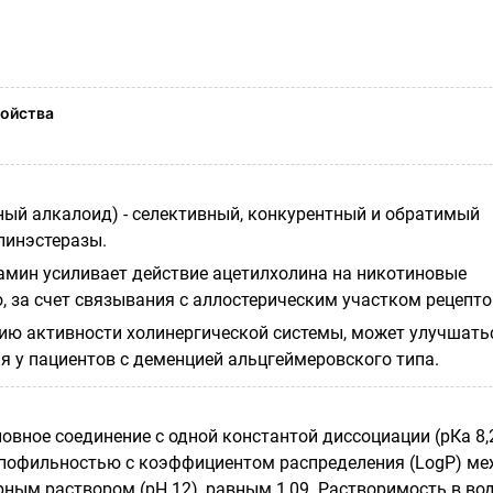
ойства
ный алкалоид) - селективный, конкурентный и обратимый
линэстеразы.
тамин усиливает действие ацетилхолина на никотиновые
, за счет связывания с аллостерическим участком рецепто
ю активности холинергической системы, может улучшать
я у пациентов с деменцией альцгеймеровского типа.
новное соединение с одной константой диссоциации (рКа 8,2
пофильностью с коэффициентом распределения (
LogP
) м
рным раствором (pH 12), равным 1,09. Растворимость в во