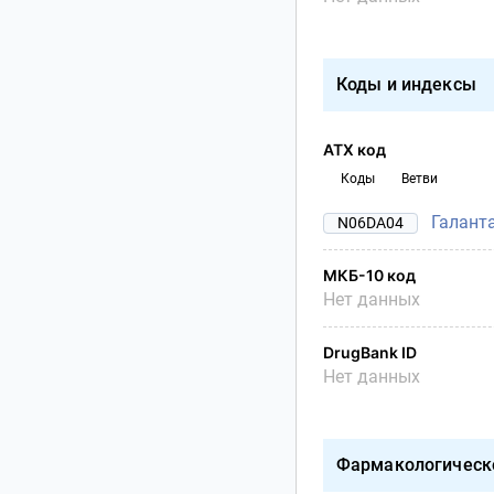
Коды и индексы
АТХ код
Коды
Ветви
Галант
N06DA04
МКБ-10 код
Нет данных
DrugBank ID
Нет данных
Фармакологическ