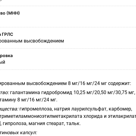
во (МНН)
а ГРЛС
ированным высвобождением
ировка
ый
гированным высвобождением 8 мг/16 мг/24 мг содержит:
тво:
галантамина гидробромид 10,25 мг/20,50 мг/30,75 мг,
тамину 8 мг/16 мг/24 мг.
щества:
гипромеллоза, натрия лаурилсульфат, карбомер,
 триметиламмониоэтилметакрилата хлорида и этилакрила
1], гипролоза, магния стеарат, тальк.
тиновых капсул: