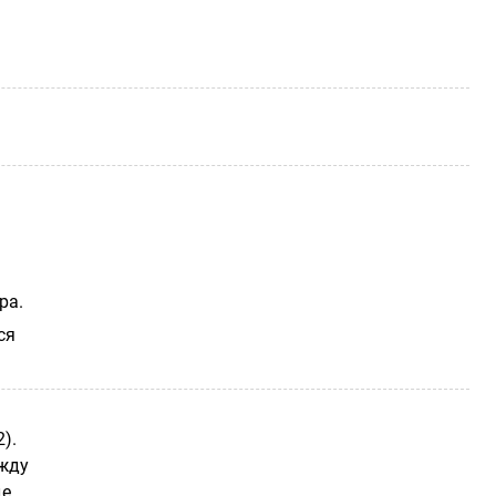
ра.
ся
).
ежду
де