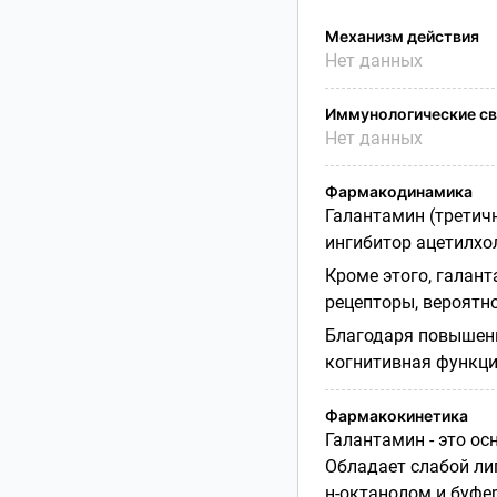
Механизм действия
Нет данных
Иммунологические св
Нет данных
Фармакодинамика
Галантамин (третич
ингибитор ацетилхо
Кроме этого, галан
рецепторы, вероятно
Благодаря повышени
когнитивная функци
Фармакокинетика
Галантамин - это ос
Обладает слабой ли
н-октанолом и буфе