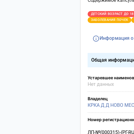
Содержимое капсулы
Условия транспортирования
Утилизация
ДЕТСКИЙ ВОЗРАСТ ДО 18
Срок годности
ЗАБОЛЕВАНИЯ ПОЧЕК
Условия отпуска
Информация о
Общая информац
Устаревшее наимено
Нет данных
Владелец
КРКА Д Д НОВО МЕ
Номер регистрационн
ЛП-№(000315)-(РГ-RU