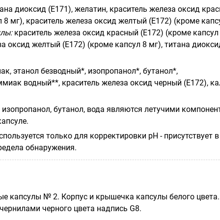
ана диоксид (Е171), желатин, краситель железа оксид кра
л 8 мг), краситель железа оксид желтый (Е172) (кроме капс
лы:
краситель железа оксид красный (Е172) (кроме капсул
за оксид желтый (Е172) (кроме капсул 8 мг), титана диокси
к, этанол безводный*, изопропанол*, бутанол*,
миак водный**, краситель железа оксид черный (Е172), к
, изопропанол, бутанол, вода являются летучими компоне
капсуле.
пользуется только для корректировки pH - присутствует в
редела обнаружения.
е капсулы № 2. Корпус и крышечка капсулы белого цвета.
чернилами черного цвета надпись
G
8.