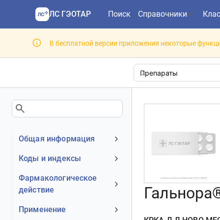
ЛС ГЭОТАР
Поиск
Справочники
Кла
В бесплатной версии приложения некоторые функци
Общая информация
Устаревшее наименование
Коды и индексы
Владелец
АТХ код
Фармакологическое
Номер регистрационного
Гальнора®
действие
МКБ-10 код
удостоверения РФ
DrugBank ID
Механизм действия
Применение
Действующее вещество