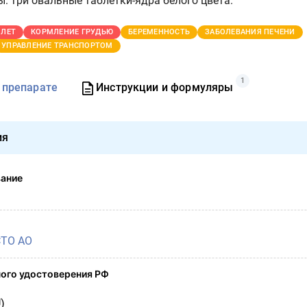
: три овальные таблетки-ядра белого цвета.
 ЛЕТ
КОРМЛЕНИЕ ГРУДЬЮ
БЕРЕМЕННОСТЬ
ЗАБОЛЕВАНИЯ ПЕЧЕНИ
УПРАВЛЕНИЕ ТРАНСПОРТОМ
1
 препарате
Инструкции и формуляры
ия
вание
СТО АО
ого удостоверения РФ
)