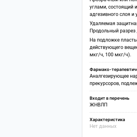
углами, состоящий 
адгезивного слоя и
Удаляемая защитная
Продольный разрез 
На подложке пласты
действующего вещест
мкг/ч, 100 мкг/ч).
Фармако-терапевтиче
Аналгезирующее нарк
прекурсоров, подле
Входит в перечень
ЖНВЛП
Характеристика
Нет данных