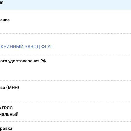
ия
вание
КРИННЫЙ ЗАВОД ФГУП
ого удостоверения РФ
во (МНН)
а ГРЛС
мальный
ировка