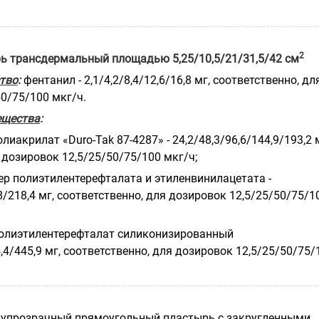
2
рь трансдермальный площадью 5,25/10,5/21/31,5/42 см
тво
:
фентанил - 2,1/4,2/8,4/12,6/16,8 мг, соответствен­но, дл
0/75/100 мкг/ч.
ещества
:
олиакрилат «Duro-Tak 87-4287» - 24,2/48,3/96,6/144,9/193,2 
 дозировок 12,5/25/50/75/100 мкг/ч;
ер полиэтилентерефталата и этиленвинилацетата -
,8/218,4 мг, соответственно, для дозировок 12,5/25/50/75/1
полиэтилентерефталат силиконизированный
4,4/445,9 мг, соответственно, для дозировок 12,5/25/50/75/
лупрозрачный прямоугольный пластырь с закругленными