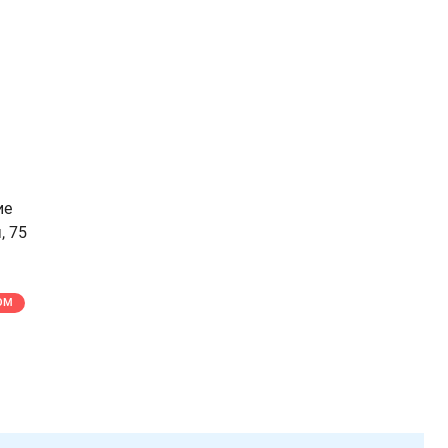
ие
, 75
ОМ