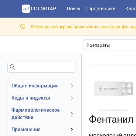
ЛС ГЭОТАР
Поиск
Справочники
Кла
В бесплатной версии приложения некоторые функци
Общая информация
Устаревшее наименование
Коды и индексы
Владелец
АТХ код
Фармакологическое
Номер регистрационного
Фентанил 
действие
МКБ-10 код
удостоверения РФ
DrugBank ID
Механизм действия
Применение
Действующее вещество