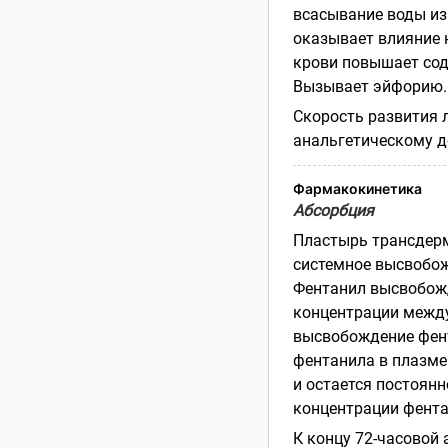
всасывание воды из
оказывает влияние 
крови повышает сод
Вызывает эйфорию.
Скорость развития 
анальгетическому д
Фармакокинетика
Абсорбция
Пластырь трансдерм
системное высвобож
Фентанил высвобожд
концентрации между
высвобождение фент
фентанила в плазме 
и остается постоянн
концентрации фента
К концу 72-часовой