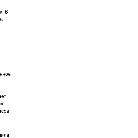
к. В
а.
янное
ает
ия
асов
нила