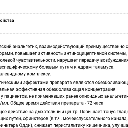
ойства
еский анальгетик, взаимодействующий преимуществен­но с
рами, повышает активность антиноцицептивной системы,
болевой чувствительности, нарушает передачу возбуждени
еспецифическому болевым путям к яд­рам таламуса,
алевидному комплексу.
тическими эффектами препарата являются обезболивающ
альная эффективная обезболивающая концентрация
 у пациентов, не применявших ранее опиоидных анальгетик
нг/мл. Общее время действия препарата - 72 часа.
ее действие на дыхательный центр. Повышает тонус глад
х путей, сфинктеров (в т.ч. мочеиспускательного канала,
финктера Одди), снижает перистальтику кишечника, улучш