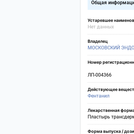
Условия транспортирования
Общая информац
Утилизация
Срок годности
Устаревшее наимено
Нет данных
Условия отпуска
Владелец
МОСКОВСКИЙ ЭНДО
Номер регистрационн
ЛП-004366
Действующее вещест
Фентанил
Лекарственная форм
Пластырь трансдер
Форма выпуска / доз