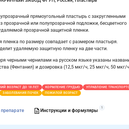
РИННЫЙ ЗАВОД ФГУП, Россия, Пластырь
лупрозрачный прямоугольный пластырь с закругленными
из прозрачной или полупрозрачной подложки, бесцветного
 удаляемой прозрачной защитной пленки.
 пленка по размеру совпадает с размером пластыря.
делит удаляемую защитную пленку на две части.
ря черными чернилами на русском языке указаны назван
ва (Фентанил) и дозировка (12,5 мкг/ч, 25 мкг/ч, 50 мкг/ч
КИЙ ВОЗРАСТ ДО 18 ЛЕТ
КОРМЛЕНИЕ ГРУДЬЮ
УПРАВЛЕНИЕ ТРАНСПОРТ
ЗАБОЛЕВАНИЯ ПОЧЕК
ПОЖИЛОЙ ВОЗРАСТ
1
 препарате
Инструкции и формуляры