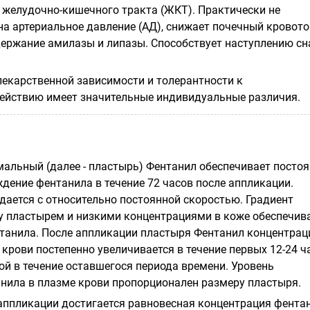
 желудочно-кишечного тракта (ЖКТ). Практически не
на артериальное давление (АД), снижает почечный кровото
ержание амилазы и липазы. Способствует наступлению сн
лекарственной зависимости и толерантности к
ействию имеет значительные индивидуальные различия.
альный (далее - пластырь) Фентанил обеспечивает посто
дение фентанила в течение 72 часов после аппликации.
ается с относительно постоянной скоростью. Градиент
 пластырем и низкими концентрациями в коже обеспечив
анила. После аппликации пластыря Фентанил концентрац
крови постепенно увеличивается в течение первых 12-24 ч
ой в течение оставшегося периода времени. Уровень
нила в плазме крови пропорционален размеру пластыря.
 аппликации достигается равновесная концентрация фента