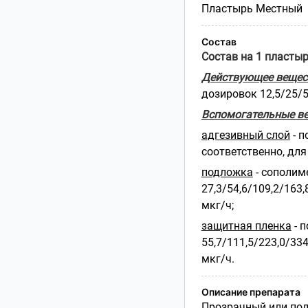
Пластырь Местный
Состав
Состав на 1 пласты
Действующее вещес
дозировок 12,5/25/5
Вспомогательные в
адгезивный слой
- п
соответственно, для
подложка
- сополим
27,3/54,6/109,2/163
мкг/ч;
защитная пленка
- 
55,7/111,5/223,0/33
мкг/ч.
Описание препарата
Прозрачный или по