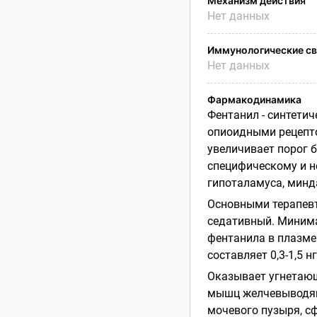
Механизм действия
Нет данных
Иммунологические св
Нет данных
Фармакодинамика
Фентанил - синтетич
опиоидными рецепто
увеличивает порог 
специфическому и н
гипоталамуса, минд
Основными терапев
седативный. Миним
фентанила в плазме
составляет 0,3-1,5 
Оказывает угнетающ
мышц желчевыводящи
мочевого пузыря, с