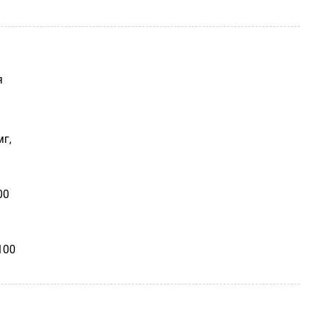
я
мг,
00
100