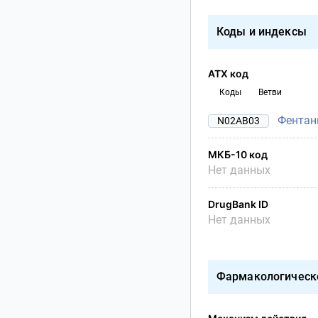
Коды и индексы
АТХ код
Коды
Ветви
Фентан
N02AB03
МКБ-10 код
Нет данных
DrugBank ID
Нет данных
Фармакологическ