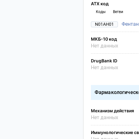
АТХ код
Коды
Ветви
Фентан
N01AH01
МКБ-10 код
Нет данных
DrugBank ID
Нет данных
Фармакологическ
Механизм действия
Нет данных
Иммунологические св