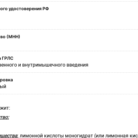
ого удостоверения РФ
во (МНН)
а ГРЛС
венного и внутримышечного введения
ировка
ный
ржит:
тво:
ещества
:
лимонной кислоты моногидрат (или лимонная кис