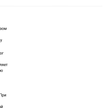
азом
ку
ог
ляет
ью
 При
ый