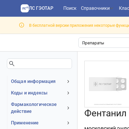
ЛС ГЭОТАР
Поиск
Справочники
Кла
В бесплатной версии приложения некоторые функци
Общая информация
Устаревшее наименование
Коды и индексы
Владелец
АТХ код
Фармакологическое
Номер регистрационного
Фентанил 
действие
МКБ-10 код
удостоверения РФ
DrugBank ID
Механизм действия
Применение
Действующее вещество