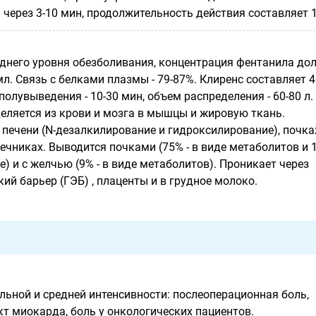
через 3-10 мин, продолжительность действия составляет 1-
днего уровня обезболивания, концентрация фентанила до
мл. Связь с белками плазмы - 79-87%. Клиренс составляет 4
полувыведения - 10-30 мин, объем распределения - 60-80 л.
еляется из крови и мозга в мышцы и жировую ткань.
печени (N-дезалкилирование и гидроксилирование), почка
чниках. Выводится почками (75% - в виде метаболитов и 1
) и с желчью (9% - в виде метаболитов). Проникает через
й барьер (ГЭБ) , плаценты и в грудное молоко.
льной и средней интенсивности: послеоперационная боль,
кт миокарда, боль у онкологических пациентов.