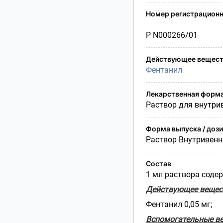
Условия транспортирования
Номер регистрационн
Утилизация
Срок годности
Р N000266/01
Условия отпуска
Действующее вещест
Фентанил
Лекарственная форм
Раствор для внутри
Форма выпуска / доз
Раствор Внутривен
Состав
1 мл раствора соде
Действующее вещес
Фентанил 0,05 мг;
Вспомогательные в