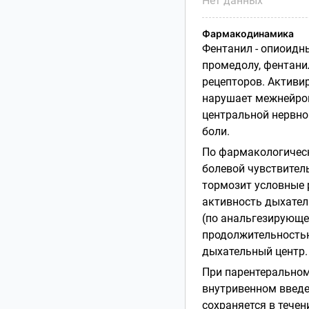
Нет данных
Фармакодинамика
Фентанил - опиоидн
промедолу, фентани
рецепторов. Активи
нарушает межнейрон
центральной нервно
боли.
По фармакологическ
болевой чувствител
тормозит условные 
активность дыхател
(по анальгезирующе
продолжительностью
дыхательный центр.
При парентеральном
внутривенном введе
сохраняется в тече