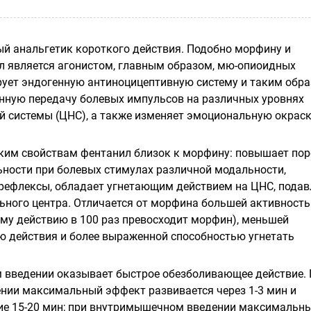
ый анальгетик короткого действия. Подобно морфину и
л является агонистом, главным образом, мю-опиоидных
рует эндогенную антиноцицептивную систему и таким обр
ную передачу болевых импульсов на различных уровнях
й системы (ЦНС), а также изменяет эмоциональную окрас
им свойствам фентанил близок к морфину: повышает пор
ьности при болевых стимулах различной модальности,
рефлексы, обладает угнетающим действием на ЦНС, подав
ьного центра. Отличается от морфина большей активност
му действию в 100 раз превосходит морфин), меньшей
 действия и более выраженной способностью угнетать
 введении оказывает быстрое обезболивающее действие.
нии максимальный эффект развивается через 1-3 мин и
ние 15-20 мин; при внутримышечном введении максимальн