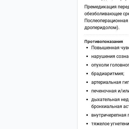
Премедикация перед
обезболивающее сре
Послеоперационная 
дроперидолом).
Противопоказания
Повышенная чувс
нарушения созна
опухоли головног
брадиаритмия;
артериальная гип
печеночная и/ил
дыхательная недо
бронхиальная аст
внутричерепная г
тяжелое угнетени