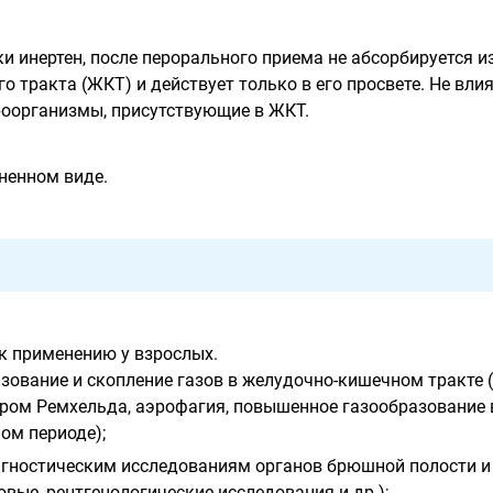
и инертен, после перорального приема не абсорбируется и
 тракта (ЖКТ) и действует только в его просвете. Не вли
оорганизмы, присутствующие в ЖКТ.
ненном виде.
к применению у взрослых.
зование и скопление газов в желудочно-кишечном тракте 
дром Ремхельда, аэрофагия, повышенное газообразование 
ом периоде);
агностическим исследованиям органов брюшной полости и
овые, рентгенологические исследования и др.);