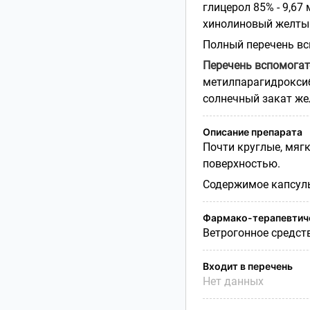
глицерол 85% - 9,67
хинолиновый желтый (
Полный перечень вс
Перечень вспомога
метилпарагидроксиб
солнечный закат же
Описание препарата
Почти круглые, мяг
поверхностью.
Содержимое капсулы
Фармако-терапевтиче
Ветрогонное средст
Входит в перечень
Нет данных