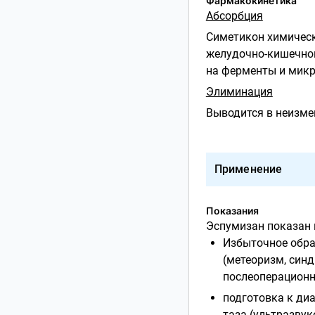
Фармакокинетика
Абсорбция
Симетикон химическ
желудочно-кишечного
на ферменты и микр
Элиминация
Выводится в неизме
Применение
Показания
Эспумизан показан 
Избыточное обра
(метеоризм, син
послеоперационн
подготовка к ди
таза (ультразвук