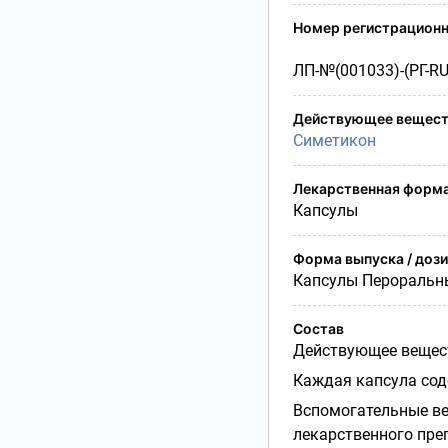
Условия транспортирования
Номер регистрационн
Утилизация
Срок годности
ЛП-№(001033)-(РГ-RU
Условия отпуска
Действующее вещест
Симетикон
Лекарственная форм
Капсулы
Форма выпуска / доз
Капсулы Пероральн
Состав
Действующее вещест
Каждая капсула сод
Вспомогательные ве
лекарственного преп