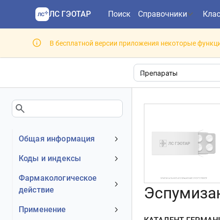
ЛС ГЭОТАР
Поиск
Справочники
Кла
В бесплатной версии приложения некоторые функци
Общая информация
Устаревшее наименование
Коды и индексы
Владелец
АТХ код
Фармакологическое
Номер регистрационного
Эспумизан
действие
МКБ-10 код
удостоверения РФ
DrugBank ID
Механизм действия
Применение
Действующее вещество