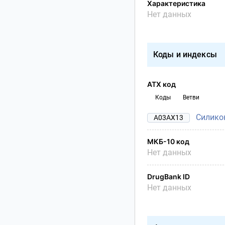
Характеристика
Нет данных
Коды и индексы
АТХ код
Коды
Ветви
Силико
A03AX13
МКБ-10 код
Нет данных
DrugBank ID
Нет данных