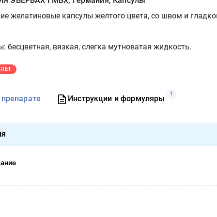
Я ЭБЕРБАХ ГМБХ, Германия, Капсулы
кие желатиновые капсулы желтого цвета, со швом и гладко
: бесцветная, вязкая, слегка мутноватая жидкость.
 ЛЕТ
1
 препарате
Инструкции и формуляры
ия
вание