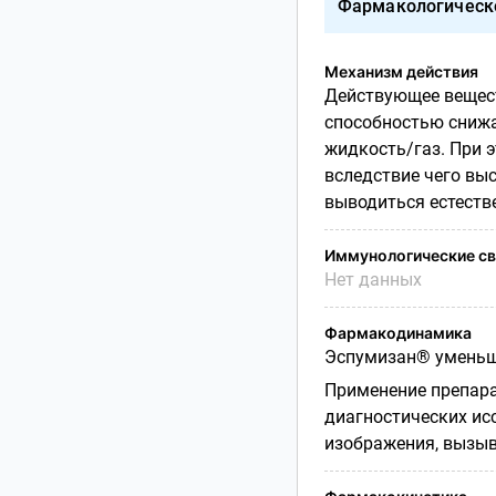
Фармакологическ
Механизм действия
Действующее вещест
способностью снижа
жидкость/газ. При 
вследствие чего вы
выводиться естеств
Иммунологические св
Нет данных
Фармакодинамика
Эспумизан® уменьша
Применение препара
диагностических ис
изображения, вызы