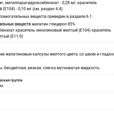
 мг, метилпарагидроксибензоат - 0,28 мг, краситель
Е104) - 0,10 мг (см. раздел 4.4).
помогательных веществ приведен в разделе 6.1.
тельных веществ
желатин глицерол 85%
ензоат краситель хинолиновый желтый (Е104) краситель
лтый (Е11 0)
кие желатиновые капсулы желтого цвета, со швом и гладко
: бесцветная, вязкая, слегка мутноватая жидкость.
ская группа
во