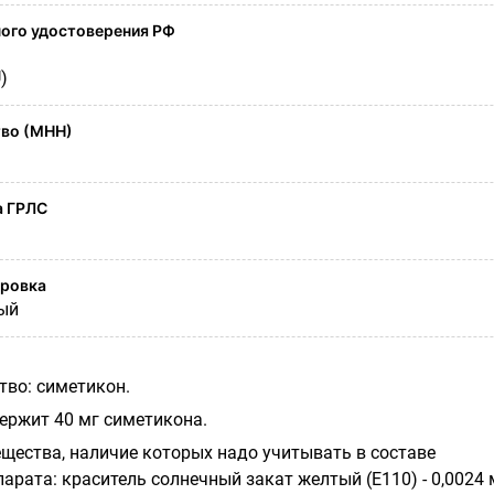
ого удостоверения РФ
)
во (МНН)
а ГРЛС
ировка
ый
во: симетикон.
ержит 40 мг симетикона.
щества, наличие которых надо учитывать в составе
арата: краситель солнечный закат желтый (Е110) - 0,0024 