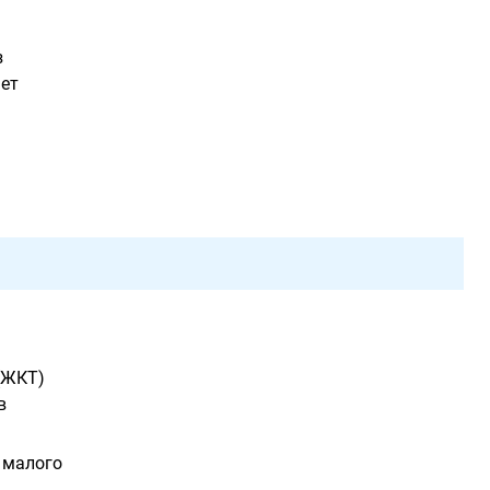
з
яет
(ЖКТ)
в
 малого