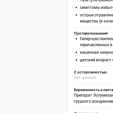
симптомы избыто
острые отравле
вещества (в каче
Противопоказания
Гиперчувствител
перечисленных в 
кишечная непрох
детский возраст о
С осторожностью
Нет данных
Беременность и лакт
Препарат Эспумизан
грудного вскармлив