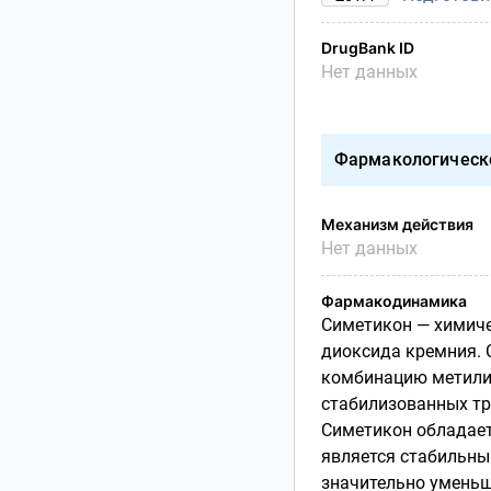
DrugBank ID
Нет данных
Фармакологическ
Механизм действия
Нет данных
Фармакодинамика
Симетикон — химиче
диоксида кремния. 
комбинацию метили
стабилизованных тр
Симетикон обладае
является стабильн
значительно уменьш