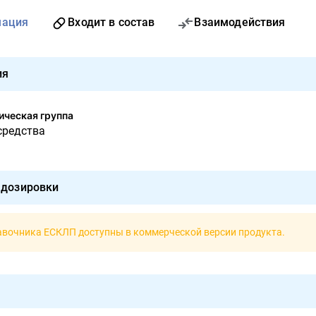
мация
Входит в состав
Взаимодействия
ия
ческая группа
средства
 дозировки
авочника ЕСКЛП доступны в
коммерческой версии продукта
.