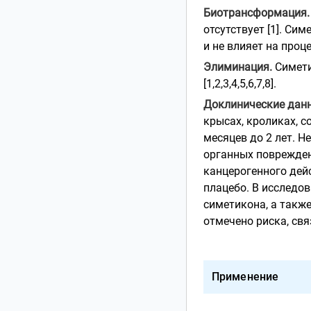
Биотрансформация.
отсутствует [1]. С
и не влияет на проце
Элиминация.
Симети
[1,2,3,4,5,6,7,8].
Доклинические дан
крысах, кроликах, с
месяцев до 2 лет. Н
органных поврежден
канцерогенного дей
плацебо. В исследов
симетикона, а такж
отмечено риска, свя
Применение