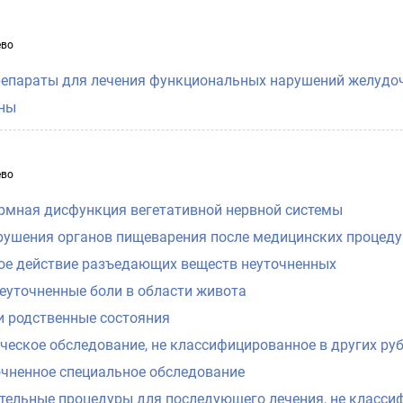
ево
репараты для лечения функциональных нарушений желудо
ны
ево
мная дисфункция вегетативной нервной системы
рушения органов пищеварения после медицинских процедур
ое действие разъедающих веществ неуточненных
неуточненные боли в области живота
и родственные состояния
ческое обследование, не классифицированное в других ру
очненное специальное обследование
тельные процедуры для последующего лечения, не класси