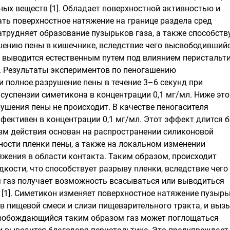
ных веществ [1]. Обладает поверхностной активностью и
ть поверхностное натяжение на границе раздела сред
атрудняет образование пузырьков газа, а также способств
шению пены в кишечнике, вследствие чего высвободивший
и выводится естественным путем под влиянием перистальт
6]. Результаты экспериментов по пеногашению
 полное разрушение пены в течение 3–6 секунд при
суспензии симетикона в концентрации 0,1 мг/мл. Ниже это
ушения пены не происходит. В качестве пеногасителя
фективен в концентрации 0,1 мг/мл. Этот эффект длится б
изм действия основан на распространении силиконовой
ности пленки пены, а также на локальном изменении
яжения в области контакта. Таким образом, происходит
кости, что способствует разрыву пленки, вследствие чего
газ получает возможность всасываться или выводиться
 [1]. Симетикон изменяет поверхностное натяжение пузыр
 в пищевой смеси и слизи пищеварительного тракта, и выз
свобождающийся таким образом газ может поглощаться