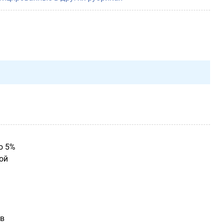
о 5%
ой
ов