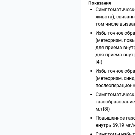
Показания
Симптоматическо
живота), связанн
том числе вызван
Избыточное обра
(метеоризм, пов
для приема внутрь
для приема внутр
[4])
Избыточное обра
(метеоризм, син
послеоперационно
Симптоматическа
газообразованием
мл [8])
Повышенное газо
внутрь 69,19 мг/м
Симптомы избыто