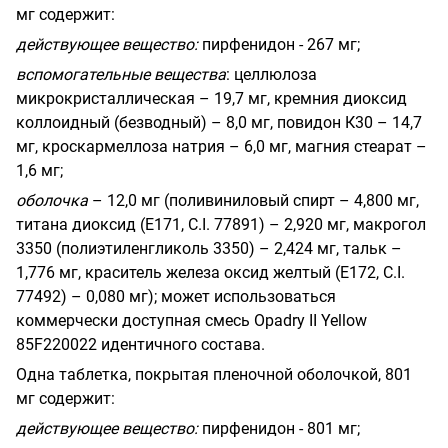
мг содержит:
действующее вещество:
пирфенидон - 267 мг;
вспомогательные вещества
: целлюлоза
микрокристаллическая – 19,7 мг, кремния диоксид
коллоидный (безводный) – 8,0 мг, повидон К30 – 14,7
мг, кроскармеллоза натрия – 6,0 мг, магния стеарат –
1,6 мг;
оболочка
– 12,0 мг (поливиниловый спирт – 4,800 мг,
титана диоксид (Е171,
C
.
I
.
77891) – 2,920 мг, макрогол
3350 (полиэтиленгликоль 3350) – 2,424 мг, тальк –
1,776 мг, краситель железа оксид желтый (Е172,
C
.
I
.
77492) – 0,080 мг); может использоваться
коммерчески доступная смесь
Opadry
II
Yellow
85
F
220022
идентичного состава.
Одна таблетка, покрытая пленочной оболочкой, 801
мг содержит:
действующее вещество:
пирфенидон - 801 мг;