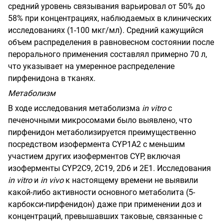
средний уровень связывания варьировал от 50% до
58% при концентрациях, наблюдаемых в клинических
исследованиях (1-100 мкг/мл). Средний кажущийся
объем распределения в равновесном состоянии после
перорального применения составлял примерно 70 л,
что указывает на умеренное распределение
пирфенидона в тканях.
Метаболизм
В ходе исследования метаболизма
in
vitro
с
печеночными микросомами было выявлено, что
пирфенидон метаболизируется преимущественно
посредством изофермента
CYP
1
А2 с меньшим
участием других изоферментов
CYP
,
включая
изоферменты
CYP
2
C
9,
2С19,
2
D
6
и 2Е1. Исследования
in
vitro
и
in
vivo
к настоящему времени не выявили
какой-либо активности основного метаболита (5-
карбокси-пирфенидон) даже при применении доз и
концентраций, превышавших таковые, связанные с