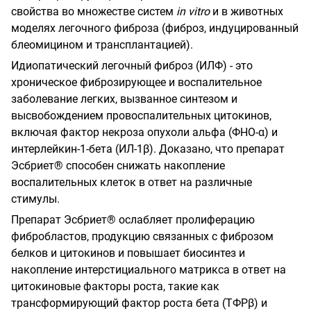
свойства во множестве систем
in
vitro
и в животных
моделях легочного фиброза (фиброз, индуцированный
блеомицином и трансплантацией).
Идиопатический легочный фиброз (ИЛФ) - это
хроническое фиброзирующее и воспалительное
заболевание легких, вызванное синтезом и
высвобождением провоспалительных цитокинов,
включая фактор некроза опухоли альфа (ФНО-α) и
интерлейкин-1-бета (ИЛ-1β). Доказано, что препарат
Эсбриет® способен снижать накопление
воспалительных клеток в ответ на различные
стимулы.
Препарат Эсбриет® ослабляет пролиферацию
фибробластов, продукцию связанных с фиброзом
белков и цитокинов и повышает биосинтез и
накопление интерстициального матрикса в ответ на
цитокиновые факторы роста, такие как
трансформирующий фактор роста бета (ТФРβ) и