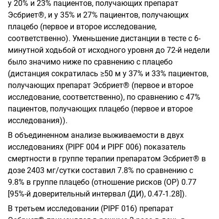
у 20% и 23% пациентов, получающих препарат
Эсбриет®, и у 35% и 27% пациентов, получающих
плацебо (первое и второе исследование,
соответственно). Уменьшение дистанции в тесте с 6-
минутной ходьбой от исходного уровня до 72-й недели
было значимо ниже по сравнению с плацебо
(дистанция сократилась ≥50 м у 37% и 33% пациентов,
получающих препарат Эсбриет® (первое и второе
исследование, соответственно), по сравнению с 47%
пациентов, получающих плацебо (первое и второе
исследования)).
В объединенном анализе выживаемости в двух
исследованиях
(
PIPF
004 и
PIPF
006) показатель
смертности в группе терапии препаратом Эсбриет® в
дозе 2403 мг/сутки составил 7.8% по сравнению с
9.8% в группе плацебо (отношение рисков (ОР) 0.77
[95%-й доверительный интервал (ДИ), 0.47-1.28]).
В третьем исследовании
(
PIPF
016) препарат