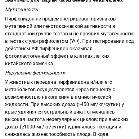
Значимых для пациентов изменений не выявлено.
Мутагенность
Пирфенидон не продемонстрировал признаков
мутагенной или генотоксической активности в
стандартной группе тестов и не проявил мутагенности
в тестах с ультрафиолетом (УФ). При тестировании под
действием УФ пирфенидон оказывал
фотокластогенный эффект в клетках легких
китайского хомячка.
Нарушение фертильности
У животных передача пирфенидона и/или его
метаболитов осуществляется через плаценту с
возможностью накопления в амниотической
жидкости. При высоких дозах (>450 мг/кг/сутки) у
крыс удлинялся эстральный цикл, отмечалась
высокая частота нерегулярных циклов; при высоких
дозах (≥1000 мг/кг/сутки) удлинялась гестация и
снижалась жизнеспособность плода. В ходе