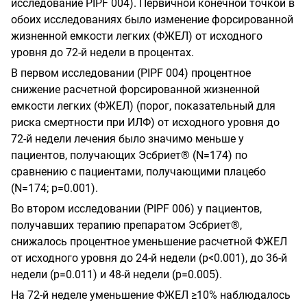
исследование
PIPF
004). Первичной конечной точкой в
обоих исследованиях было изменение форсированной
жизненной емкости легких (ФЖЕЛ) от исходного
уровня до 72-й недели в процентах.
В первом исследовании
(
PIPF
004) процентное
снижение расчетной форсированной жизненной
емкости легких (ФЖЕЛ) (порог, показательный для
риска смертности при ИЛФ) от исходного уровня до
72-й недели лечения было значимо меньше у
пациентов, получающих Эсбриет®
(
N
=174)
по
сравнению с пациентами, получающими плацебо
(
N
=174;
р=0.001).
Во втором исследовании
(
PIPF
006) у пациентов,
получавших терапию препаратом Эсбриет®,
снижалось процентное уменьшение расчетной ФЖЕЛ
от исходного уровня до 24-й недели (р<0.001), до 36-й
недели (р=0.011) и 48-й недели (р=0.005).
На 72-й неделе уменьшение ФЖЕЛ ≥10% наблюдалось