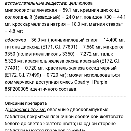
вспомогательные вещества
: целлюлоза
микрокристаллическая – 59,1 мг, кремния диоксид
коллоидный (безводный) – 24,0 мг, повидон К30 – 44,1
мг, кроскармеллоза натрия – 18,0 мг, магния стеарат
– 4,8 мг;
оболочка
– 36,0 мг (поливиниловый спирт – 14,400 мг,
титана диоксид (Е171,
C
.
I
.
77891) – 7,560 мг, макрогол
3350 (полиэтиленгликоль 3350) – 7,272 мг, тальк –
5,328 мг, краситель железа оксид красный (Е172,
C
.
I
.
77491) – 0,720 мг, краситель железа оксид черный
(Е172,
C
.
I
.
77499) – 0,720 мг); может использоваться
коммерчески доступная смесь
Opadry
II
Purple
85
F
200005
идентичного состава.
Описание препарата
Дозировка 267 мг:
овальные двояковыпуклые
таблетки, покрытые пленочной оболочкой желтовато-
белого до светло-желтого цвета; на одной стороне
таблетки имеется гравировка
«
PFD
».