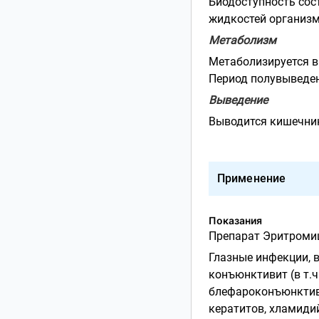
Биодоступность сост
жидкостей организм
Метаболизм
Метаболизируется в
Период полувыведения
Выведение
Выводится кишечни
Применение
Показания
Препарат Эритромици
Глазные инфекции,
конъюнктивит (в т.ч
блефароконъюнктиви
кератитов, хламиди