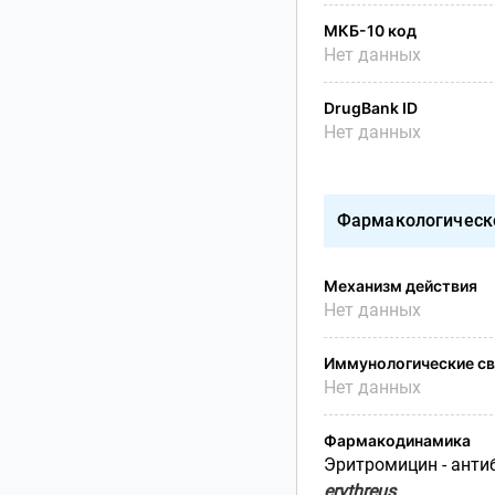
МКБ-10 код
Нет данных
DrugBank ID
Нет данных
Фармакологическ
Механизм действия
Нет данных
Иммунологические св
Нет данных
Фармакодинамика
Эритромицин - анти
erythreus
.