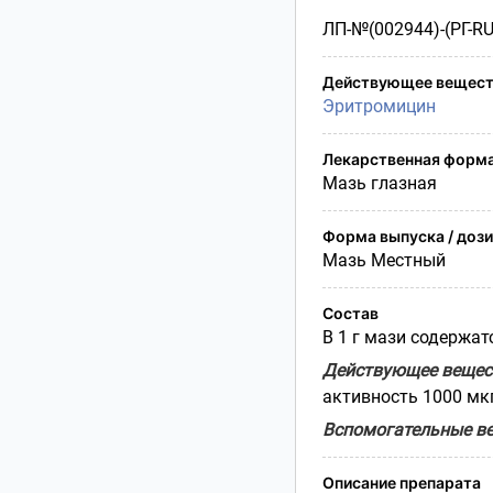
Условия транспортирования
ЛП-№(002944)-(РГ-RU
Утилизация
Срок годности
Действующее вещест
Условия отпуска
Эритромицин
Лекарственная форм
Мазь глазная
Форма выпуска / доз
Мазь Местный
Состав
В 1 г мази содержат
Действующее вещес
активность 1000 мкг/
Вспомогательные ве
Описание препарата