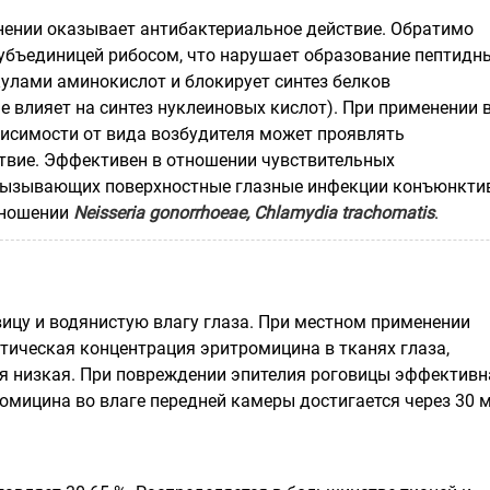
ении оказывает антибактериальное действие. Обратимо
субъединицей рибосом, что нарушает образование пептидн
улами аминокислот и блокирует синтез белков
е влияет на синтез нуклеиновых кислот). При применении 
висимости от вида возбудителя может проявлять
твие. Эффективен в отношении чувствительных
вызывающих поверхностные глазные инфекции конъюнкти
отношении
Neisseria
gonorrhoeae
,
Chlamydia
trachomatis
.
вицу и водянистую влагу глаза. При местном применении
втическая концентрация эритромицина в тканях глаза,
я низкая. При повреждении эпителия роговицы эффективн
омицина во влаге передней камеры достигается через 30 