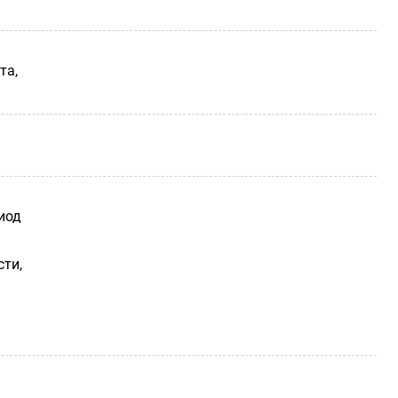
та,
иод
ти,