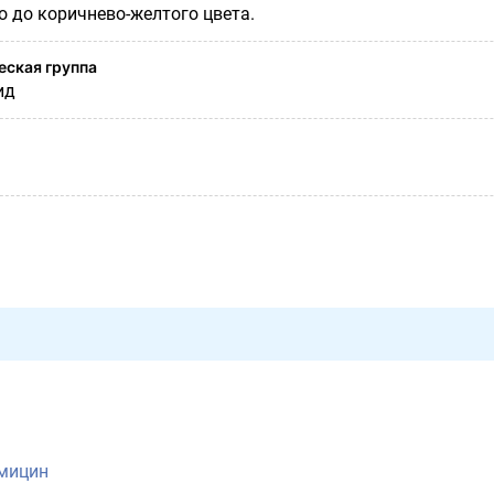
о до коричнево-желтого цвета.
ская группа
ид
мицин