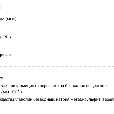
)
во (МНН)
а ГРЛС
ировка
ся:
тво:
эритромицин (в пересчете на безводное вещество и
мг) - 0,01 г.
щества:
ланолин безводный, натрия метабисульфит, вазел