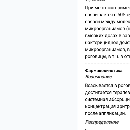
При местном примен
связывается с 50S-
связей между молек
микроорганизмов (н
высоких дозах в за
бактерицидное дейс
микроорганизмов, 
роговицы, в т.ч. в 
Фармакокинетика
Всасывание
Всасывается в рого
достигается терапе
системная абсорбци
концентрация эритр
после аппликации.
Распределение