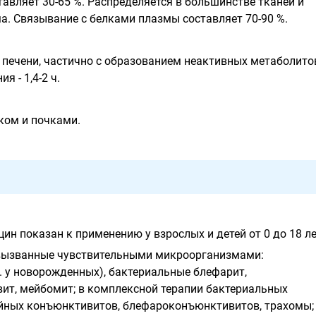
авляет 30-65 %. Распределяется в большинстве тканей и
а. Связывание с белками плазмы составляет 70-90 %.
 печени, частично с образованием неактивных метаболито
 - 1,4-2 ч.
ком и почками.
н показан к применению у взрослых и детей от 0 до 18 ле
 вызванные чувствительными микроорганизмами:
. у новорожденных), бактериальные блефарит,
т, мейбомит; в комплексной терапии бактериальных
йных конъюнктивитов, блефароконъюнктивитов, трахомы;