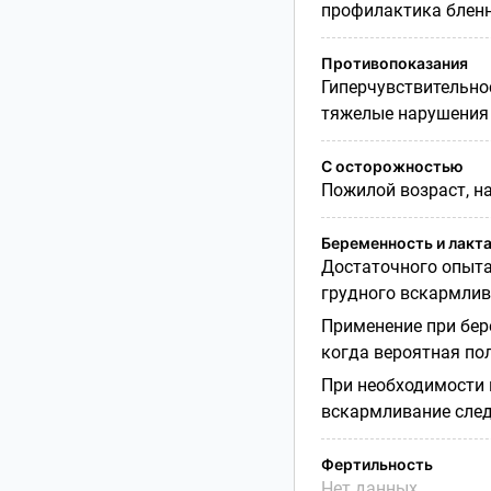
профилактика блен
Противопоказания
Гиперчувствительно
тяжелые нарушения 
С осторожностью
Пожилой возраст, н
Беременность и лакт
Достаточного опыта
грудного вскармлив
Применение при бер
когда вероятная по
При необходимости 
вскармливание след
Фертильность
Нет данных