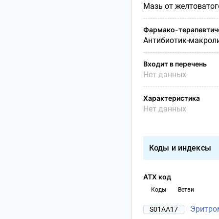
Мазь от желтоватог
Фармако-терапевтиче
Антибиотик-макрол
Входит в перечень
Нет данных
Характеристика
Нет данных
Коды и индексы
АТХ код
Коды
Ветви
Эритро
S01AA17