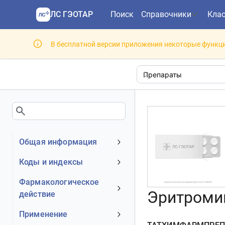
ЛС ГЭОТАР
Поиск
Справочники
Кла
В бесплатной версии приложения некоторые функци
Общая информация
Устаревшее наименование
Коды и индексы
Владелец
АТХ код
Фармакологическое
Номер регистрационного
Эритромиц
действие
МКБ-10 код
удостоверения РФ
DrugBank ID
Механизм действия
Применение
Действующее вещество