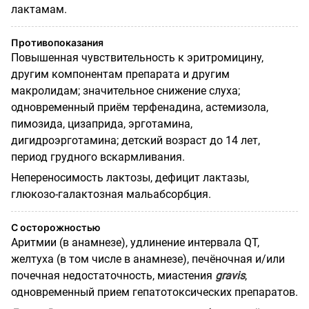
лактамам.
Противопоказания
Повышенная чувствительность к эритромицину,
другим компонентам препарата и другим
макролидам; значительное снижение слуха;
одновременный приём терфенадина, астемизола,
пимозида, цизаприда, эрготамина,
дигидроэрготамина; детский возраст до 14 лет,
период грудного вскармливания.
Непереносимость лактозы, дефицит лактазы,
глюкозо-галактозная мальабсорбция.
С осторожностью
Аритмии (в анамнезе), удлинение интервала QT,
желтуха (в том числе в анамнезе), печёночная и/или
почечная недостаточность, миастения
gravis
,
одновременный прием гепатотоксических препаратов.