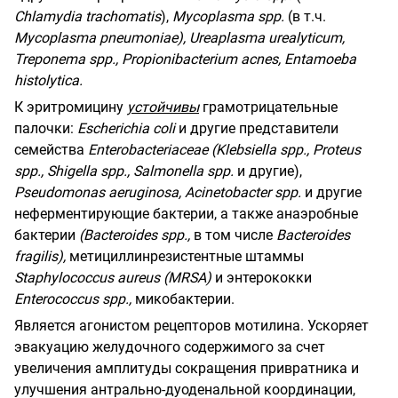
Chlamydia
trachomatis
),
Mycoplasma
spp.
(в т.ч.
Mycoplasma pneumoniae), Ureaplasma urealyticum,
Treponema spp., Propionibacterium acnes, Entamoeba
histolytica.
К эритромицину
устойчивы
грамотрицательные
палочки:
Escherichia
coli
и другие представители
семейства
Enterobacteriaceae
(
Klebsiella
spp
.,
Proteus
spp
.,
Shigella
spp
.,
Salmonella
spp
.
и другие),
Pseudomonas
aeruginosa
,
Acinetobacter
spp
.
и другие
неферментирующие бактерии, а также анаэробные
бактерии
(
Bacteroides
spp
.,
в том числе
Bacteroides
fragilis
),
метициллинрезистентные штаммы
Staphylococcus
aureus
(
MRS
А
)
и энтерококки
Enterococcus
spp
.,
микобактерии.
Является агонистом рецепторов мотилина. Ускоряет
эвакуацию желудочного содержимого за счет
увеличения амплитуды сокращения привратника и
улучшения антрально-дуоденальной координации,