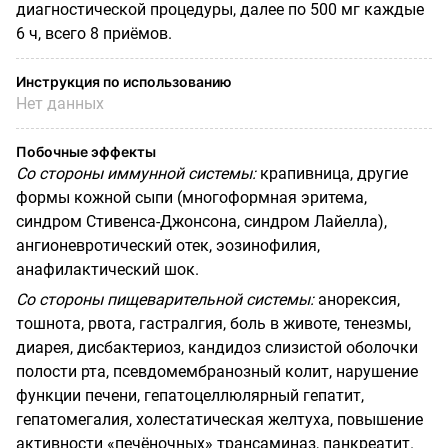
диагностической процедуры, далее по 500 мг каждые
6 ч, всего 8 приёмов.
Инструкция по использованию
Нет данных
Побочные эффекты
Со стороны иммунной системы:
крапивница, другие
формы кожной сыпи (многоформная эритема,
синдром Стивенса-Джонсона, синдром Лайелла),
ангионевротический отек, эозинофилия,
анафилактический шок.
Со стороны пищеварительной системы:
анорексия,
тошнота, рвота, гастралгия, боль в животе, тенезмы,
диарея, дисбактериоз, кандидоз слизистой оболочки
полости рта, псевдомембранозный колит, нарушение
функции печени, гепатоцеллюлярный гепатит,
гепатомегалия, холестатическая желтуха, повышение
активности «печёночных» трансаминаз, панкреатит.