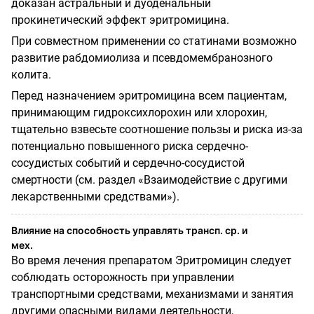
доказан астральный и дуоденальный
прокинетический эффект эритро­мицина.
При совместном применении со статинами возможно
развитие рабдомиолиза и псевдомембранозного
колита.
Перед назначением эритромицина всем па­циентам,
принимающим гидроксихлорохин или хлорохин,
тщательно взвесьте соотно­шение пользы и риска из-за
потенциально повышенного риска сердечно-
сосудистых событий и сердечно-сосудистой
смертности (см. раздел «Взаимодействие с другими
ле­карственными средствами»).
Влияние на способность управлять трансп. ср. и
мех.
Во время лечения препаратом Эритромицин следует
соблюдать осторожность при управлении
транспортными средствами, механизмами и занятия
другими опасными видами деятельности,