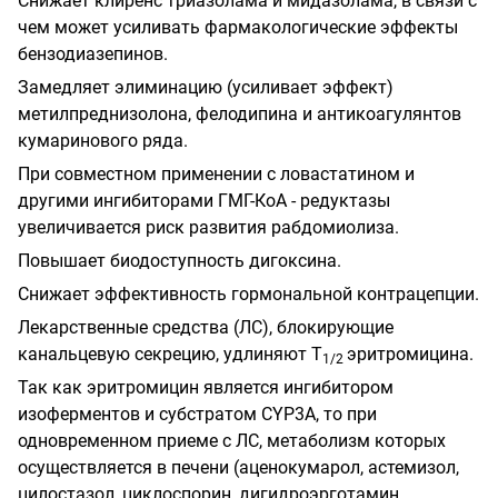
Снижает клиренс триазолама и мидазолама, в связи с
чем может усиливать фармакологические эффекты
бензодиазепинов.
Замедляет элиминацию (усиливает эффект)
метилпреднизолона, фелодипина и антикоагулянтов
кумаринового ряда.
При совместном применении с ловастатином и
другими ингибиторами ГМГ-КоА - редуктазы
увеличивается риск развития рабдомиолиза.
Повышает биодоступность дигоксина.
Снижает эффективность гормональной контрацепции.
Лекарственные средства (ЛС), блокирующие
канальцевую секрецию, удлиняют Т
эритромицина.
1/2
Так как эритромицин является ингибитором
изоферментов и субстратом CYP3A, то при
одновременном приеме с ЛС, метаболизм которых
осуществляется в печени (аценокумарол, астемизол,
цилостазол, циклоспорин, дигидроэрготамин,