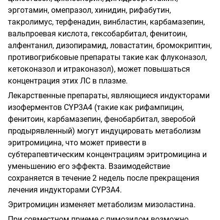
эрготамин, омепразол, хинидин, рифабутин,
такролимус, терфенадин, винбластин, карбамазепин,
вальпроевая кислота, гексобарбитал, фенитоин,
алфентанил, дизопирамид, ловастатин, бромокриптин,
противогрибковые препараты такие как флуконазол,
кетоконазол и итраконазол), может повышаться
концентрация этих ЛС в плазме.
Лекарственные препараты, являющиеся индукторами
изоферментов CYP3A4 (такие как рифампицин,
фенитоин, карбамазепин, фенобарбитал, зверобой
продырявленный) могут индуцировать метаболизм
эритромицина, что может привести в
субтерапевтическим концентрациям эритромицина и
уменьшению его эффекта. Взаимодействие
сохраняется в течение 2 недель после прекращения
лечения индукторами CYP3A4.
Эритромицин изменяет метаболизм мизоластина.
При совместном приеме с пимозидом возможно