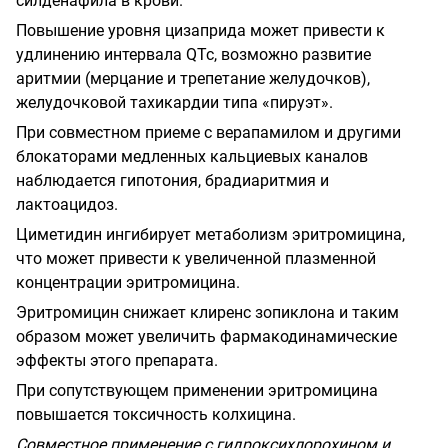
силденафила в крови.
Повышение уровня цизаприда может привести к
удлинению интервала QTc, возможно развитие
аритмии (мерцание и трепетание желудочков),
желудочковой тахикардии типа «пируэт».
При совместном приеме с верапамилом и другими
блокаторами медленных кальциевых каналов
наблюдается гипотония, брадиаритмия и
лактоацидоз.
Циметидин ингибирует метаболизм эритромицина,
что может привести к увеличенной плазменной
концентрации эритромицина.
Эритромицин снижает клиренс зопиклона и таким
образом может увеличить фармакодинамические
эффекты этого препарата.
При сопутствующем применении эритромицина
повышается токсичность колхицина.
Совместное применение с гидроксихлорохином и