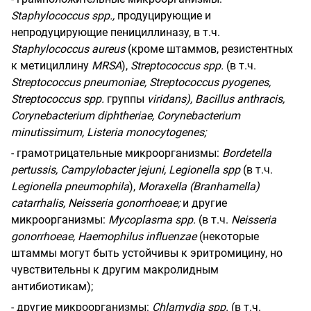
Staphylococcus
spp.,
продуцирующие и
непродуцирующие пенициллиназу, в т.ч.
Staphylococcus
aureus
(кроме штаммов, резистентных
к метициллину
MRSA
),
Streptococcus
spp.
(в т.ч.
Streptococcus pneumoniae, Streptococcus pyogenes,
Streptococcus spp.
группы
viridans), Bacillus anthracis,
Corynebacterium diphtheriae, Corynebacterium
minutissimum, Listeria monocytogenes;
- грамотрицательные микроорганизмы:
Bordetella
pertussis
,
Campylobacter
jejuni
,
Legionella
spp
(в т.ч.
Legionella
pneumophila
),
Moraxella
(
Branhamella
)
catarrhalis
,
Neisseria
gonorrhoeae
;
и другие
микроорганизмы:
Mycoplasma
spp
.
(в т.ч.
Neisseria
gonorrhoeae,
Haemophilus
influenzae
(некоторые
штаммы могут быть устойчивы к эритромицину, но
чувствительны к другим макролидным
антибиотикам);
- другие микроорганизмы:
Chlamydia
spp.
(в т.ч.