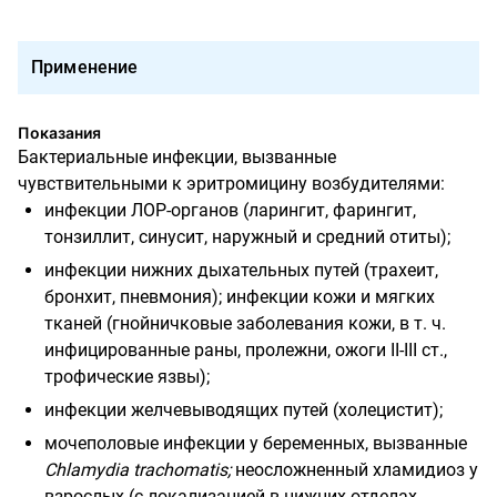
Применение
Показания
Бактериальные инфекции, вызванные
чувствительными к эритромицину возбудителями:
инфекции ЛОР-органов (ларингит, фарингит,
тонзиллит, синусит, наружный и средний отиты);
инфекции нижних дыхательных путей (трахеит,
бронхит, пневмония); инфекции кожи и мягких
тканей (гнойничковые заболевания кожи, в т. ч.
инфицированные раны, пролежни, ожоги II-III ст.,
трофические язвы);
инфекции желчевыводящих путей (холецистит);
мочеполовые инфекции у беременных, вызванные
Chlamydia
trachomatis;
неосложненный хламидиоз у
взрослых (с локализацией в нижних отделах