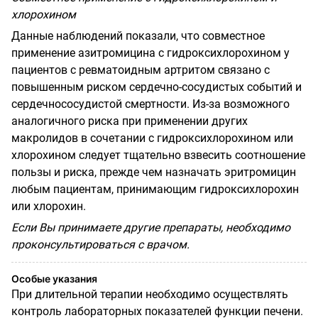
хлорохином
Данные наблюдений показали, что совмест­ное
применение азитромицина с гидроксихлорохином у
пациентов с ревматоидным артритом связано с
повышенным риском сердечно-сосудистых событий и
сердечно­сосудистой смертности. Из-за возможного
аналогичного риска при применении других
макролидов в сочетании с гидроксихлорохином или
хлорохином следует тщательно взвесить соотношение
пользы и риска, пре­жде чем назначать эритромицин
любым па­циентам, принимающим гидроксихлорохин
или хлорохин.
Если Вы принимаете другие препараты, необходимо
проконсультироваться с вра­чом.
Особые указания
При длительной терапии необходимо осу­ществлять
контроль лабораторных показателей функции печени.