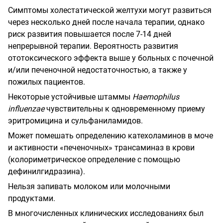
Симптомы холестатической желтухи могут развиться
через несколько дней после начала терапии, однако
риск развития повыша­ется после 7-14 дней
непрерывной терапии. Вероятность развития
ототоксического эф­фекта выше у больных с почечной
и/или печеночной недостаточностью, а также у
пожилых пациентов.
Некоторые устойчивые штаммы
Haemophilus
influenzae
чувствительны к одновременному приему
эритромицина и сульфаниламидов.
Может помешать определению катехоламинов в моче
и активности «печеночных» трансаминаз в крови
(колориметрическое определение с помощью
дефинилгидразина).
Нельзя запивать молоком или молочными
продуктами.
В многочисленных клинических исследо­ваниях был