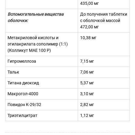
435,00 мг
Вспомогательные вещества
До получения таблетки
оболочки:
с оболочкой массой
472,00 мг
Метакриловой кислоты и
10,38 мг
этилакрилата сополимер (1:1)
(Колликут МАЕ 100 Р)
Гипромеллоза
7,15 мг
Тальк
7,06 мг
Титана диоксид
5,37 мг
Макрогол-4000
3,10 мг
Повидон К-29/32
2,82 мг
Триэтилцитрат
1,12 мг