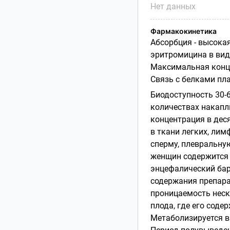
Нет данных
Фармакокинетика
Абсорбция - высока
эритромицина в вид
Максимальная конц
Связь с белками пла
Биодоступность 30-
количествах накапли
концентрация в дес
в ткани легких, лим
сперму, плевральну
женщин содержится 
энцефалический бар
содержания препара
проницаемость неск
плода, где его соде
Метаболизируется в 