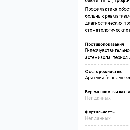
ожоги II-III ст, тро
Профилактика обост
больных ревматизм
диагностических пр
стоматологические 
Противопоказания
Гиперчувствительно
астемизола, период 
С осторожностью
Аритмии (в анамнезе
Беременность и лакт
Нет данных
Фертильность
Нет данных