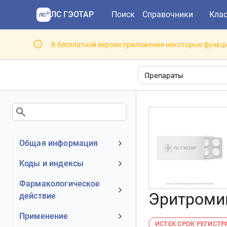
ЛС ГЭОТАР
Поиск
Справочники
Кла
В бесплатной версии приложения некоторые функци
Общая информация
Устаревшее наименование
Коды и индексы
Владелец
АТХ код
Фармакологическое
Номер регистрационного
Эритромиц
действие
МКБ-10 код
удостоверения РФ
DrugBank ID
Механизм действия
Применение
Действующее вещество
ИСТЕК СРОК РЕГИСТ