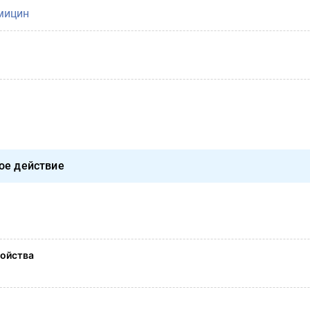
мицин
ое действие
ойства