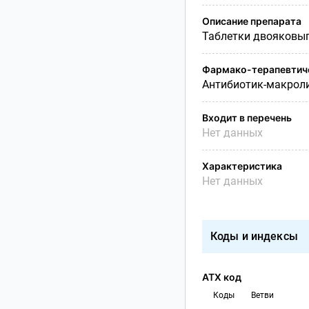
Описание препарата
Таблетки двояковып
Фармако-терапевтиче
Антибиотик-макрол
Входит в перечень
Нет данных
Характеристика
Нет данных
Коды и индексы
АТХ код
Коды
Ветви