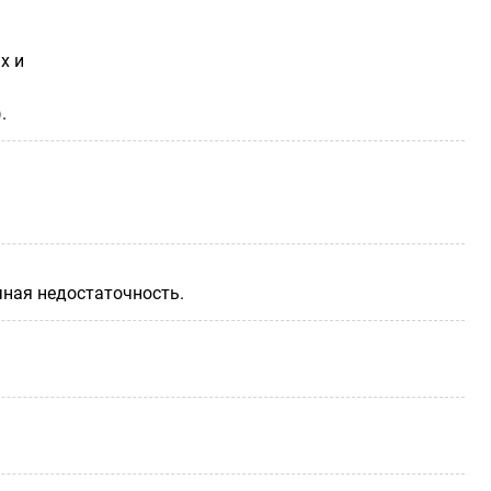
х и
.
чная недостаточность.