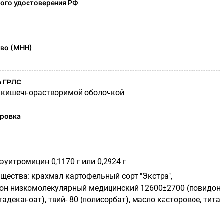
ого удостоверения РФ
во (МНН)
а ГРЛС
е кишечнорастворимой оболочкой
ировка
эуитромицин 0,1170 г или 0,2924 г
щества: крахмал картофельный сорт "Экстра",
он низкомолекулярный медицинский 12600±2700 (повидон
тадеканоат), твий- 80 (полисорбат), масло касторовое, тит