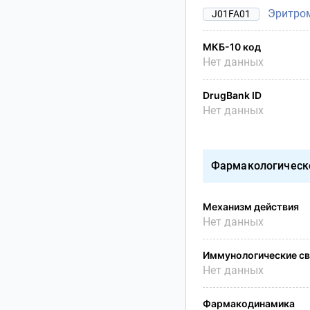
Эритро
J01FA01
МКБ-10 код
Нет данных
DrugBank ID
Нет данных
Фармакологическ
Механизм действия
Нет данных
Иммунологические св
Нет данных
Фармакодинамика