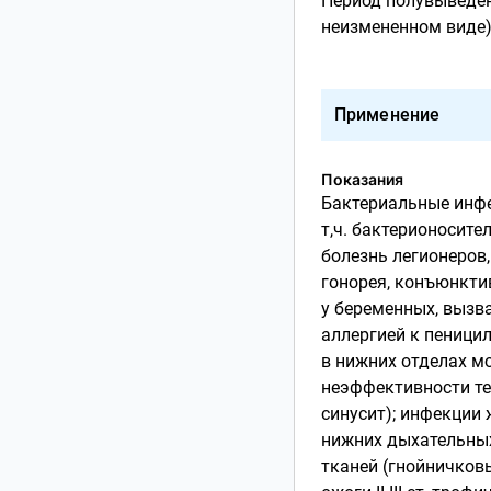
Период полувыведен
неизмененном виде) 
Применение
Показания
Бактериальные инфе
т,ч. бактерионосите
болезнь легионеров,
гонорея, конъюнкти
у беременных, вызва
аллергией к пеници
в нижних отделах м
неэффективности тет
синусит); инфекции 
нижних дыхательных 
тканей (гнойничковы