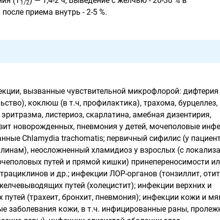
ия (Т
) — 1,4-2 ч, Выведение с желчью - 20-30 % в
1/2
после приема внутрь - 2-5 %.
кции, вызванные чувствительной микрофлорой: дифтерия 
льство), коклюш (в т.ч, профилактика), трахома, бурцеллез,
 эритразма, листериоз, скарлатина, амебная дизентирия,
вит новорожденных, пневмония у детей, мочеполовые инф
нные Chlamydia trachomatis; первичный сифилис (у пациент
ллинам), неосложненный хламидиоз у взрослых (с локализ
очеполовых путей и прямой кишки) принепереносимости и
рациклинов и др.; инфекции ЛОР-органов (тонзиллит, отит
желчевыводящих путей (холецистит); инфекции верхних и
путей (трахеит, бронхит, пневмония); инфекции кожи и мя
е заболевания кожи, в т.ч. инфицированные раны, пролеж