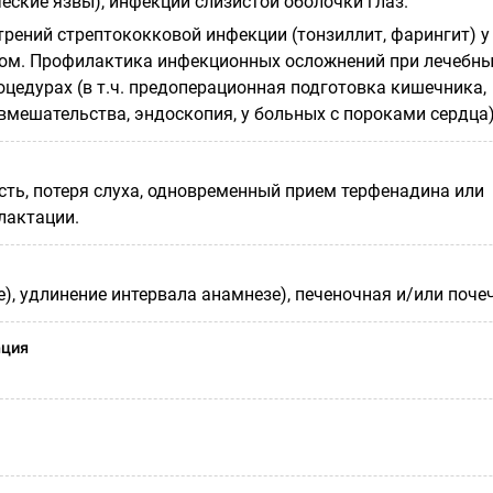
фические язвы), инфекции слизистой оболочки глаз.
рений стрептококковой инфекции (тонзиллит, фарингит) у
ом. Профилактика инфекционных осложнений при лечебны
оцедурах (в т.ч. предоперационная подготовка кишечника,
вмешательства, эндоскопия, у больных с пороками сердца)
сть, потеря слуха, одновременный прием терфенадина или
лактации.
), удлинение интервала анамнезе), печеночная и/или поче
ация