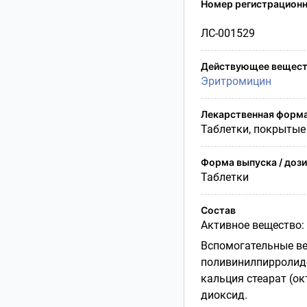
Номер регистрационн
Условия транспортирования
Утилизация
ЛС-001529
Срок годности
Условия отпуска
Действующее вещест
Эритромицин
Лекарственная форм
Таблетки, покрыты
Форма выпуска / доз
Таблетки
Состав
Активное вещество: 
Вспомогательные ве
поливинилпирролид
кальция стеарат (ок
диоксид.