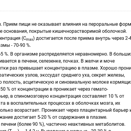
я. Прием пищи не оказывает влияния на пероральные фор
е основания, покрытые кишечнорастворимой оболочкой.
ентрация (C
) достигается после приема внутрь через 2-4
max
змы - 70-90 %.
65 %. В организме распределяется неравномерно. В больши
вается в печени, селезенке, почках. В желчи и моче
ятки раз превышает концентрацию в плазме. Хорошо прон
фатических узлов, экссудат среднего уха, секрет железы,
ю полость, асцитическую и синовиальную молоке кормящи
50 % от концентрации в проникает через гемато-
ьер, в спиномозговую концентрация составляет 10 % от
та в воспалительных процессах в оболочках мозга, их
олько возрастает. Проникает через плацентарный барьер 
ржание достигает 5-20 % от содержания в плазме.
печени (более 90 %), частично неактивных метаболитов.