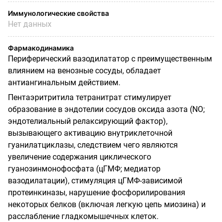
Иммунологические свойства
Нет данных
Фармакодинамика
Периферический вазодилататор с преимущественным
влиянием на венозные сосуды, обладает
антиангинальным действием.
Пентаэритритила тетранитрат стимулирует
образование в эндотелии сосудов оксида азота (
NO
;
эндотелиальный релаксирующий фактор),
вызывающего активацию внутриклеточной
гуанилатциклазы, следствием чего являются
увеличение содержания циклического
гуанозинмонофосфата (цГМФ; медиатор
вазодилатации), стимуляция цГМФ-зависимой
протеинкиназы, нарушение фосфорилирования
некоторых белков (включая легкую цепь миозина) и
расслабление гладкомышечных клеток.