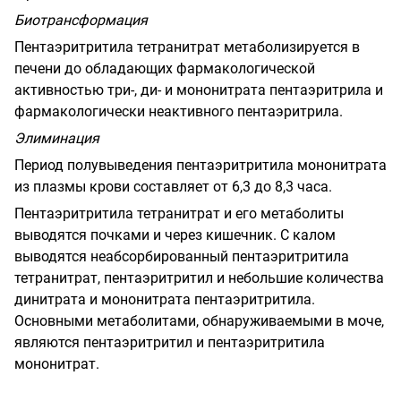
Биотрансформация
Пентаэритритила тетранитрат метаболизируется в
печени до обладающих фармакологической
активностью три-, ди- и мононитрата пентаэритрила и
фармакологически неактивного пентаэритрила.
Элиминация
Период полувыведения пентаэритритила мононитрата
из плазмы крови составляет от 6,3 до 8,3 часа.
Пентаэритритила тетранитрат и его метаболиты
выводятся почками и через кишечник. С калом
выводятся неабсорбированный пентаэритритила
тетранитрат, пентаэритритил и небольшие количества
динитрата и мононитрата пентаэритритила.
Основными метаболитами, обнаруживаемыми в моче,
являются пентаэритритил и пентаэритритила
мононитрат.