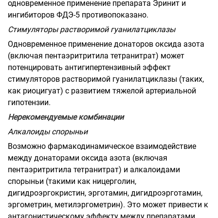
одновременное применение препарата Эринит и
ингибиторов ФДЭ-5 противопоказано.
Стимуляторы растворимой гуанилатциклазы
Одновременное применение донаторов оксида азота
(включая пентаэритритила тетранитрат) может
потенцировать антигипертензивный эффект
стимуляторов растворимой гуанилатциклазы (таких,
как риоцигуат) с развитием тяжелой артериальной
гипотензии.
Нерекомендуемые комбинации
Алкалоиды спорыньи
Возможно фармакодинамическое взаимодействие
между донаторами оксида азота (включая
пентаэритритила тетранитрат) и алкалоидами
спорыньи (такими как ницерголин,
дигидроэргокристин, эрготамин, дигидроэрготамин,
эргометрин, метилэргометрин). Это может привести к
антагонистическому эффекту между препаратами.