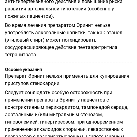
антигипертензивного действия и повышение риска
развития артериальной гипотензии (особенно у
пожилых пациентов).
Во время лечения препаратом Эринит нельзя
употреблять алкогольные напитки, так как этанол
(этиловый спирт) может потенцировать
сосудорасширяющее действие пентаэритритила
тетранитрата.
Особые указания
Препарат Эринит нельзя применять для купирования
приступов стенокардии.
Следует соблюдать особую осторожность при
применении препарата Эринит у пациентов с
констриктивным перикардитом, тампонадой сердца,
аортальным и/или митральным стенозом,
гиповолемией, гипертиреозом, при одновременном
применении алкалоидов спорыньи, лекарственных
препаратов с вазодилатирующим и гипотензивным