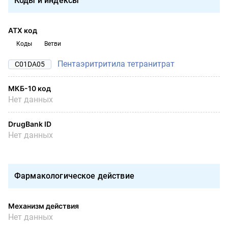
Коды и индексы
АТХ код
Коды
Ветви
Пентаэритритила тетранитрат
C01DA05
МКБ-10 код
Нет данных
DrugBank ID
Нет данных
Фармакологическое действие
Механизм действия
Нет данных