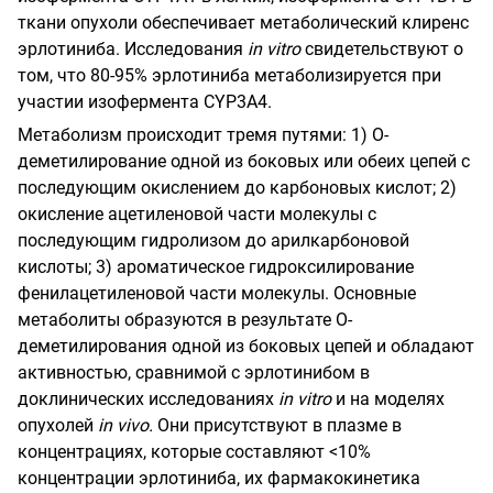
ткани опухоли обеспечивает метаболический клиренс
эрлотиниба. Исследования
in
vitro
свидетельствуют о
том, что 80-95% эрлотиниба метаболизируется при
участии изофермента
CYP
3
A
4.
Метаболизм происходит тремя путями: 1) О-
деметилирование одной из боковых или обеих цепей с
последующим окислением до карбоновых кислот; 2)
окисление ацетиленовой части молекулы с
последующим гидролизом до арилкарбоновой
кислоты;
3) ароматическое гидроксилирование
фенилацетиленовой части молекулы. Основные
метаболиты образуются в результате О-
деметилирования одной из боковых цепей и обладают
активностью, сравнимой с эрлотинибом в
доклинических исследованиях
in
vitro
и на моделях
опухолей
in
vivo
.
Они присутствуют в плазме в
концентрациях, которые составляют <10%
концентрации эрлотиниба, их фармакокинетика