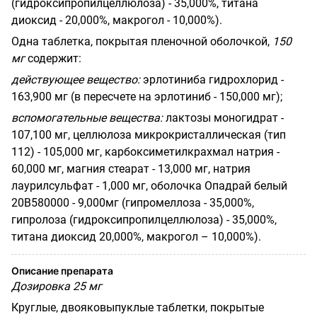
(гидроксипропилцеллюлоза) - 35,000%, титана
диоксид - 20,000%, макрогол - 10,000%).
Одна таблетка, покрытая пленочной оболочкой,
150
мг
содержит:
действующее вещество:
эрлотиниба гидрохлорид -
163,900 мг (в пересчете на эрлотиниб
-
150,000 мг);
вспомогательные вещества:
лактозы моногидрат -
107,100 мг, целлюлоза
микрокристаллическая (тип
112) - 105,000 мг, карбоксиметилкрахмал натрия -
60,000 мг, магния стеарат - 13,000 мг, натрия
лаурилсульфат - 1,000 мг, оболочка Опадрай белый
20
B
580000
- 9,000мг (гипромеллоза - 35,000%,
гипролоза (гидроксипропилцеллюлоза) -
35,000%,
титана диоксид 20,000%, макрогол – 10,000%).
Описание препарата
Дозировка 25 мг
Круглые, двояковыпуклые таблетки, покрытые