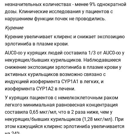
незначительных количествах - менее 9% однократной
дозы. Клинические исследования у пациентов с
нарушением функции почек не проводились.
Курение
Курение увеличивает клиренс и снижает экспозицию
эрлотиниба в плазме крови.
AUC
0
-
∞
у курящих людей составила 1/3 от
AUC
0-
∞
у
некурящих/бывших курильщиков. Наблюдавшееся
снижение экспозиции эрлотиниба в плазме крови у
активных курильщиков возможно связано с
индукцией изофермента С
Y
Р1А1 в легких, и
изофермента С
Y
Р1А2 в печени.
У курящих пациентов с немелкоклеточным раком
легкого минимальная равновесная концентрация
составила 0,65 мкг/мл, что в 2 раза ниже, чем у
некурящих/бывших курильщиков (1,28 мкг/мл). При
этом кажущийся клиренс эрлотиниба увеличивается
на 24%.