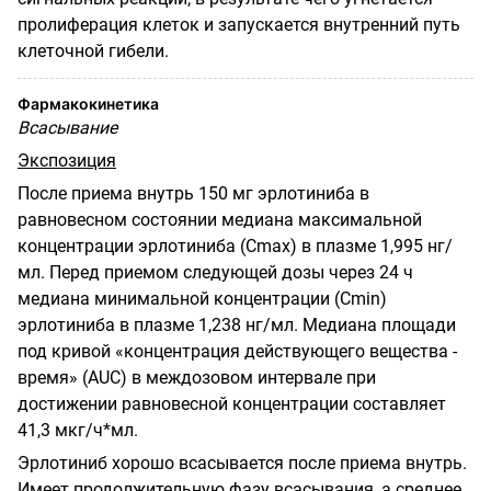
пролиферация клеток и запускается
внутренний путь
клеточной гибели.
Фармакокинетика
Всасывание
Экспозиция
После приема внутрь 150 мг эрлотиниба в
равновесном состоянии медиана максимальной
концентрации эрлотиниба (С
m
ах) в плазме 1,995 нг/
мл. Перед приемом следующей дозы через 24 ч
медиана минимальной концентрации
(
Cmin
)
эрлотиниба в плазме 1,238 нг/мл. Медиана площади
под кривой «концентрация действующего вещества -
время»
(
AUC
)
в междозовом интервале при
достижении равновесной концентрации составляет
41,3 мкг/ч*мл.
Эрлотиниб хорошо всасывается после приема внутрь.
Имеет продолжительную фазу всасывания, а среднее