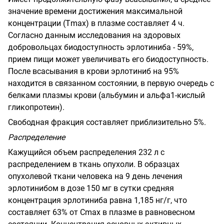
значение времени достижения максимальной
концентрации (Т
m
ах) в плазме составляет 4 ч.
Согласно данным исследования на здоровых
добровольцах биодоступность эрлотиниба - 59%,
прием пищи может увеличивать его биодоступность.
После всасывания в крови эрлотиниб на 95%
находится в связанном состоянии, в первую очередь с
белками плазмы крови (альбумин и альфа1-кислый
гликопротеин).
Свободная фракция составляет приблизительно 5%.
Распределение
Кажущийся объем распределения 232 л с
распределением в ткань опухоли. В образцах
опухолевой ткани человека на 9 день лечения
эрлотинибом в дозе 150 мг в сутки средняя
концентрация эрлотиниба равна 1,185 нг/г, что
составляет 63% от С
m
ах в плазме в равновесном