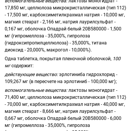
вспомогательные вещества:
лактозы моногидрат -
17,850 мг, целлюлоза
микрокристаллическая (тип 112)
- 17,500 мг, карбоксиметилкрахмал натрия - 10,000 мг,
магния стеарат - 2,166 мг, натрия лаурилсульфат -
0,167 мг, оболочка Опадрай белый
20
B
580000
- 1,500
мг (гипромеллоза - 35,000%, гипролоза
(гидроксипропилцеллюлоза) - 35,000%, титана
диоксид - 20,000%, макрогол - 10,000%).
Одна таблетка, покрытая пленочной оболочкой,
100
мг
содержит:
действующее вещество:
эрлотиниба гидрохлорид -
109,267 мг (в пересчете на эрлотиниб
-
100,000 мг);
вспомогательные вещества:
лактозы моногидрат -
71,400 мг, целлюлоза
микрокристаллическая (тип 112)
- 70,000 мг, карбоксиметилкрахмал натрия - 40,000 мг,
магния стеарат - 8,666 мг, натрия лаурилсульфат -
0,667 мг, оболочка Опадрай белый
20
B
580000
- 6,000
мг (гипромеллоза - 35,000%, гипролоза