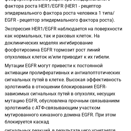
фактора роста
HER
1/
EGFR
(
HER
1
- рецептор
эпидермального фактора роста человека 1 типа/
EGFR
- рецептор эпидермального фактора роста).
Экспрессия
HER
1/
EGFR
наблюдается на поверхности
как нормальных, так и раковых клеток. На
доклинических моделях ингибирование
фосфотирозина
EGFR
тормозит рост линий
опухолевых клеток и/или приводит к их гибели.
Мутации
EGFR
могут привести к постоянной
активации пролиферативных и антиапоптотических
сигнальных путей в клетке. Высокая эффективность
эрлотиниба в отношении блокирования
EGFR
-
зависимых сигнальных путей в опухолях, несущих
мутацию
EGFR
,
обусловлена прочным связыванием
эрлотиниба с АТФ-связывающим участком
мутированного киназного домена
EGFR
.
При этом
блокируется каскад
сигнальных реакций, в результате чего угнетается