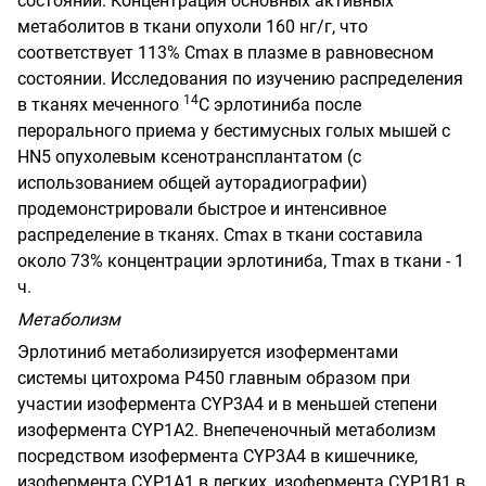
состоянии. Концентрация основных активных
метаболитов в ткани опухоли 160 нг/г, что
соответствует 113% С
m
ах в плазме в равновесном
состоянии. Исследования по изучению распределения
14
в тканях меченного
С эрлотиниба после
перорального приема у бестимусных голых мышей с
HN
5
опухолевым ксенотрансплантатом (с
использованием общей ауторадиографии)
продемонстрировали быстрое и интенсивное
распределение в тканях. С
m
ах в ткани составила
около 73% концентрации эрлотиниба, Т
m
ах в ткани - 1
ч.
Метаболизм
Эрлотиниб метаболизируется изоферментами
системы цитохрома Р450 главным образом при
участии изофермента
CYP
3
A
4
и в меньшей степени
изофермента
CYP
1
A
2.
Внепеченочный метаболизм
посредством изофермента
CYP
3
A
4
в кишечнике,
изофермента
CYP
1
A
1
в легких, изофермента
CYP
1
B
1
в