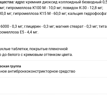
щества: ядро:
кремния диоксид коллоидный безводный 0,5
 мг; гипромеллоза К100 М - 10,0 мг; повидон К-30 - 12,8 мг;
30,0 мг; гипромеллоза К15 М - 60,0 мг; кальция гидрофосфа
000 - 0,3 мг; глицерин - 0,3 мг; магния стеарат - 0,3 мг; тит
ромеллоза Е5 - 4,4 мг.
клые таблетки, покрытые пленочной
о до белого с кремовым оттенком цвета.
ская группа
ное антибронхоконстрикторное средство