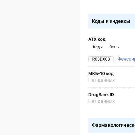
Коды и индексы
АТХ код
Коды
Ветви
Фенспи
R03DX03
МКБ-10 код
Нет данных
DrugBank ID
Нет данных
Фармакологическ