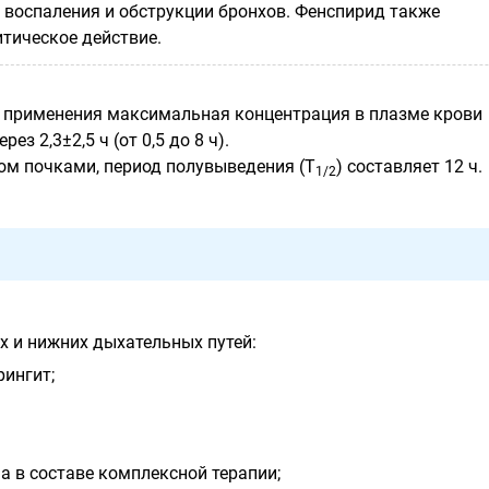
 воспаления и обструкции бронхов. Фенспирид также
тическое действие.
 применения максимальная концентрация в плазме крови
рез 2,3±2,5 ч (от 0,5 до 8 ч).
ом почками, период полувыведения (Т
) составляет 12 ч.
1/2
х и нижних дыхательных путей:
рингит;
а в составе комплексной терапии;