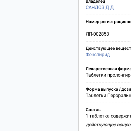
Владелец
Условия транспортирования
САНДОЗ Д Д
Утилизация
Срок годности
Номер регистрационн
Условия отпуска
ЛП-002853
Действующее вещест
Фенспирид
Лекарственная форм
Таблетки пролонгир
Форма выпуска / доз
Таблетки Перораль
Состав
1 таблетка содержит
действующее вещес