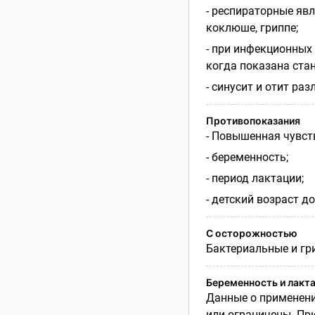
- респираторные явл
коклюше, гриппе;
- при инфекционных
когда показана ста
- синусит и отит раз
Противопоказания
- Повышенная чувст
- беременность;
- период лактации;
- детский возраст до
С осторожностью
Бактериальные и гр
Беременность и лакт
Данные о применени
или ограничены. Пр