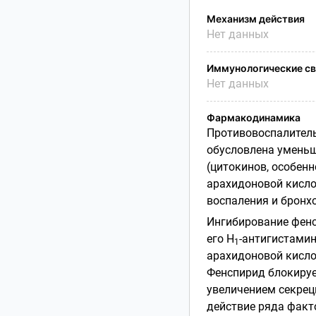
Механизм действия
Нет данных
Иммунологические св
Нет данных
Фармакодинамика
Противовоспалитель
обусловлена уменьш
(цитокинов, особенн
арахидоновой кисло
воспаления и бронх
Ингибирование фен
его Н
-антигистамин
1
арахидоновой кисло
Фенспирид блокируе
увеличением секрец
действие ряда факт