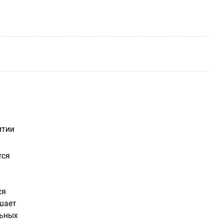
итии
тся
ся
шает
льных