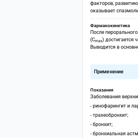
факторов, развитию
оказывает спазмоли
Фармакокинетика
После перорального
(С
) достигается че
max
Выводится в основн
Применение
Показания
Заболевания верхни
- ринофарингит и ла
- трахеобронхит;
- бронхит;
- бронхиальная астм