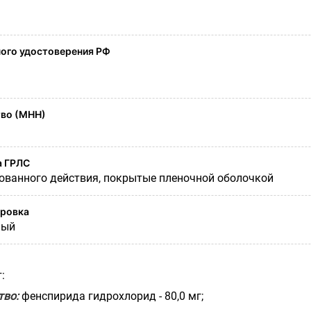
ого удостоверения РФ
во (МНН)
а ГРЛС
ованного действия, покрытые пленочной оболочкой
ировка
ный
:
тво:
фенспирида гидрохлорид - 80,0 мг;