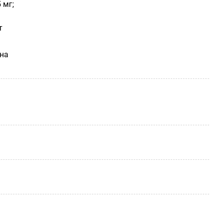
 мг;
т
ана