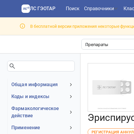
ЛС ГЭОТАР
Поиск
Справочники
Кла
В бесплатной версии приложения некоторые функци
Общая информация
Устаревшее наименование
Коды и индексы
Владелец
АТХ код
Фармакологическое
Номер регистрационного
Эриспирус
действие
МКБ-10 код
удостоверения РФ
DrugBank ID
Механизм действия
Применение
Действующее вещество
РЕГИСТРАЦИЯ АННУ