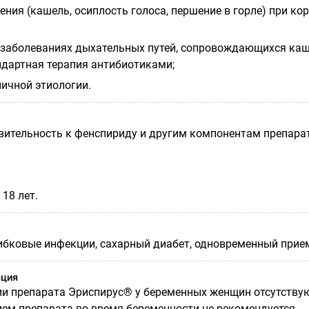
ения (кашель, осиплость голоса, першение в горле) при кор
 заболеваниях дыхательных путей, сопровождающихся каш
ндартная терапия антибиотиками;
личной этиологии.
вительность к фенспириду и другим компонентам препарат
 18 лет.
ибковые инфекции, сахарный диабет, одновременный прие
ация
и препарата Эриспирус® у беременных женщин отсутству
ием препарата во время беременности не рекомендуется.