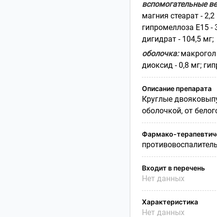
вспомогательные ве
магния стеарат - 2,2
гипромеллоза Е15 - 
дигидрат - 104,5 мг;
оболочка:
макрогол 6
диоксид - 0,8 мг; гип
Описание препарата
Круглые двояковыпу
оболочкой, от белог
Фармако-терапевтиче
противовоспалитель
Входит в перечень
Нет данных
Характеристика
Нет данных