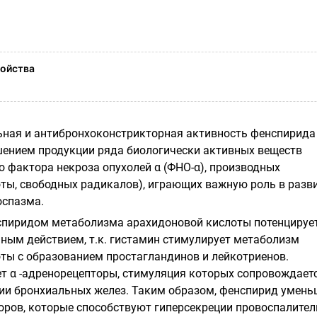
ойства
ная и антибронхоконстрикторная активность фенспирида
ением продукции ряда биологически активных веществ
о фактора некроза опухолей α (ФНО-α), производных
ты, свободных радикалов), играющих важную роль в разв
оспазма.
спиридом метаболизма арахидоновой кислоты потенцируе
ным действием, т.к. гистамин стимулирует метаболизм
ты с образованием простагландинов и лейкотриенов.
т α -адренорецепторы, стимуляция которых сопровождает
ии бронхиальных желез. Таким образом, фенспирид умень
оров, которые способствуют гиперсекреции провоспалите