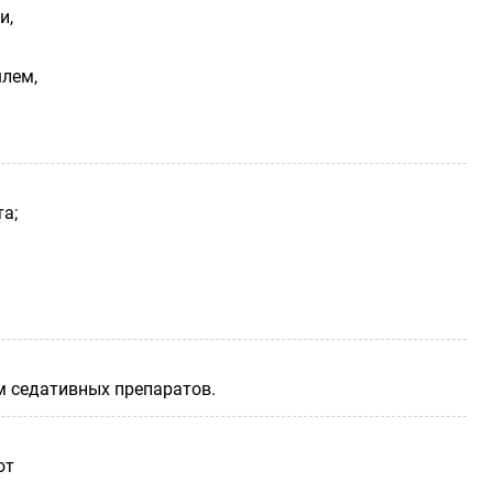
и,
лем,
а;
м седативных препаратов.
ют