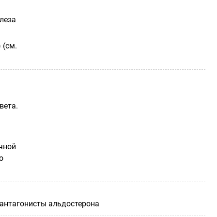
елеза
 (см.
вета.
чной
о
 антагонисты альдостерона