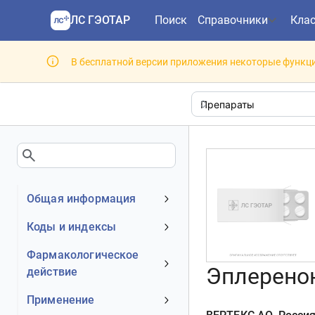
ЛС ГЭОТАР
Поиск
Справочники
Кла
В бесплатной версии приложения некоторые функци
Общая информация
Устаревшее наименование
Коды и индексы
Владелец
АТХ код
Фармакологическое
Номер регистрационного
Эплеренон
действие
МКБ-10 код
удостоверения РФ
DrugBank ID
Механизм действия
Применение
Действующее вещество