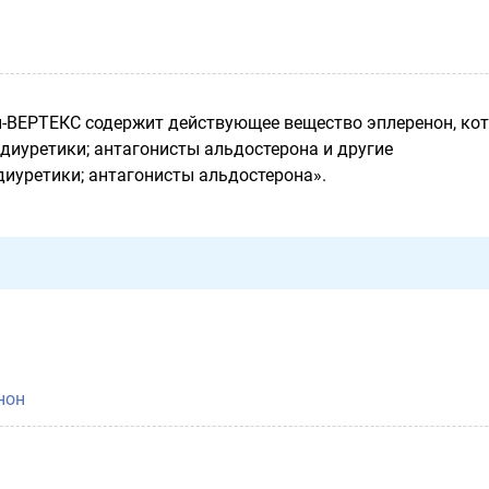
-ВЕРТЕКС содержит действующее вещество эплеренон, ко
«диуретики; антагонисты альдостерона и другие
иуретики; антагонисты альдостерона».
нон