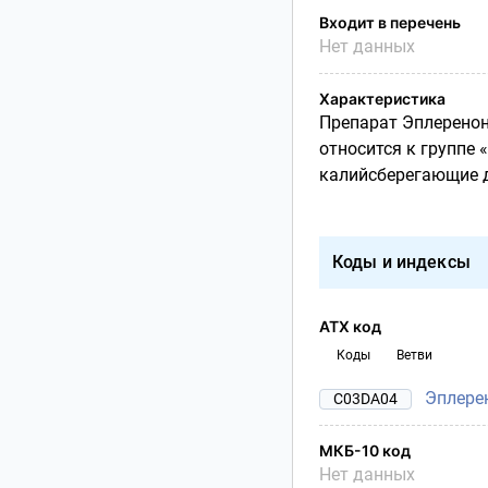
Входит в перечень
Нет данных
Характеристика
Препарат Эплеренон
относится к группе 
калийсберегающие д
Коды и индексы
АТХ код
Коды
Ветви
Эплере
C03DA04
МКБ-10 код
Нет данных