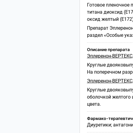
Готовое пленочное п
титана диоксид (Е17
оксид желтый (Е172)
Препарат Эплеренон
раздел «Особые ука
Описание препарата
Эплеренон-ВЕРТЕКС,
Круглые двояковыпу
На поперечном разре
Эплеренон-ВЕРТЕКС,
Круглые двояковыпу
оболочкой желтого ц
цвета.
Фармако-терапевтиче
Диуретики; антагон