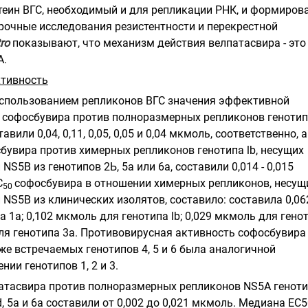
теин ВГС, необходимый и для репликации РНК, и формиров
рочные исследования резистентности и перекрестной
tro
показывают, что механизм действия велпатасвира - это
A.
ктивность
использованием репликонов ВГС значения эффективной
) софосбувира против полноразмерных репликонов геноти
оставили 0,04, 0,11, 0,05, 0,05 и 0,04 мкмоль, соответственно, а
бувира против химерных репликонов генотипа lb, несущих
S5B из генотипов 2Ь, 5а или 6а, составили 0,014 - 0,015
С
софосбувира в отношении химерных репликонов, несущ
50
NS5B из клинических изолятов, составило: составила 0,06
 1а; 0,102 мкмоль для генотипа lb; 0,029 мкмоль для гено
для генотипа 3а. Противовирусная активность софосбувир
же встречаемых генотипов 4, 5 и 6 была аналогичной
нии генотипов 1, 2 и 3.
атасвира против полноразмерных репликонов NS5A генот
а, 4d, 5а и 6а составили от 0,002 до 0,021 мкмоль. Медиана ЕС