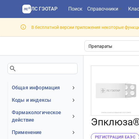
ЛС ГЭОТАР
Поиск
Справочники
Кла
В бесплатной версии приложения некоторые функци
Общая информация
Устаревшее наименование
Коды и индексы
Владелец
АТХ код
Фармакологическое
Номер регистрационного
Эпклюза®
действие
МКБ-10 код
удостоверения РФ
DrugBank ID
Механизм действия
Применение
Действующее вещество
РЕГИСТРАЦИЯ ЕАЭС