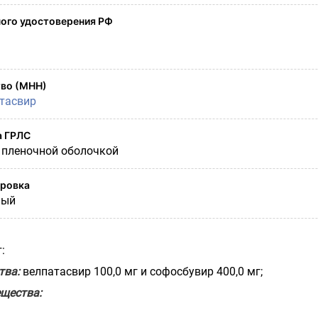
ого удостоверения РФ
во (МНН)
тасвир
а ГРЛС
 пленочной оболочкой
ировка
ный
:
тва:
велпатасвир 100,0 мг и софосбувир 400,0 мг;
щества: