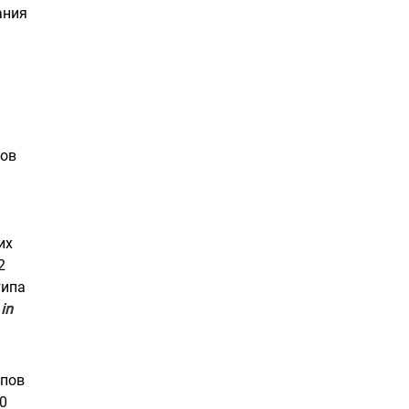
ания
пов
их
2
типа
а
in
ипов
50