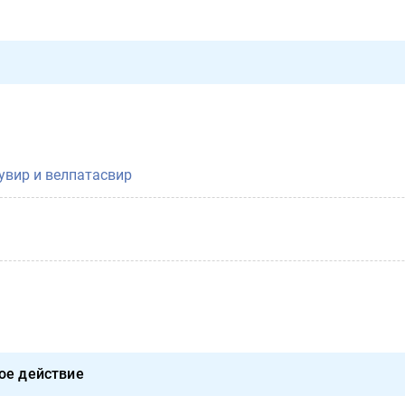
увир и велпатасвир
ое действие