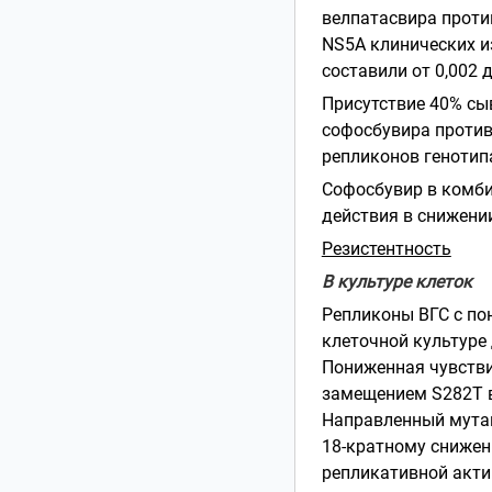
велпатасвира проти
NS5A клинических изол
составили от 0,002 
Присутствие 40% сы
софосбувира против
репликонов генотипа
Софосбувир в комби
действия в снижени
Резистентность
В культуре клеток
Репликоны ВГС с по
клеточной культуре д
Пониженная чувстви
замещением S282T в
Направленный мутаг
18-кратному снижен
репликативной акти