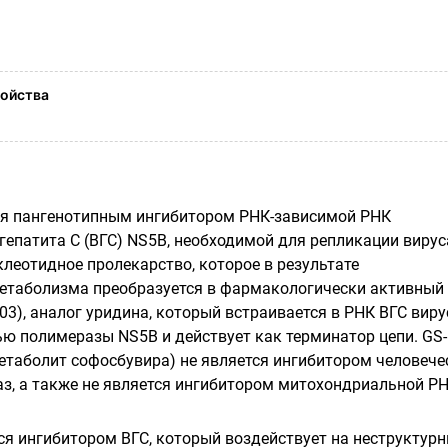
ойства
ся пангенотипным ингибитором РНК-зависимой РНК
гепатита С (ВГС) NS5B, необходимой для репликации вирус
клеотидное пролекарство, которое в результате
етаболизма преобразуется в фармакологически активный
3), аналог уридина, который встраивается в РНК ВГС виру
ью полимеразы NS5B и действует как терминатор цепи. GS-
етаболит софосбувира) не является ингибитором человече
з, а также не является ингибитором митохондриальной РН
ся ингибитором ВГС, который воздействует на неструктур