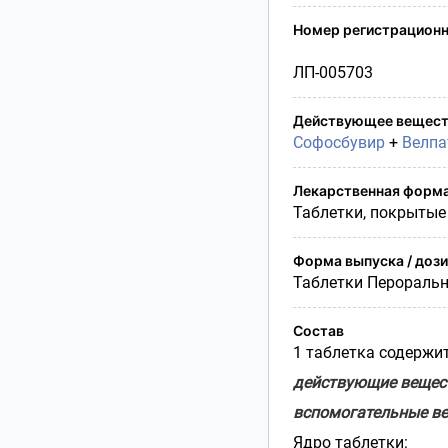
Условия транспортирования
Номер регистрационн
Утилизация
Срок годности
ЛП-005703
Условия отпуска
Действующее вещест
Софосбувир
+
Велпа
Лекарственная форм
Таблетки, покрытые
Форма выпуска / доз
Таблетки Перораль
Состав
1 таблетка содержит
действующие вещес
вспомогательные ве
Ядро таблетки
: