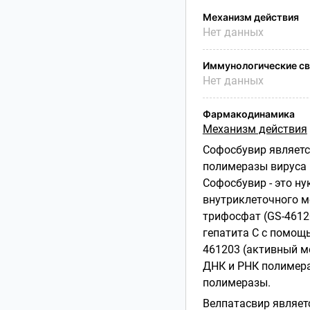
Механизм действия
Нет данных
Иммунологические св
Нет данных
Фармакодинамика
Механизм действия
Софосбувир являет
полимеразы вируса 
Софосбувир - это ну
внутриклеточного м
трифосфат (GS-46120
гепатита С с помощ
461203 (активный м
ДНК и РНК полимера
полимеразы.
Велпатасвир являет