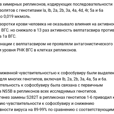
в химерных репликонов, кодирующих последовательности
ятов с генотипами la, lb, 2а, 2b, 3а, 4а, 4d, 4r, 5а и 6а
до 0,019 мкмоль.
воротки крови человека не оказывало влияния на активно
 ВГС. но снижало в 13 раз активность велпатасвира проти
 1а ВГС.
нации с велпатасвиром не проявляли антагонистического
и уровня РНК ВГС в клетках репликонов.
ниженной чувствительностью к софосбувиру были выделе
ля многих генотипов, включая lb, 2а, 2b, 3а, 4а, 5а и 6а.
тельность к софосбувиру была связана с первичным
 NS5B в репликонов всех исследуемых генотипов.
енез замены S282T в репликонах генотипов 1-6 приводил к
ию чувствительности к софосбувиру и снижению
вности вируса на 89-99% по сравнению с соответствующим