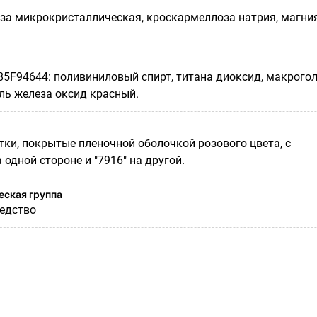
за микрокристаллическая, кроскармеллоза натрия, магни
85F94644: поливиниловый спирт, титана диоксид, макрого
ель железа оксид красный.
ки, покрытые пленочной оболочкой розового цвета, с
 одной стороне и "7916" на другой.
ская группа
едство