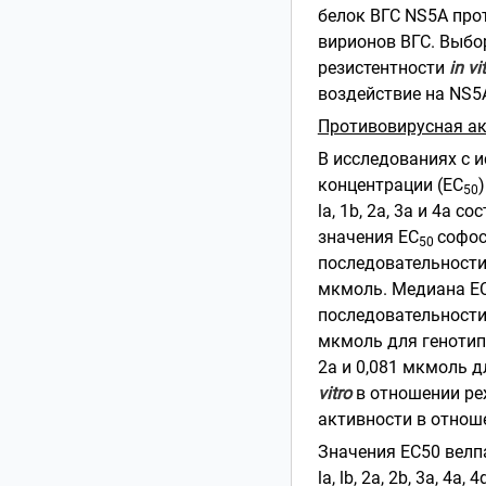
белок ВГС NS5A про
вирионов ВГС. Выбо
резистентности
in vi
воздействие на NS5
Противовирусная а
В исследованиях с 
концентрации (ЕС
50
la, 1b, 2а, 3а и 4а с
значения ЕС
софос
50
последовательности N
мкмоль. Медиана Е
последовательности 
мкмоль для генотипа
2а и 0,081 мкмоль 
vitro
в отношении ре
активности в отноше
Значения ЕС50 велп
la, lb, 2а, 2b, 3а, 4