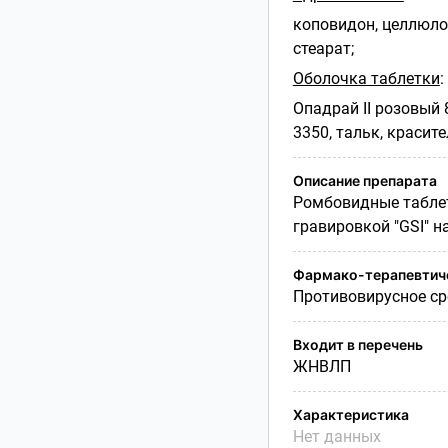
коповидон, целлюло
стеарат;
Оболочка таблетки
:
Опадрай II розовый 
3350, тальк, красит
Описание препарата
Ромбовидные таблет
гравировкой "GSI" на
Фармако-терапевтиче
Противовирусное ср
Входит в перечень
ЖНВЛП
Характеристика
Нет данных