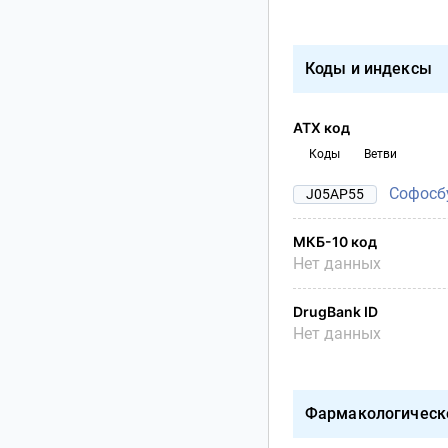
Коды и индексы
АТХ код
Коды
Ветви
Софосб
J05AP55
МКБ-10 код
Нет данных
DrugBank ID
Нет данных
Фармакологическ