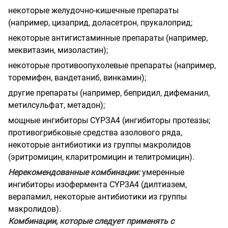
некоторые желудочно-кишечные препараты
(например, цизаприд, доласетрон, прукалоприд;
некоторые антигистаминные препараты (например,
меквитазин, мизоластин);
некоторые противоопухолевые препараты (например,
торемифен, вандетаниб, винкамин);
другие препараты (например, бепридил, дифеманил,
метилсульфат, метадон);
мощные ингибиторы СYРЗА4 (ингибиторы протеазы;
противогрибковые средства азолового ряда,
некоторые антибиотики из группы макролидов
(эритромицин, кларитромицин и телитромицин).
Нерекомендованные комбинации:
умеренные
ингибиторы изофермента СYР3А4 (дилтиазем,
верапамил, некоторые антибиотики из группы
макролидов).
Комбинации, которые следует применять с