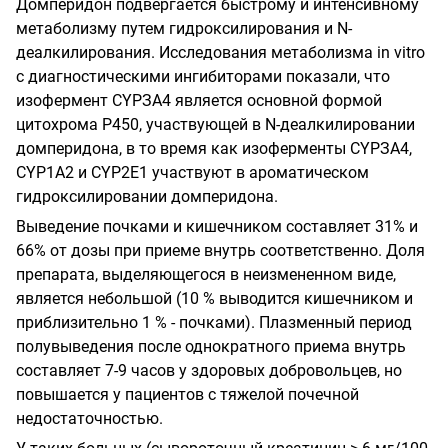
Домперидон подвергается быстрому и интенсивному
метаболизму путем гидроксилирования и N-
деалкилирования. Исследования метаболизма in vitro
с диагностическими ингибиторами показали, что
изофермент СYРЗА4 является основной формой
цитохрома Р450, участвующей в N-деалкилировании
домперидона, в то время как изоферменты СYРЗА4,
СYР1А2 и СYР2Е1 участвуют в ароматическом
гидроксилировании домперидона.
Выведение почками и кишечником составляет 31% и
66% от дозы при приеме внутрь соответственно. Доля
препарата, выделяющегося в неизмененном виде,
является небольшой (10 % выводится кишечником и
приблизительно 1 % - почками). Плазменный период
полувыведения после однократного приема внутрь
составляет 7-9 часов у здоровых добровольцев, но
повышается у пациентов с тяжелой почечной
недостаточностью.