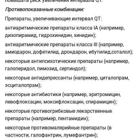
повышать риск увеличения интервала QT.
Противопоказанные комбинации:
Препараты, увеличивающие интервал QT:
антиаритмические препараты класса IА (например,
дизопирамид, гидрохинидин, хинидин);
антиаритмические препараты класса III (например,
амиодарон, дофетилид, дрондарон, ибутилид,соталол);
некоторые антипсихотические препараты (например,
галоперидол, пимозид, сертиндол);
некоторые антидепрессанты (например, циталопрам,
эсциталопрам);
некоторые антибиотики (например, эритромицин,
левофлоксацин, моксифлоксацин, спирамицин);
некоторые противогрибковые лекарственные
препараты (например, пентамидин);
некоторые противомалярийные препараты (в
частности, галофантрин, лумефантрин);