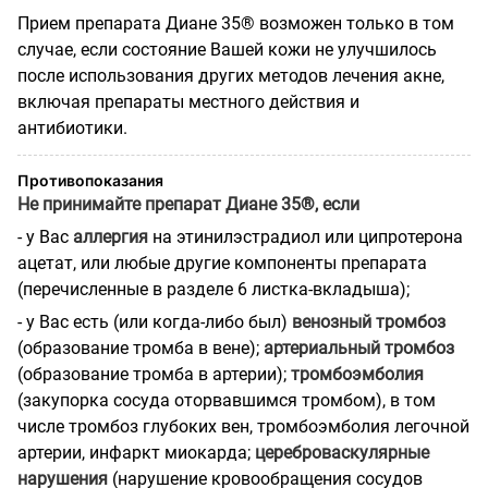
Прием препарата Диане 35® возможен только в том
случае, если состояние Вашей кожи не улучшилось
после использования других методов лечения акне,
включая препараты местного действия и
антибиотики.
Противопоказания
Не принимайте препарат Диане 35®, если
- у Вас
аллергия
на этинилэстрадиол или ципротерона
ацетат, или любые другие компоненты препарата
(перечисленные в разделе 6 листка-вкладыша);
- у Вас есть (или когда-либо был)
венозный тромбоз
(образование тромба в вене);
артериальный тромбоз
(образование тромба в артерии);
тромбоэмболия
(закупорка сосуда оторвавшимся тромбом), в том
числе тромбоз глубоких вен, тромбоэмболия легочной
артерии, инфаркт миокарда;
цереброваскулярные
нарушения
(нарушение кровообращения сосудов