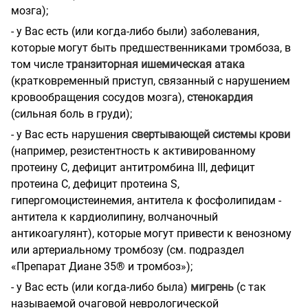
мозга);
- у Вас есть (или когда-либо были) заболевания,
которые могут быть предшественниками тромбоза, в
том числе
транзиторная ишемическая атака
(кратковременный приступ, связанный с нарушением
кровообращения сосудов мозга),
стенокардия
(сильная боль в груди);
- у Вас есть нарушения
свертывающей системы крови
(например, резистентность к активированному
протеину С, дефицит антитромбина III, дефицит
протеина С, дефицит протеина
S
,
гипергомоцистеинемия, антитела к фосфолипидам -
антитела к кардиолипину, волчаночный
антикоагулянт), которые могут привести к венозному
или артериальному тромбозу (см. подраздел
«Препарат Диане 35® и тромбоз»);
- у Вас есть (или когда-либо была)
мигрень
(с так
называемой очаговой неврологической