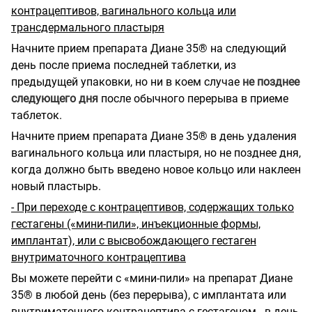
контрацептивов, вагинального кольца или
трансдермального пластыря
Начните прием препарата Диане 35® на следующий
день после приема последней таблетки, из
предыдущей упаковки, но ни в коем случае
не позднее
следующего дня
после обычного перерыва в приеме
таблеток.
Начните прием препарата Диане 35® в день удаления
вагинального кольца или пластыря, но не позднее дня,
когда должно быть введено новое кольцо или наклеен
новый пластырь.
- При переходе с контрацептивов, содержащих только
гестагены («мини-пили», инъекционные формы,
имплантат), или с высвобождающего гестаген
внутриматочного контрацептива
Вы можете перейти с «мини-пили» на препарат Диане
35® в любой день (без перерыва), с имплантата или
внутриматочного контрацептива с гестагеном - в день