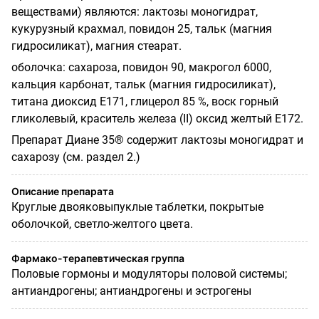
веществами) являются: лактозы моногидрат,
кукурузный крахмал, повидон 25, тальк (магния
гидросиликат), магния стеарат.
оболочка: сахароза, повидон 90, макрогол 6000,
кальция карбонат, тальк (магния гидросиликат),
титана диоксид Е171, глицерол 85 %, воск горный
гликолевый, краситель железа (II) оксид желтый Е172.
Препарат Диане 35® содержит лактозы моногидрат и
сахарозу (см. раздел 2.)
Описание препарата
Круглые двояковыпуклые таблетки, покрытые
оболочкой, светло-желтого цвета.
Фармако-терапевтическая группа
Половые гормоны и модуляторы половой системы;
антиандрогены; антиандрогены и эстрогены