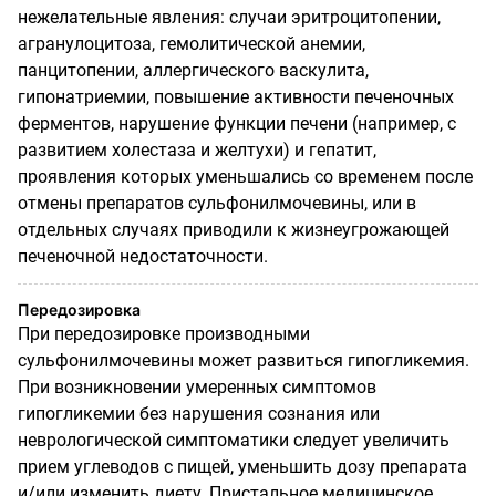
нежелательные явления: случаи эритроцитопении,
агранулоцитоза, гемолитической анемии,
панцитопении, аллергического васкулита,
гипонатриемии, повышение активности печеночных
ферментов, нарушение функции печени (например, с
развитием холестаза и желтухи) и гепатит,
проявления которых уменьшались со временем после
отмены препаратов сульфонилмочевины, или в
отдельных случаях приводили к жизнеугрожающей
печеночной недостаточности.
Передозировка
При передозировке производными
сульфонилмочевины может развиться гипогликемия.
При возникновении умеренных симптомов
гипогликемии без нарушения сознания или
неврологической симптоматики следует увеличить
прием углеводов с пищей, уменьшить дозу препарата
и/или изменить диету. Пристальное медицинское