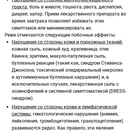
тракта:
боль в животе, тошнота, рвота, диспепсия,
диарея, запор. Прием лекарственного препарата во
время завтрака позволяет избежать этих
симптомов или минимизировать их.
Реже отмечаются следующие побочные эффекты:
Нарушения со стороны кожи и подкожных тканей:
кожная сыпь, кожный зуд, крапивница, отек
Квинке, эритема, макуло-папулезная сыпь,
буллезные реакции (такие как, синдром Стивенса-
Джонсона, токсический эпидермальный некролиз
и аутоиммунные буллезные нарушения) и, в
исключительных случаях, лекарственная сыпь с
эозинофилией и системной симптоматикой (DRESS-
синдром).
Нарушения со стороны крови и лимфатической
системы:
гематологические нарушения (анемия,
лейкопения, тромбоцитопения, гранулоцитопения)
развиваются редко. Как правило, эти явления