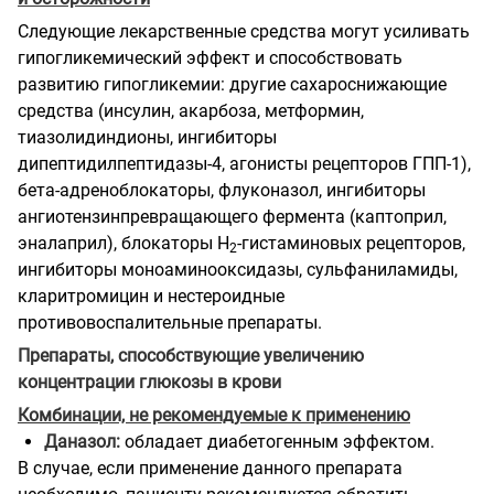
Следующие лекарственные средства могут усиливать
гипогликемический эффект и способствовать
развитию гипогликемии: другие сахароснижающие
средства (инсулин, акарбоза, метформин,
тиазолидиндионы, ингибиторы
дипептидилпептидазы-4, агонисты рецепторов ГПП-1),
бета-адреноблокаторы, флуконазол, ингибиторы
ангиотензинпревращающего фермента (каптоприл,
эналаприл), блокаторы Н
-гистаминовых рецепторов,
2
ингибиторы моноаминооксидазы, сульфаниламиды,
кларитромицин и нестероидные
противовоспалительные препараты.
Препараты, способствующие увеличению
концентрации глюкозы в крови
Комбинации, не рекомендуемые к применению
Даназол:
обладает диабетогенным эффектом.
В случае, если применение данного препарата