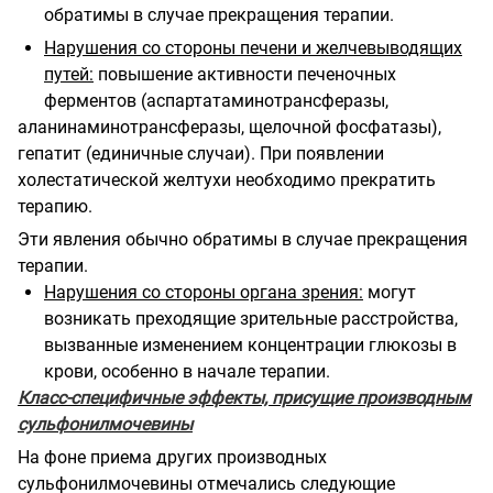
обратимы в случае прекращения терапии.
Нарушения со стороны печени и желчевыводящих
путей:
повышение активности печеночных
ферментов (аспартатаминотрансферазы,
аланинаминотрансферазы, щелочной фосфатазы),
гепатит (единичные случаи). При появлении
холестатической желтухи необходимо прекратить
терапию.
Эти явления обычно обратимы в случае прекращения
терапии.
Нарушения со стороны органа зрения:
могут
возникать преходящие зрительные расстройства,
вызванные изменением концентрации глюкозы в
крови, особенно в начале терапии.
Класс-специфичные эффекты, присущие производным
сульфонилмочевины
На фоне приема других производных
сульфонилмочевины отмечались следующие