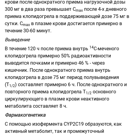
крови после однократного приема нагрузочной дозы
300 мг в два раза превышает С
после 4-х дневного
m
ах
приема клопидогрела в поддерживающей дозе 75 мг в
сутки. С
в плазме крови достигается примерно в
max
течение 30-60 минут.
Выведение
14
В течение 120 ч после приема внутрь
С-меченого
клопидогрела примерно 50% радиоактивности
выводится почками и примерно 46 % - через
кишечник. После однократного приема внутрь
клопидогрела в дозе 75 мг период полувыведения
(Т
)
составляет примерно 6 ч. После однократного и
1/2
повторного приема клопидогрела Т
основного
1/2
циркулирующего в плазме крови неактивного
метаболита составляет 8 ч.
Фармакогенетика
С помощью изофермента
CYP
2
C
19
образуются, как
активный метаболит, так и промежуточный