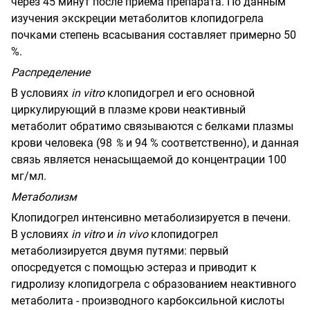
через 45 минут после приема препарата. По данным
изучения экскреции метаболитов клопидогрела
почками степень всасывания составляет примерно 50
%.
Распределение
В условиях
in
vitro
клопидогрел и его основной
циркулирующий в плазме крови неактивный
метаболит обратимо связываются с белками плазмы
крови человека (98
%
и 94 % соответственно), и данная
связь является ненасыщаемой до концентрации 100
мг/мл.
Метаболизм
Клопидогрел интенсивно метаболизируется в печени.
В условиях
in
vitro
и
in
vivo
клопидогрел
метаболизируется двумя путями: первый
опосредуется с помощью эстераз и приводит к
гидролизу клопидогрела с образованием неактивного
метаболита - производного карбоксильной кислоты