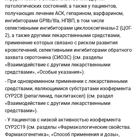
патологических состояний; а также у пациентов,
получающих лечение АСК, гепарином, варфарином,
ингибиторами
GPIIb
/
IIIa
,
НПВП, в том числе
селективными ингибиторами циклооксигеназы-2 (ЦОГ-
2), а также другими лекарственными средствами,
применение которых связано с риском развития
кровотечений, селективными ингибиторами обратного
захвата серотонина (СИОЗС) (см. разделы
«Взаимодействие с другими лекарственными
средствами», «Особые указания»).
-
При одновременном применении с лекарственными
средствами, являющимися субстратами изофермента
CYP
2
C
8
(репаглинид, паклитаксел) (см. раздел
«Взаимодействие с другими лекарственными
средствами»).
-
У пациентов с низкой активностью изофермента
CYP
2
C
19
(см. разделы «Фармакологические свойства.
Фармакогенетика», «Способ применения и дозы»,