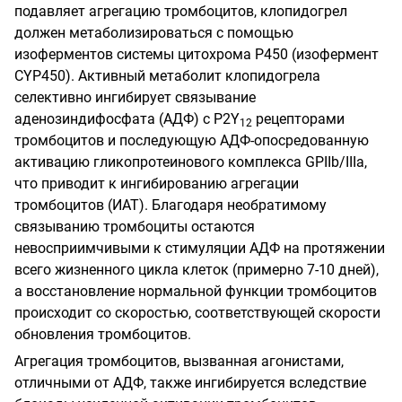
подавляет агрегацию тромбоцитов, клопидогрел
должен метаболизироваться с помощью
изоферментов системы цитохрома Р450 (изофермент
CYP
450).
Активный метаболит клопидогрела
селективно ингибирует связывание
аденозиндифосфата (АДФ) с
P
2
Y
рецепторами
12
тромбоцитов и последующую АДФ-опосредованную
активацию гликопротеинового комплекса
GPIIb
/
IIIa
,
что приводит к ингибированию агрегации
тромбоцитов (ИАТ). Благодаря необратимому
связыванию тромбоциты остаются
невосприимчивыми к стимуляции АДФ на протяжении
всего жизненного цикла клеток (примерно 7-10 дней),
а восстановление нормальной функции тромбоцитов
происходит со скоростью, соответствующей скорости
обновления тромбоцитов.
Агрегация тромбоцитов, вызванная агонистами,
отличными от АДФ, также ингибируется вследствие