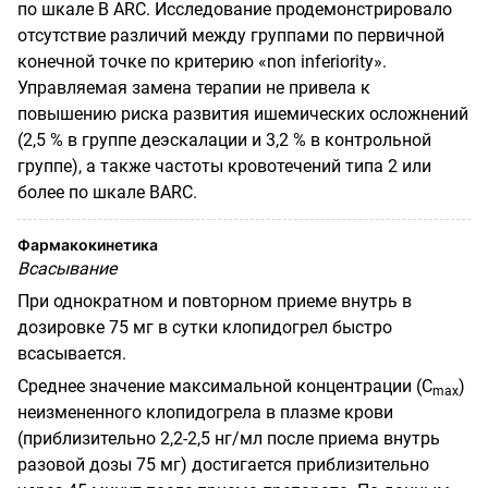
по шкале В
ARC
.
Исследование продемонстрировало
отсутствие различий между группами по первичной
конечной точке по критерию «
non
inferiority
».
Управляемая замена терапии не привела к
повышению риска развития ишемических осложнений
(2,5 % в группе деэскалации и 3,2 % в контрольной
группе), а также частоты кровотечений типа 2 или
более по шкале В
ARC
.
Фармакокинетика
Всасывание
При однократном и повторном приеме внутрь в
дозировке 75 мг в сутки клопидогрел быстро
всасывается.
Среднее значение максимальной концентрации (С
)
m
ах
неизмененного клопидогрела в плазме крови
(приблизительно 2,2-2,5 нг/мл после приема внутрь
разовой дозы 75 мг) достигается приблизительно