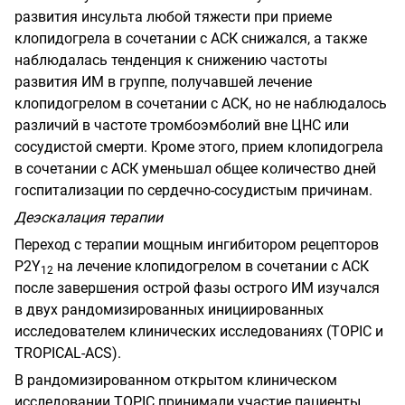
развития инсульта любой тяжести при приеме
клопидогрела в сочетании с АСК снижался, а также
наблюдалась тенденция к снижению частоты
развития ИМ в группе, получавшей лечение
клопидогрелом в сочетании с АСК, но не наблюдалось
различий в частоте тромбоэмболий вне ЦНС или
сосудистой смерти. Кроме этого, прием клопидогрела
в сочетании с АСК уменьшал общее количество дней
госпитализации по сердечно-сосудистым причинам.
Деэскалация терапии
Переход с терапии мощным ингибитором рецепторов
P
2
Y
на лечение клопидогрелом в сочетании с АСК
12
после завершения острой фазы острого ИМ изучался
в двух рандомизированных инициированных
исследователем клинических исследованиях
(
TOPIC
и
TROPICAL
-
ACS
).
В рандомизированном открытом клиническом
исследовании
TOPIC
принимали участие пациенты,