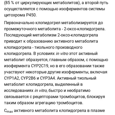
(85 % от циркулирующих метаболитов), а второй путь
осуществляется с помощью изоферментов системы
цитохрома Р450.
Первоначально клопидогрел метаболизируется до
промежуточного метаболита - 2-оксо-клопидогрела.
Последующий метаболизм 2-оксо-клопидогрела
приводит к образованию активного метаболита
клопидогрела - тиольного производного
клопидогрела. В условиях
in
vitro
этот активный
метаболит образуется, главным образом, с помощью
изофермента
CYP
2
C
19,
но в его образовании также
участвуют некоторые другие изоферменты, включая
CYP
1
A
2,
CYP
2
B
6
и
CYP
3
A
4.
Активный тиольный
метаболит клопидогрела, выделенный в
исследованиях
in
vitro
, быстро и необратимо
связывается с рецепторами тромбоцитов, блокируя
таким образом агрегацию тромбоцитов.
С
активного метаболита клопидогрела в плазме
m
ах