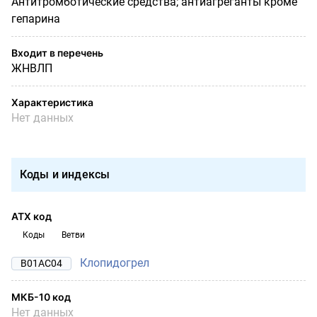
Антитромботические средства; антиагреганты кроме
гепарина
Входит в перечень
ЖНВЛП
Характеристика
Нет данных
Коды и индексы
АТХ код
Коды
Ветви
Клопидогрел
B01AC04
МКБ-10 код
Нет данных