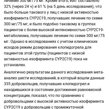
лечения 300 мг/75 мг. Кроме этого, ИАТ составляло
32% (через 24 ч) и 61 % (на 5 день исследования), что
было больше такового у лиц с низкой активностью
изофермента
CYP
2
C
19,
получавших лечение по схеме
300 мг/75 мг, и было подобно таковому в группах
пациентов с более высокой интенсивностью С
YP
2
C
19-
метаболизма, получавших лечение по схеме 300 мг/75
мг. Однако в исследованиях с учетом клинических
исходов режим дозирования клопидогрела для
пациентов этой группы (пациентов с низкой
активностью изофермента
CYP
2
C
19)
пока не
установлен.
Аналогично результатам данного исследования мета-
анализ шести исследований, в который вошли данные
335 добровольцев, получавших клопидогрел и
находившихся в состоянии достижения равновесной
концентрации, показал, что по сравнению с
добровольцами с высокой активностью изофермента
CYP
2
C
19
у добровольцев с промежуточной