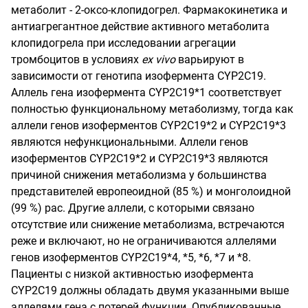
метаболит - 2-оксо-клопидогрел. Фармакокинетика и
антиагрегантное действие активного метаболита
клопидогрела при исследовании агрегации
тромбоцитов в условиях
ex
vivo
варьируют в
зависимости от генотипа изофермента
CYP
2
C
19.
Аллель гена изофермента
CYP
2
C
19*1
соответствует
полностью функциональному метаболизму, тогда как
аллели генов изоферментов
CYP
2
C
19*2
и
CYP
2
C
19*3
являются нефункциональными. Аллели генов
изоферментов
CYP
2
C
19*2
и
CYP
2
C
19*3
являются
причиной снижения метаболизма у большинства
представителей европеоидной (85 %) и монголоидной
(99 %) рас. Другие аллели, с которыми связано
отсутствие или снижение метаболизма, встречаются
реже и включают, но не ограничиваются аллелями
генов изоферментов
CYP
2
C
19*4,
*5, *6, *7 и *8.
Пациенты с низкой активностью изофермента
CYP
2
C
19
должны обладать двумя указанными выше
аллелями гена с потерей функции. Опубликованные