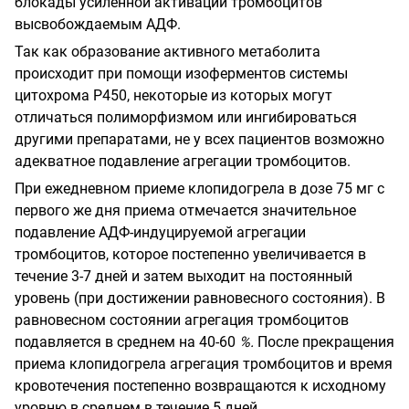
блокады усиленной активации тромбоцитов
высвобождаемым АДФ.
Так как образование активного метаболита
происходит при помощи изоферментов системы
цитохрома Р450, некоторые из которых могут
отличаться полиморфизмом или ингибироваться
другими препаратами, не у всех пациентов возможно
адекватное подавление агрегации тромбоцитов.
При ежедневном приеме клопидогрела в дозе 75 мг с
первого же дня приема отмечается значительное
подавление АДФ-индуцируемой агрегации
тромбоцитов, которое постепенно увеличивается в
течение 3-7 дней и затем выходит на постоянный
уровень (при достижении равновесного состояния). В
равновесном состоянии агрегация тромбоцитов
подавляется в среднем на 40-60
%.
После прекращения
приема клопидогрела агрегация тромбоцитов и время
кровотечения постепенно возвращаются к исходному
уровню в среднем в течение 5 дней.