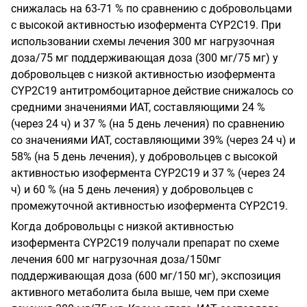
снижалась на 63-71 % по сравнению с добровольцами
с высокой активностью изофермента
CYP
2
C
19.
При
использовании схемы лечения 300 мг нагрузочная
доза/75 мг поддерживающая доза (300 мг/75 мг) у
добровольцев с низкой активностью изофермента
CYP
2
C
19
антитромбоцитарное действие снижалось со
средними значениями ИАТ, составляющими 24 %
(через 24 ч) и 37 % (на 5 день лечения) по сравнению
со значениями ИАТ, составляющими 39% (через 24 ч) и
58% (на 5 день лечения), у добровольцев с высокой
активностью изофермента
CYP
2
C
19
и 37 % (через 24
ч) и 60 % (на 5 день лечения) у добровольцев с
промежуточной активностью изофермента
CYP
2
C
19.
Когда добровольцы с низкой активностью
изофермента
CYP
2
C
19
получали препарат по схеме
лечения 600 мг нагрузочная доза/150мг
поддерживающая доза (600 мг/150 мг), экспозиция
активного метаболита была выше, чем при схеме