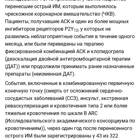
перенесшие острый ИМ, которым выполнялось
чрескожное коронарное вмешательство (ЧКВ).
Пациенты, получавшие АСК и один из более мощных
ингибиторов рецепторов
P
2
Y
,
у которых не
12
развились неблагоприятные события в течение одного
месяца, или были переведены на терапию
фиксированной комбинацией АСК и клопидогрела
(деэскалация двойной антитромбоцитарной терапии
(ДАТ)) или продолжили принимать ранее назначенные
препараты (неизменная ДАТ).
События, включенные в комбинированную первичную
конечную точку (смерть от осложнений сердечно-
сосудистых заболеваний (ССЗ), инсульт, экстренная
реваскуляризация и кровотечения типа 2 или более
тяжелые кровотечения по шкале В
ARC
(Исследовательского академического консорциума по
кровотечениям)), через один год после перенесенного
острого ИМ были зарегистрированы у 43 из 322