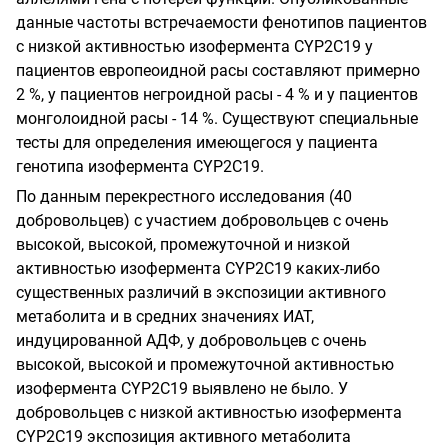
данные частоты встречаемости фенотипов пациентов
с низкой активностью изофермента
CYP
2
C
19
у
пациентов европеоидной расы составляют примерно
2 %, у пациентов негроидной расы - 4 % и у пациентов
монголоидной расы - 14 %. Существуют специальные
тесты для определения имеющегося у пациента
генотипа изофермента
CYP
2
C
19.
По данным перекрестного исследования (40
добровольцев) с участием добровольцев с очень
высокой, высокой, промежуточной и низкой
активностью изофермента
CYP
2
C
19
каких-либо
существенных различий в экспозиции активного
метаболита и в средних значениях ИАТ,
индуцированной АДФ, у добровольцев с очень
высокой, высокой и промежуточной активностью
изофермента
CYP
2
C
19
выявлено не было. У
добровольцев с
низкой активностью изофермента
CYP
2
C
19
экспозиция активного метаболита