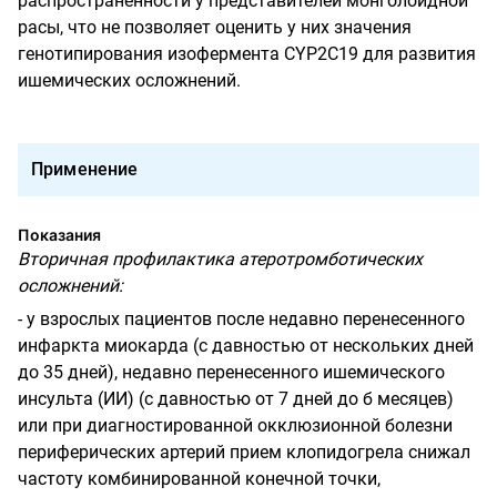
распространенности у представителей монголоидной
расы, что не позволяет оценить у них значения
генотипирования изофермента
CYP
2
C
19
для развития
ишемических осложнений.
Применение
Показания
Вторичная профилактика атеротромботических
осложнений:
- у взрослых пациентов после недавно перенесенного
инфаркта миокарда (с давностью от нескольких дней
до 35 дней), недавно перенесенного ишемического
инсульта (ИИ) (с давностью от 7 дней до б месяцев)
или при диагностированной окклюзионной болезни
периферических артерий прием клопидогрела снижал
частоту комбинированной конечной точки,