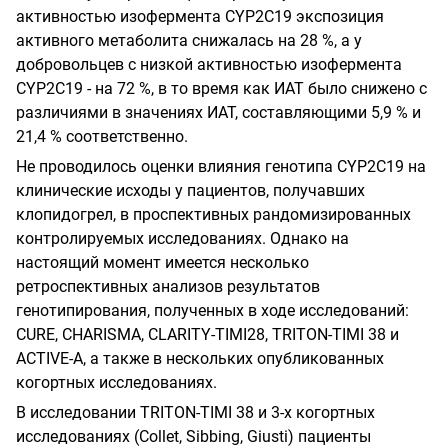
активностью изофермента
CYP
2
C
19
экспозиция
активного метаболита снижалась на 28 %, а у
добровольцев с низкой активностью изофермента
CYP
2
C
19
- на 72 %, в то время как ИАТ было снижено с
различиями в значениях ИАТ, составляющими 5,9 % и
21,4 % соответственно.
Не проводилось оценки влияния генотипа
CYP
2
C
19
на
клинические исходы у пациентов, получавших
клопидогрел, в проспективных рандомизированных
контролируемых исследованиях. Однако на
настоящий момент имеется несколько
ретроспективных анализов результатов
генотипирования, полученных в ходе исследований:
CURE
,
CHARISMA
,
CLARITY
-
TIMI
28,
TRITON
-
TIMI
38
и
ACTIVE
-
А, а также в нескольких опубликованных
когортных исследованиях.
В исследовании
TRITON
-
TIMI
38 и 3-х когортных
исследованиях
(
Collet
,
Sibbing
,
Giusti
)
пациенты