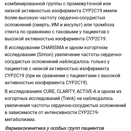
комбинированной группы с промежуточной или
низкой активностью
изофермента
CYP
2
C
19
имели
более высокую частоту сердечно-сосудистых
осложнений (смерть, ИМ и инсульт) или тромбоза
стента по сравнению с таковыми у пациентов с
высокой активностью изофермента
CYP
2
C
19.
В исследовании
CHARISMA
и одном когортном
исследовании
(
Simon
)
увеличение частоты сердечно-
сосудистых осложнений наблюдалось только у
пациентов с низкой активностью изофермента
CYP
2
C
19
(при их сравнении с пациентами с высокой
активностью изофермента
CYP
2
C
19).
В исследованиях
CURE
,
CLARITY
,
ACTIVE
-
A
и одном из
когортных исследований
(
Trenk
)
не наблюдалось
увеличения частоты сердечно-сосудистых осложнений
в зависимости от интенсивности С
YP
2
C
19-
метаболизма.
Фармакокинетика у особых групп пациентов