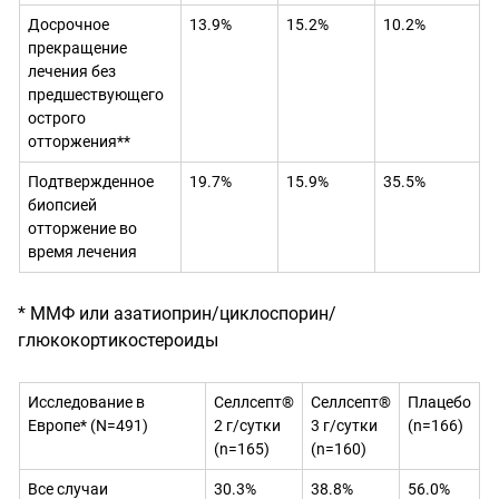
Досрочное
13.9%
15.2%
10.2%
прекращение
лечения без
предшествующего
острого
отторжения**
Подтвержденное
1
9.7%
15.9%
35.5%
биопсией
отторжение во
время лечения
* ММФ или азатиоприн/циклоспорин/
глюкокортикостероиды
Исследование в
Селлсепт®
Селлсепт®
Плацебо
Европе*
(N=491)
2 г/сутки
3 г/сутки
(
n
=166)
(
n
=165)
(
n
=160)
Все случаи
30.3%
38.8%
56.0%