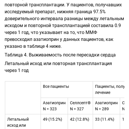
повторной трансплантации. У пациентов, получавших
исследуемый препарат, нижняя граница 97.5%
доверительного интервала разницы между летальным
исходом и повторной трансплантацией составила 0.9
через 1 год, что указывает на то, что ММФ
превосходил азатиоприн у данных пациентов, как
указано в таблице 4 ниже.
Таблица 4. Выживаемость после пересадки сердца
Летальный исход или повторная трансплантация
через 1 год
Все пациенты
Пациенты, получ
лечение
Азатиоприн
Селлсепт®
Азатиоприн
Сел
N = 323
N = 327
N = 289
N =
Летальный
49 (15.2%)
42 (12.8%)
33 (11.4%)
18 
исход или