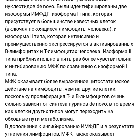
нуклеотидов
de
novo
. Были идентифицированы две
изоформы ИМФДГ: изоформа I типа, которая
присутствует в большинстве известных клеток
(включая покоящиеся лимфоциты человека), и
изоформа II типа, которая интенсивно и
преимущественно экспрессируется в активированных
В-лимфоцитах и Т-лимфоцитах человека. Изоформа II
типа приблизительно в пять раз более чувствительна
к ингибированию МФК по сравнению с изоформой I
типа.
МФК оказывает более выраженное цитостатическое
действие на лимфоциты, чем на другие клетки,
поскольку пролиферация Т- и В-лимфоцитов очень
сильно зависит от синтеза пуринов
de
novo
, в то время
как клетки других типов могут переходить на
обходные пути метаболизма.
В дополнение к ингибированию ИМФДГ и в результате
угнетения лимфоцитов, МФК также оказывает