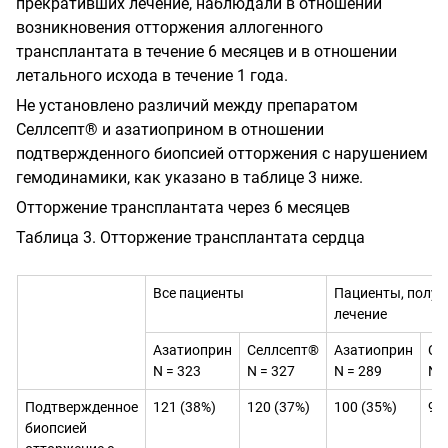
прекративших лечение, наблюдали в отношении
возникновения отторжения аллогенного
трансплантата в течение 6 месяцев и в отношении
летального исхода в течение 1 года.
Не установлено различий между препаратом
Селлсепт® и азатиоприном в отношении
подтвержденного биопсией отторжения с нарушением
гемодинамики, как указано в таблице 3 ниже.
Отторжение трансплантата через 6 месяцев
Таблица 3. Отторжение трансплантата сердца
Все пациенты
Пациенты, полу
лечение
Азатиоприн
Селлсепт®
Азатиоприн
Се
N = 323
N = 327
N = 289
N 
Подтвержденное
121 (38%)
120 (37%)
100 (35%)
92
биопсией