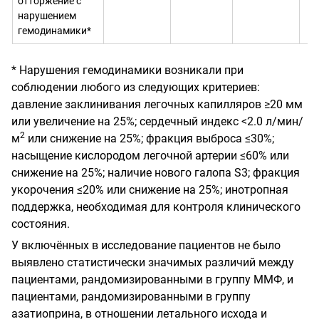
отторжение с
нарушением
гемодинамики*
* Нарушения гемодинамики возникали при
соблюдении любого из следующих критериев:
давление заклинивания легочных капилляров
≥
20 мм
или увеличение на 25%; сердечный индекс <2.0 л/мин/
2
м
или снижение на 25%; фракция выброса
≤
30%;
насыщение кислородом легочной артерии
≤
60% или
снижение на 25%; наличие нового галопа S3; фракция
укорочения
≤
20% или снижение на 25%; инотропная
поддержка, необходимая для контроля клинического
состояния.
У включённых в исследование пациентов не было
выявлено статистически значимых
различий между
пациентами, рандомизированными в группу ММФ, и
пациентами, рандомизированными в группу
азатиоприна, в отношении летального исхода и