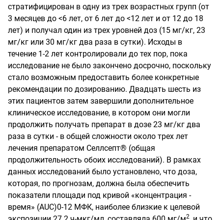
стратифицирован в одну из трех возрастных групп (от
3 месяцев до <6 лет, от 6 лет до <12 лет и от 12 до 18
лет) и получал один из трех уровней доз (15 мг/кг, 23
мг/кг или 30 мг/кг два раза в сутки). Исходы в
течение 1-2 лет контролировали до тех пор, пока
исследование не было закончено досрочно, поскольку
стало возможным предоставить более конкретные
рекомендации по дозированию. Двадцать шесть из
этих пациентов затем завершили дополнительное
клиническое исследование, в котором они могли
продолжить получать препарат в дозе 23 мг/кг два
раза в сутки - в общей сложности около трех лет
лечения препаратом Селлсепт® (общая
продолжительность обоих исследований). В рамках
данных исследований было установлено, что доза,
которая, по прогнозам, должна была обеспечить
показатели площади под кривой «концентрация -
время»
(AUC)0-12
МФК, наиболее близкие к целевой
2
экспозиции 27.2 ч-мкг/мл, составляла 600 мг/м
, и что