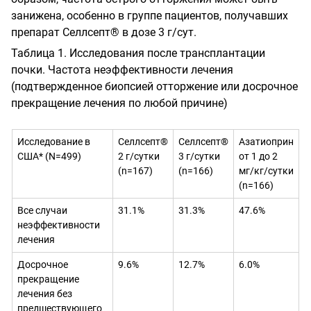
занижена, особенно в группе пациентов, получавших
препарат Селлсепт® в дозе 3 г/сут.
Таблица 1. Исследования после трансплантации
почки. Частота неэффективности лечения
(подтвержденное биопсией отторжение или досрочное
прекращение лечения по любой причине)
Исследование в
Селлсепт®
Селлсепт®
Азатиоприн
США*
(N=499)
2 г/сутки
3 г/сутки
от 1 до 2
(
n
=167)
(
n
=166)
мг/кг/сутки
(
n
=166)
Все случаи
31.1%
31.3%
47.6%
неэффективности
лечения
Досрочное
9.6%
12.7%
6.0%
прекращение
лечения без
предшествующего