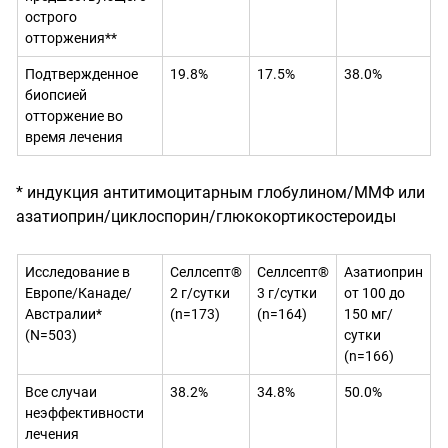
острого
отторжения**
Подтвержденное
19.8%
17.5%
38.0%
биопсией
отторжение во
время лечения
* индукция антитимоцитарным глобулином/ММФ или
азатиоприн/циклоспорин/глюкокортикостероиды
Исследование в
Селлсепт®
Селлсепт®
Азатиоприн
Европе/Канаде/
2 г/сутки
3 г/сутки
от 100 до
Австралии*
(
n
=173)
(
n
=164)
150 мг/
(N=503)
сутки
(
n
=166)
Все случаи
38.2%
34.8%
50.0%
неэффективности
лечения