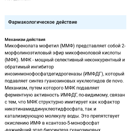
Фармакологическое действие
Механизм действия
Микофенолата
мофетил
(ММФ) представляет собой 2-
морфолиноэтиловый эфир
микофеноловой
кислоты
(МФК). МФК - мощный селективный неконкурентный и
обратимый ингибитор
инозинмонофосфатдегидрогеназы
(ИМФДГ), который
подавляет синтез
гуанозиновых
нуклеотидов
de
novo
.
Механизм, путем которого МФК подавляет
ферментную активность ИМФДГ, по-видимому, связан
с тем, что МФК структурно имитирует как кофактор
никотинамиддинуклеотидфосфата
, так и
катализирующую молекулу воды. Это препятствует
окислению ИМФ в ксантозо-5-монофосфат
-важнейший этап биосинтеза
гуанозиновых