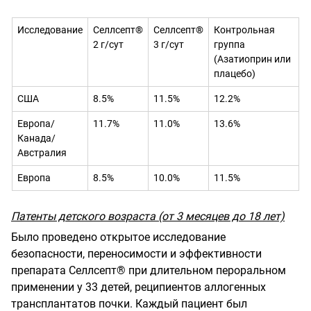
Исследование
Селлсепт®
Селлсепт®
Контрольная
2 г/сут
3 г/сут
группа
(
Азатиоприн
или
плацебо)
США
8.5%
11.5%
12.2%
Европа/
11.7%
11.0%
13
.
6%
Канада/
Австралия
Европа
8.5%
10.0%
11.5%
Патенты детского возраста (от 3 месяцев до 18 лет)
Было проведено открытое исследование
безопасности, переносимости и эффективности
препарата Селлсепт® при длительном пероральном
применении у 33 детей, реципиентов аллогенных
трансплантатов почки. Каждый пациент был