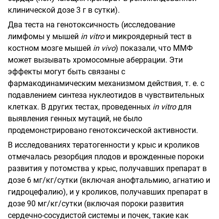
клинической дозе 3 г в сутки).
Два теста на генотоксичность (исследование
лимфомы у мышей
in vitro
и микроядерный тест в
костном мозге мышей
in vivo
) показали, что ММФ
может вызывать хромосомные аберрации. Эти
эффекты могут быть связаны с
фармакодинамическим механизмом действия, т. е. с
подавлением синтеза нуклеотидов в чувствительных
клетках. В других тестах, проведенных
in vitro
для
выявления генных мутаций, не было
продемонстрировано генотоксической активности.
В исследованиях тератогенности у крыс и кроликов
отмечалась резорбция плодов и врожденные пороки
развития у потомства у крыс, получавших препарат в
дозе 6 мг/кг/сутки (включая анофтальмию, агнатию и
гидроцефалию), и у кроликов, получавших препарат в
дозе 90 мг/кг/сутки (включая пороки развития
сердечно-сосудистой системы и
почек, такие как