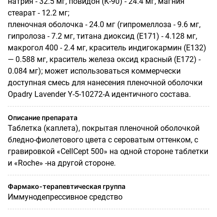
натрия - 32.5 мг,
повидон
(К-90) - 24.4 мг, магния
стеарат
- 12.2 мг;
пленочная оболочка
- 24.0 мг (
гипромеллоза
- 9.6 мг,
гипролоза
- 7.2 мг, титана диоксид (Е171) - 4.128 мг,
макрогол
400 - 2.4 мг, краситель индигокармин (Е132)
— 0.588 мг, краситель железа оксид красный (Е172) -
0.084 мг); может использоваться коммерчески
доступная смесь для нанесения пленочной оболочки
Opadry
Lavender
Y-5-10272-A идентичного состава.
Описание препарата
Таблетка (
каплета
), покрытая пленочной оболочкой
бледно-фиолетового цвета с сероватым оттенком, с
гравировкой «
CellCept
500» на одной стороне таблетки
и «Roche» -на другой стороне.
Фармако-терапевтическая группа
Иммунодепрессивное средство