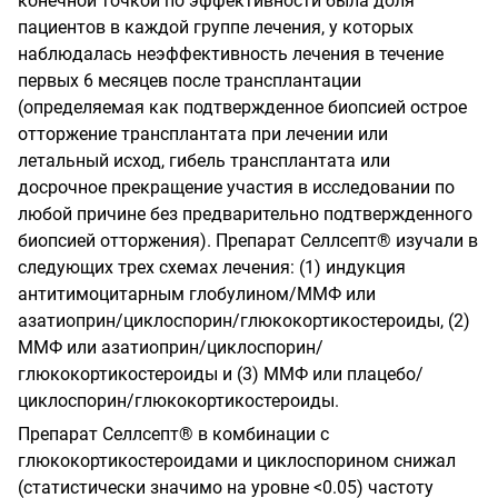
конечной точкой по эффективности была доля
пациентов в каждой группе лечения, у которых
наблюдалась неэффективность лечения в течение
первых 6 месяцев после трансплантации
(определяемая как подтвержденное биопсией острое
отторжение трансплантата при лечении или
летальный исход, гибель трансплантата или
досрочное прекращение участия в исследовании по
любой причине без предварительно подтвержденного
биопсией отторжения). Препарат Селлсепт® изучали в
следующих трех схемах лечения: (1) индукция
антитимоцитарным глобулином/ММФ или
азатиоприн/циклоспорин/глюкокортикостероиды, (2)
ММФ или азатиоприн/циклоспорин/
глюкокортикостероиды
и (3) ММФ или
плацебо/
циклоспорин/глюкокортикостероиды.
Препарат Селлсепт® в комбинации с
глюкокортикостероидами и циклоспорином снижал
(статистически значимо на уровне <0.05) частоту