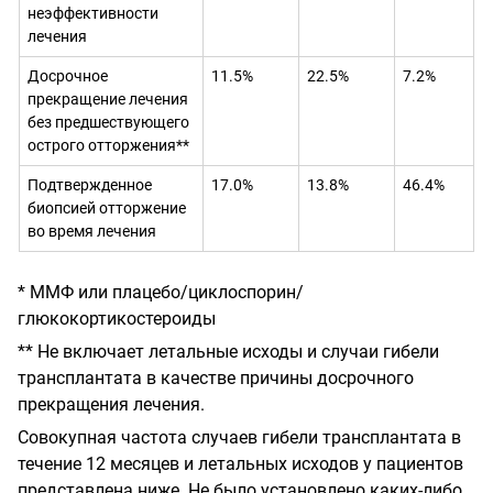
неэффективности
лечения
Досрочное
11.5%
22.5%
7.2%
прекращение лечения
без предшествующего
острого отторжения**
Подтвержденное
17.0%
13.8%
46.4%
биопсией отторжение
во время лечения
* ММФ или плацебо/циклоспорин/
глюкокортикостероиды
** Не включает летальные исходы и случаи гибели
трансплантата в качестве причины досрочного
прекращения лечения.
Совокупная частота случаев гибели трансплантата в
течение 12 месяцев и летальных исходов у пациентов
представлена ниже. Не было установлено каких-либо