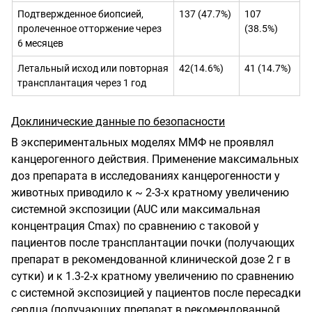
Подтвержденное
биопсией,
137 (47.7%)
107
пролеченное отторжение через
(38.5%)
6
месяцев
Летальный исход или повторная
42(14.6%)
41 (14.7%)
трансплантация через 1 год
Доклинические данные по безопасности
В экспериментальных моделях ММФ не проявлял
канцерогенного действия. Применение максимальных
доз препарата в исследованиях канцерогенности у
животных прив
одило к ~ 2-3-х кратному увеличению
системной экспозиции
(AUC
или максимальная
концентрация С
m
ах) по сравнению с таковой у
пациентов после трансплантации почки (получающих
препарат в рекомендованной клинической дозе 2 г в
сутки) и к 1.3-2-х кратному увел
ичению по сравнению
с системной экспозицией у пациентов после пересадки
сердца (получающих препарат в рекомендованной