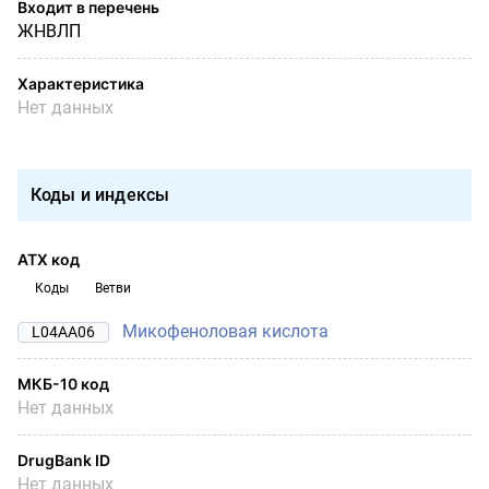
Входит в перечень
ЖНВЛП
Характеристика
Нет данных
Коды и индексы
АТХ код
Коды
Ветви
Микофеноловая кислота
L04AA06
МКБ-10 код
Нет данных
DrugBank ID
Нет данных