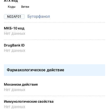
АТХ код
Коды
Ветви
Буторфанол
N02AF01
МКБ-10 код
Нет данных
DrugBank ID
Нет данных
Фармакологическое действие
Механизм действия
Нет данных
Иммунологические свойства
Нет данных