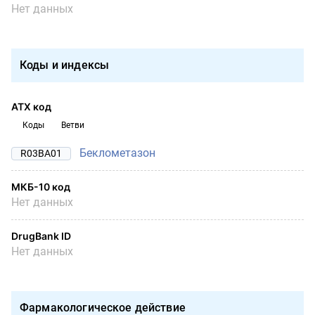
Нет данных
Коды и индексы
АТХ код
Коды
Ветви
Беклометазон
R03BA01
МКБ-10 код
Нет данных
DrugBank ID
Нет данных
Фармакологическое действие