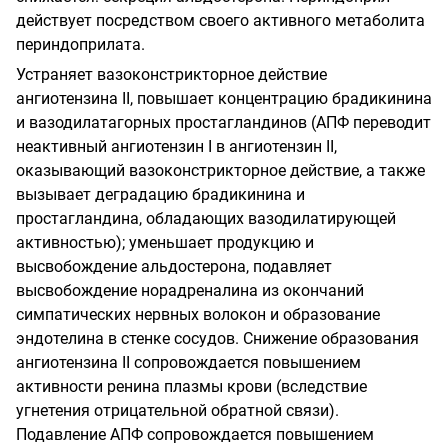
действует посредством своего активного метаболита
периндоприлата.
Устраняет вазоконстрикторное действие
ангиотензина II, повышает концентрацию брадикинина
и вазодилатагорных простагландинов (АПФ переводит
неактивный ангиотензин I в ангиотензин II,
оказывающий вазоконстрикторное действие, а также
вызывает деградацию брадикинина и
простагландина, обладающих вазодилатирующей
активностью); уменьшает продукцию и
высвобождение альдостерона, подавляет
высвобождение норадреналина из окончаний
симпатических нервных волокон и образование
эндотелина в стенке сосудов. Снижение образования
ангиотензина II сопровождается повышением
активности ренина плазмы крови (вследствие
угнетения отрицательной обратной связи).
Подавление АПФ сопровождается повышением