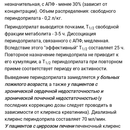
незначительная, с АПФ - менее 30% (зависит от
концентрации). Объем распределения: свободного
периндоприлата - 0,2 л/кг.
Периндоприлат выводится почками, Т
свободной
1/2
фракции метаболита - 3-5 ч. Диссоциация
периндоприлата, связанного с АПФ, медленная.
Вследствие этого "эффективный" Т
составляет 25 ч.
1/2
Повторное назначение периндоприла не приводит к
его кумуляции, а Т
периндоприлата при повторном
1/2
приеме соответствует периоду его активности.
Выведение периндоприлата замедляется
у больных
пожилого возраста
, а также
у пациентов с
хронической сердечной недостаточностью и
хронической почечной недостаточностью
(у
последних коррекцию дозы следует проводить в
зависимости от клиренса креатинина). Диализный
клиренс периндоприла составляет 70 мл/мин.
У пациентов с циррозом печени
печеночный клиренс