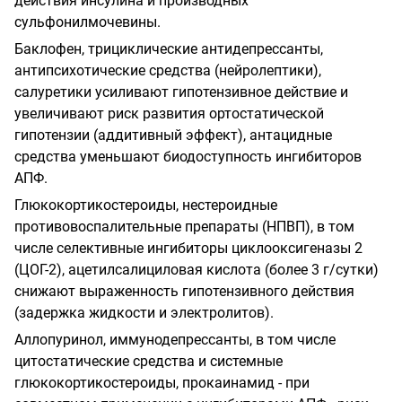
действия инсулина и производных
сульфонилмочевины.
Баклофен, трициклические антидепрессанты,
антипсихотические средства (нейролептики),
салуретики усиливают гипотензивное действие и
увеличивают риск развития ортостатической
гипотензии (аддитивный эффект), антацидные
средства уменьшают биодоступность ингибиторов
АПФ.
Глюкокортикостероиды, нестероидные
противовоспалительные препараты (НПВП), в том
числе селективные ингибиторы циклооксигеназы 2
(ЦОГ-2), ацетилсалициловая кислота (более 3 г/сутки)
снижают выраженность гипотензивного действия
(задержка жидкости и электролитов).
Аллопуринол, иммунодепрессанты, в том числе
цитостатические средства и системные
глюкокортикостероиды, прокаинамид - при