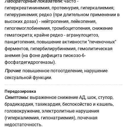
Лабораторные показатели:
часто -
гиперкреатининемия, протеинурия, гиперкалиемия;
гиперурикемия; редко (при длительном применении в
высоких дозах) - нейтропения, лейкопения,
гипогемоглобинемия, тромбоцитопения, снижение
гематокрита; крайне редко - агранулоцитоз,
панцитопения, повышение активности "печеночных"
ферментов, гипербилирубинемия, гемолитическая
анемия (на фоне дефицита пиокозо-6-
фосфатдегидрогеназы).
Прочие
: повышенное потоотделение, нарушение
сексуальной функции.
Передозировка
Симптомы
: выраженное снижение АД, шок, ступор,
брадикардия, тахикардия, беспокойство и кашель,
головокружение, электролитные нарушения
(гиперкалиемия, гипонатриемия), почечная
недостаточность.