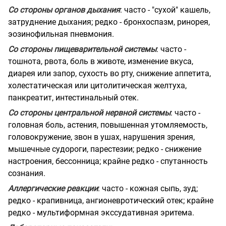
Со стороны органов дыхания
: часто - "сухой" кашель,
затруднение дыхания; редко - бронхоспазм, ринорея,
эозинофильная пневмония.
Со стороны пищеварительной системы
: часто -
тошнота, рвота, боль в животе, изменение вкуса,
диарея или запор, сухость во рту, снижение аппетита,
холестатическая или цитолитическая желтуха,
панкреатит, интестинальный отек.
Со стороны центральной нервной системы
: часто -
головная боль, астения, повышенная утомляемость,
головокружение, звон в ушах, нарушения зрения,
мышечные судороги, парестезии; редко - снижение
настроения, бессонница; крайне редко - спутанность
сознания.
Аллергические реакции
: часто - кожная сыпь, зуд;
редко - крапивница, ангионевротический отек; крайне
редко - мультиформная экссудативная эритема.