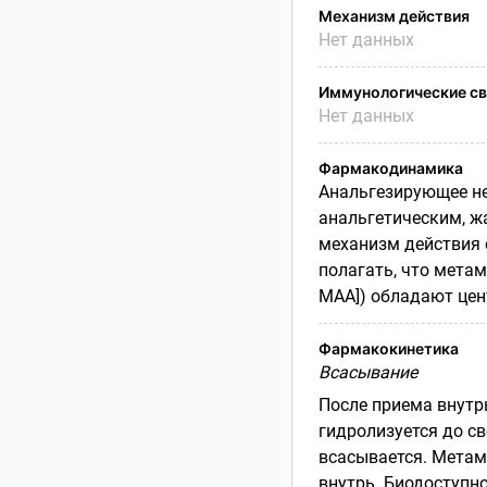
Механизм действия
Нет данных
Иммунологические св
Нет данных
Фармакодинамика
Анальгезирующее не
анальге­тическим, 
механизм действия 
полагать, что метам
МАА]) обладают це
Фармакокинетика
Всасывание
После приема внутр
гидроли­зуется до с
всасывается. Метам
внутрь. Биодоступно