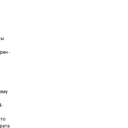
ты
рин -
изму
4-
что
рата