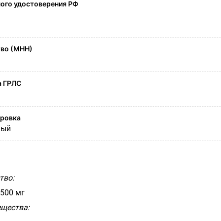
ого удостоверения РФ
во (МНН)
а ГРЛС
ировка
ный
тво:
 500 мг
щества: