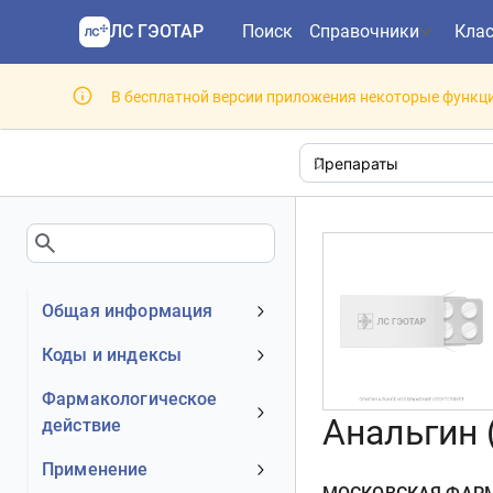
ЛС ГЭОТАР
Поиск
Справочники
Кла
В бесплатной версии приложения некоторые функци
Общая информация
Устаревшее наименование
Коды и индексы
Владелец
АТХ код
Фармакологическое
Номер регистрационного
Анальгин (
действие
МКБ-10 код
удостоверения РФ
DrugBank ID
Механизм действия
Применение
Действующее вещество