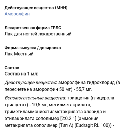
Действующее вещество (МНН)
Аморолфин
Лекарственная форма ГРЛС
Лак для ногтей лекарственный
Форма выпуска / дозировка
Лак Местный
Состав
Состав на 1 мл:
Действующее вещество
: аморолфина гидрохлорид (в
пересчете на аморолфин 50 мг) - 55,7 мг.
Вспомогательные вещества
: триацетин (глицерола
триацетат) - 10,5 мг,
метилметакрилата,
триметиламмониоэтилметакрилата хлорида и
этилакрилата сополимер [2:0.2:1] (аммония
метакрилата сополимер (Тип
A
) (
Eudragit
RL
100)) -