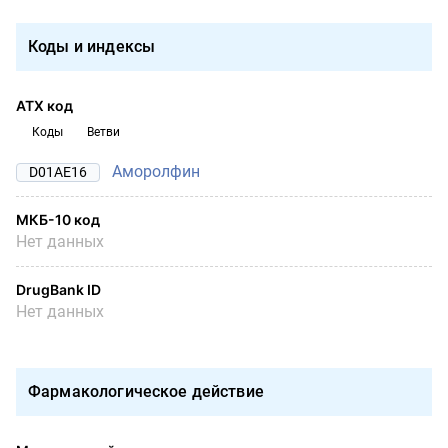
Коды и индексы
АТХ код
Коды
Ветви
Аморолфин
D01AE16
МКБ-10 код
Нет данных
DrugBank ID
Нет данных
Фармакологическое действие