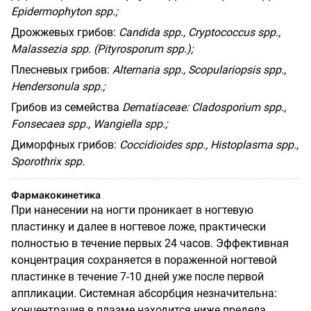
Epidermophyton
spp
.;
Дрожжевых грибов:
Candida
spp
.,
Cryptococcus
spp
.,
Malassezia
spp
.
(Pityrosporum spp.);
Плесневых
грибов
:
Alternaria spp., Scopulariopsis spp.,
Hendersonula spp.;
Грибов
из
семейства
Dematiaceae: Cladosporium spp.,
Fonsecaea spp., Wangiella spp.;
Диморфных
грибов
:
Coccidioides spp., Histoplasma spp.,
Sporothrix spp.
Фармакокинетика
При нанесении на ногти проникает в ногтевую
пластинку и далее в ногтевое ложе, практически
полностью в течение первых 24 часов. Эффективная
концентрация сохраняется в пораженной ногтевой
пластинке в течение 7-10 дней уже после первой
аппликации. Системная абсорбция незначительна:
концентрация в плазме находится ниже предела