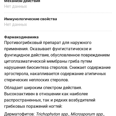
Механизм действия
Нет данных
Иммунологические свойства
Нет данных
Фармакодинамика
Противогрибковый препарат для наружного
применения. Оказывает фунгистатическое и
фунгицидное действие, обусловленное повреждением
цитоплазматической мембраны гриба путем
нарушения биосинтеза стеролов. Снижает содержание
эргостерола,
накапливается содержание атипичных
стерических неплоских стеролов.
Обладает широким спектром действия.
Высокоактивен в отношении как наиболее
распространенных, так и редких возбудителей
грибковых поражений ногтей:
Дерматофитов:
Trichophyton
spp
.,
Microsporum
spp
.,