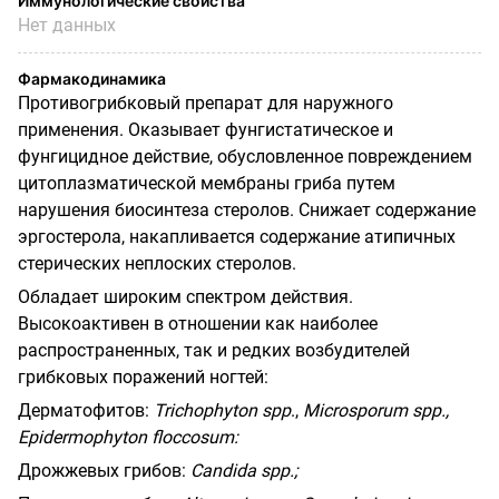
Иммунологические свойства
Нет данных
Фармакодинамика
Противогрибковый препарат для наружного
применения. Оказывает фунгистатическое и
фунгицидное действие, обусловленное повреждением
цитоплазматической мембраны гриба путем
нарушения биосинтеза стеролов. Снижает содержание
эргостерола, накапливается содержание атипичных
стерических неплоских стеролов.
Обладает широким спектром действия.
Высокоактивен в отношении как наиболее
распространенных, так и редких возбудителей
грибковых поражений ногтей:
Дерматофитов:
Trichophyton
spp
.,
Microsporum
spp
.,
Epidermophyton
floccosum
:
Дрожжевых грибов:
Candida
spp
.;