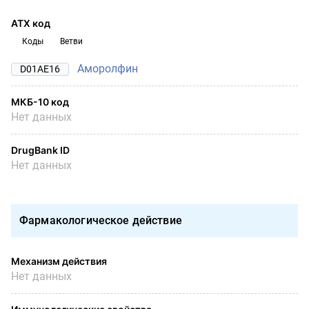
АТХ код
Коды
Ветви
Аморолфин
D01AE16
МКБ-10 код
Нет данных
DrugBank ID
Нет данных
Фармакологическое действие
Механизм действия
Нет данных