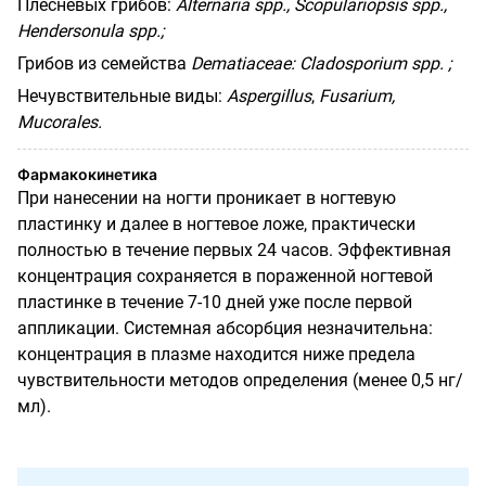
Плесневых грибов:
Alternaria
spp
.,
Scopulariopsis
spp
.,
Hendersonula
spp
.;
Грибов из семейства
Dematiaceae
:
Cladosporium
spp
. ;
Нечувствительные
виды
:
Aspergillus
,
Fusarium,
Mucorales.
Фармакокинетика
При нанесении на ногти проникает в ногтевую
пластинку и далее в ногтевое ложе, практически
полностью в течение первых 24 часов. Эффективная
концентрация сохраняется в пораженной ногтевой
пластинке в течение 7-10 дней уже после первой
аппликации. Системная абсорбция незначительна:
концентрация в плазме находится ниже предела
чувствительности методов определения (менее 0,5 нг/
мл).