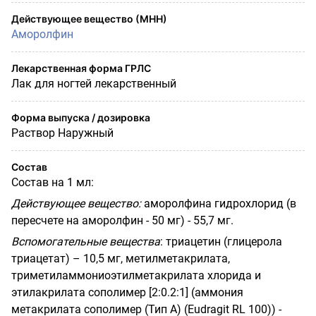
Действующее вещество (МНН)
Аморолфин
Лекарственная форма ГРЛС
Лак для ногтей лекарственный
Форма выпуска / дозировка
Раствор Наружный
Состав
Состав на 1 мл:
Действующее вещество:
аморолфина гидрохлорид (в
пересчете на аморолфин - 50 мг) - 55,7 мг.
Вспомогательные вещества
: триацетин (глицерола
триацетат) – 10,5 мг, метилметакрилата,
триметиламмониоэтилметакрилата хлорида и
этилакрилата сополимер [2:0.2:1] (аммония
метакрилата сополимер (Тип
A
) (
Eudragit
RL
100)) -