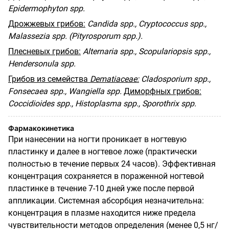
Epidermophyton spp.
Дрожжевых
грибов
:
Candida spp., Cryptococcus spp.,
Malassezia spp. (Pityrosporum spp.).
Плесневых
грибов
:
Alternaria spp., Scopulariopsis spp.,
Hendersonula spp.
Грибов
из
семейства
Dematiaceae:
Cladosporium spp.,
Fonsecaea spp., Wangiella spp.
Диморфных грибов:
Coccidioides
spp
.,
Histoplasma
spp
.,
Sporothrix
spp
.
Фармакокинетика
При нанесении на ногти проникает в ногтевую
пластинку и далее в ногтевое ложе (практически
полностью в течение первых
24
часов). Эффективная
концентрация сохраняется в пораженной ногтевой
пластинке в течение
7-10
дней уже после первой
аппликации. Системная абсорбция незначительна:
концентрация в плазме находится ниже предела
чувствительности методов определения (менее
0,5
нг/