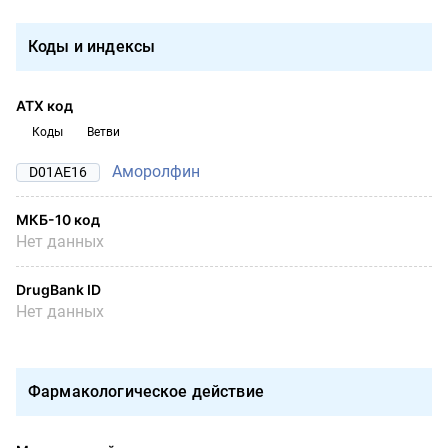
Коды и индексы
АТХ код
Коды
Ветви
Аморолфин
D01AE16
МКБ-10 код
Нет данных
DrugBank ID
Нет данных
Фармакологическое действие