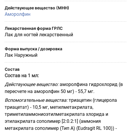
Действующее вещество (МНН)
Аморолфин
Лекарственная форма ГРЛС
Лак для ногтей лекарственный
Форма выпуска / дозировка
Лак Наружный
Состав
Состав на 1 мл:
Действующее вещество
:
аморолфина гидрохлорид (в
пересчете на аморолфин 50 мг) - 55,7 мг.
Вспомогательные вещества:
триацетин (глицерола
триацетат) - 10,5 мг, метилметакрилата,
триметиламмониоэтилметакрилата хлорида и
этилакрилата сополимер [2:0.2:1] (аммония
метакрилата сополимер (Тип
A
) (
Eudragit
RL
100)) -