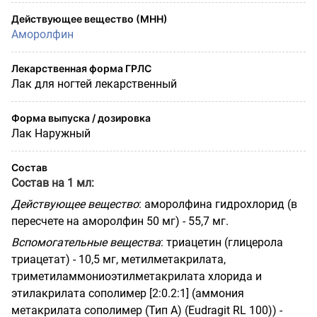
Действующее вещество (МНН)
Аморолфин
Лекарственная форма ГРЛС
Лак для ногтей лекарственный
Форма выпуска / дозировка
Лак Наружный
Состав
Состав на 1 мл:
Действующее вещество
: аморолфина гидрохлорид (в
пересчете на аморолфин 50 мг) - 55,7 мг.
Вспомогательные вещества
: триацетин (глицерола
триацетат) - 10,5 мг, метилметакрилата,
триметиламмониоэтилметакрилата хлорида и
этилакрилата сополимер [2:0.2:1] (аммония
метакрилата сополимер (Тип A) (Eudragit RL 100)) -