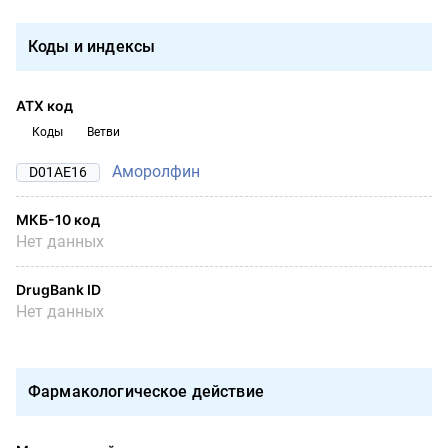
Коды и индексы
АТХ код
Коды
Ветви
Аморолфин
D01AE16
МКБ-10 код
Нет данных
DrugBank ID
Нет данных
Фармакологическое действие