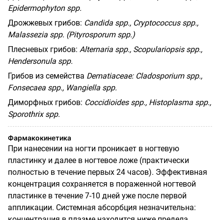
Epidermophyton spp.
Дрожжевых грибов:
Candida spp., Cryptococcus spp.,
Malassezia spp. (Pityrosporum spp.)
Плесневых грибов:
Alternaria spp., Scopulariopsis spp.,
Hendersonula spp.
Грибов из семейства
Dematiaceae
: Cladosporium spp.,
Fonsecaea spp., Wangiella spp.
Диморфных грибов:
Coccidioides spp., Histoplasma spp.,
Sporothrix spp.
Фармакокинетика
При нанесении на ногти проникает в ногтевую
пластинку и далее в ногтевое ложе (практически
полностью в течение первых 24 часов). Эффективная
концентрация сохраняется в пораженной ногтевой
пластинке в течение 7-10 дней уже после первой
аппликации. Системная абсорбция незначительна:
концентрация в плазме находится ниже предела