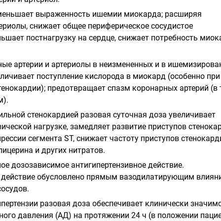
уменьшает выраженность ишемии миокарда; расширяя
ериолы, снижает общее периферическое сосудистое
ньшает постнагрузку на сердце, снижает потребность миок
ные артерии и артериолы в неизмененных и в ишемизиров
еличивает поступление кислорода в миокард (особенно при
енокардии); предотвращает спазм коронарных артерий (в т
).
бильной стенокардией разовая суточная доза увеличивает
зической нагрузке, замедляет развитие приступов стенока
рессии сегмента ST, снижает частоту приступов стенокард
лицерина и других нитратов.
ое дозозависимое антигипертензивное действие.
е действие обусловлено прямым вазодилатирующим влиян
осудов.
ипертензии разовая доза обеспечивает клинически значим
ного давления (АД) на протяжении 24 ч (в положении паци