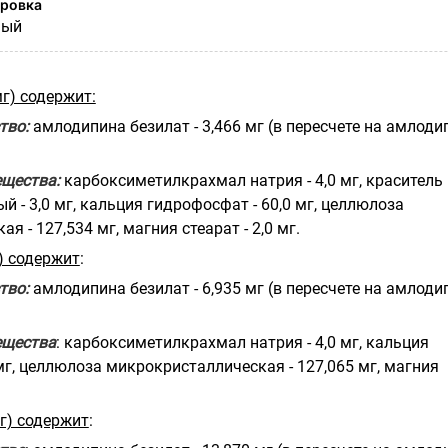
ировка
ный
мг) содержит:
тво:
амлодипина безилат - 3,466 мг (в пересчете на амлодип
ещества:
карбоксиметилкрахмал натрия - 4,0 мг, краситель
й - 3,0 мг, кальция гидрофосфат - 60,0 мг, целлюлоза
 - 127,534 мг, магния стеарат - 2,0 мг.
) содержит
:
тво:
амлодипина безилат - 6,935 мг (в пересчете на амлодип
ещества
: карбоксиметилкрахмал натрия - 4,0 мг, кальция
мг, целлюлоза микрокристаллическая - 127,065 мг, магния
г) содержит
: