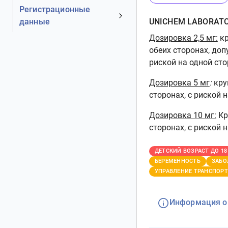
(МНН)
Иммунологические свойства
Показания
Регистрационные
Лекарственная форма ГРЛС
Фармакодинамика
данные
Противопоказания
UNICHEM LABORATOR
Форма выпуска / дозировка
Фармакокинетика
С осторожностью
Дозировка 2,5 мг:
кр
Номер регистрационного
Состав
Беременность и лактация
обеих сторонах, доп
удостоверения РФ
Описание препарата
риской на одной сто
Фертильность
Дата регистрации
Фармако-терапевтическая
Рекомендации по применению
Дата переоформления
Дозировка 5 мг
:
кру
группа
Инструкция по
Статус регистрации
сторонах, с риской 
Входит в перечень
использованию
Производитель
Характеристика
Дозировка 10 мг:
Кр
Побочные эффекты
Владелец
сторонах, с риской 
Передозировка
Представительство
Взаимодействия
Дата окончания действия
ДЕТСКИЙ ВОЗРАСТ ДО 18
Особые указания
БЕРЕМЕННОСТЬ
ЗАБО
Дата аннулирования
УПРАВЛЕНИЕ ТРАНСПОР
Влияние на способность
Дата обновления информации
управлять трансп. ср. и мех.
Информация о
Упаковка
Условия хранения