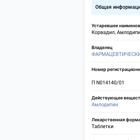
Условия транспортирования
Общая информац
Утилизация
Срок годности
Устаревшее наимено
Условия отпуска
Корвадил, Амлодип
Владелец
ФАРМАЦЕВТИЧЕСКИ
Номер регистрационн
П N014140/01
Действующее вещест
Амлодипин
Лекарственная форм
Таблетки