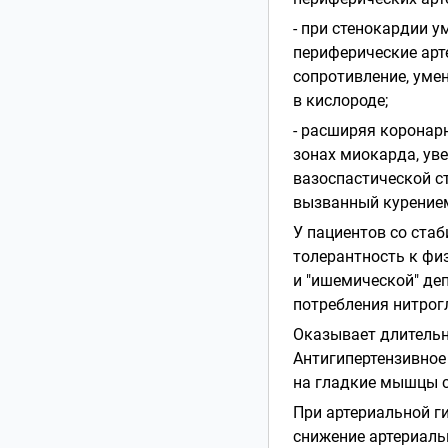
- при стенокардии 
периферические арт
сопротивление, уме
в кислороде;
- расширяя коронар
зонах миокарда, ув
вазоспастической ст
вызванный курением
У пациентов со ста
толерантность к фи
и "ишемической" деп
потребления нитрог
Оказывает длительн
Антигипертензивно
на гладкие мышцы с
При артериальной г
снижение артериаль