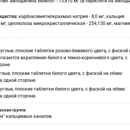
тво
: амлодипина безилат - 13,870 мг (в пересчете на амлод
ещества
: карбоксиметилкрахмал натрия - 8,0 мг, кальция
 мг, целлюлоза микрокристаллическая - 254,130 мг, магния
углые, плоские таблетки розово-бежевого цвета, с фаской 
ускаются вкрапления белого и темно-коричневого цвета, с
роне.
глые, плоские таблетки белого цвета, с фаской на обеих
на одной стороне.
углые, плоские таблетки белого цвета, с фаской на обеих
на одной стороне.
ская группа
х" кальциевых каналов