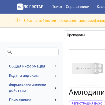
ЛС ГЭОТАР
Поиск
Справочники
Кла
В бесплатной версии приложения некоторые функци
Общая информация
Устаревшее наименование
Коды и индексы
Владелец
АТХ код
Фармакологическое
Номер регистрационного
Амлодипин
действие
МКБ-10 код
удостоверения РФ
DrugBank ID
Механизм действия
Применение
Действующее вещество
РЕГИСТРАЦИЯ ЕАЭС