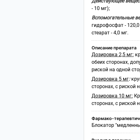
Действующее вещес
- 10 мг);
Вспомогательные в
гидрофосфат - 120,0
стеарат - 4,0 мг.
Описание препарата
Дозировка 2,5 мг:
кр
обеих сторонах, доп
риской на одной сто
Дозировка 5 мг
:
кру
сторонах, с риской 
Дозировка 10 мг:
Кр
сторонах, с риской 
Фармако-терапевтиче
Блокатор "медленны