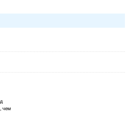
од
, чем