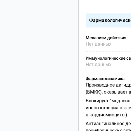
Фармакологическ
Механизм действия
Нет данных
Иммунологические св
Нет данных
Фармакодинамика
Производное дигидр
(БМКК), оказывает 
Блокирует "медленн
ионов кальция в кл
в кардиомиоциты).
Антиангинальное де
периферических арте