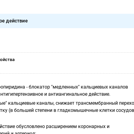
ое действие
ойства
опиридина - блокатор "медленных" кальциевых каналов
антигипертензивное и антиангинальное действие.
ые" кальциевые каналы, снижает трансмембранный перех
етку (в большей степени в гладкомышечные клетки сосудов
йствие обусловлено расширением коронарных и
рий и артериол: