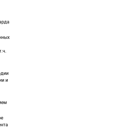
арда
анных
.ч.
рдии
ии и
ием
ое
ента