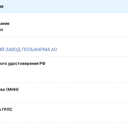
ия
вание
ин
Й ЗАВОД ПОЛЬФАРМА АО
ого удостоверения РФ
во (МНН)
а ГРЛС