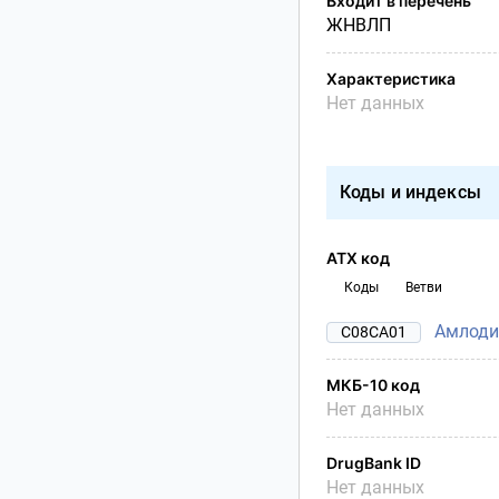
Входит в перечень
ЖНВЛП
Характеристика
Нет данных
Коды и индексы
АТХ код
Коды
Ветви
Амлоди
C08CA01
МКБ-10 код
Нет данных
DrugBank ID
Нет данных