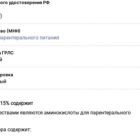
ого удостоверения РФ
)
во (МНН)
арентерального питания
а ГРЛС
й
ировка
ный
 15% содержит
ствами являются аминокислоты для парентерального
ра содержит: