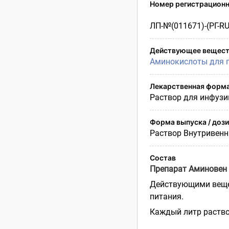
Условия транспортирования
Номер регистрационн
Утилизация
ЛП-№(011671)-(РГ-RU
Срок годности
Условия отпуска
Действующее вещест
Аминокислоты для п
Лекарственная форм
Раствор для инфузи
Форма выпуска / доз
Раствор Внутривен
Состав
Препарат Аминовен
Действующими веще
питания.
Каждый литр раство