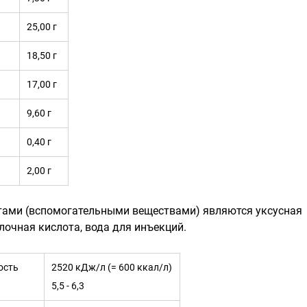
25,00 г
18,50 г
17,00 г
9,60 г
0,40 г
2,00 г
тами (вспомогательными веществами) являются уксусная
лочная кислота, вода для инъекций.
ость
2520 кДж/л (= 600 ккал/л)
5,5 - 6,3