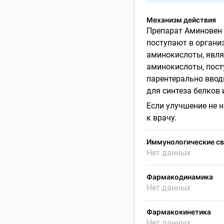
Механизм действия
Препарат Аминовен 
поступают в органи
аминокислоты, явля
аминокислоты, пост
парентерально вводи
для синтеза белков 
Если улучшение не 
к врачу.
Иммунологические св
Нет данных
Фармакодинамика
Нет данных
Фармакокинетика
Нет данных