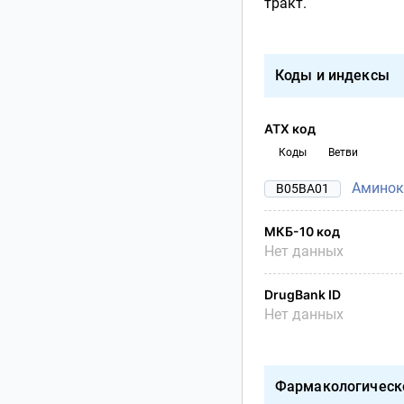
тракт.
Коды и индексы
АТХ код
Коды
Ветви
Аминок
B05BA01
МКБ-10 код
Нет данных
DrugBank ID
Нет данных
Фармакологическ