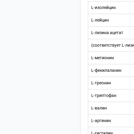
L-изолейцин
L-лейцин
L-лизина ацетат
(соответствует L-лиз
L-метионин
L-фенилаланин
L-треонин
L-триптофан
L-валин
L-аргинин
L-гистидин