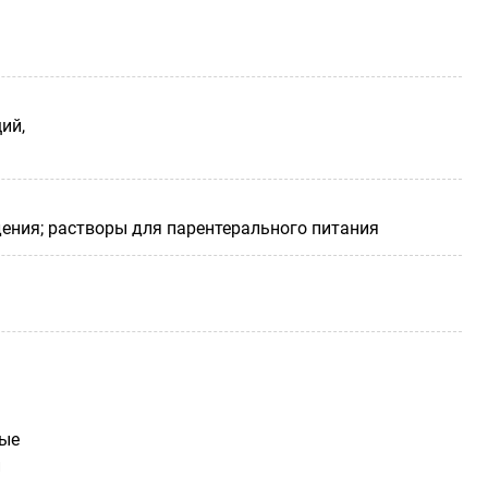
ий,
ения; растворы для парентерального питания
рые
й