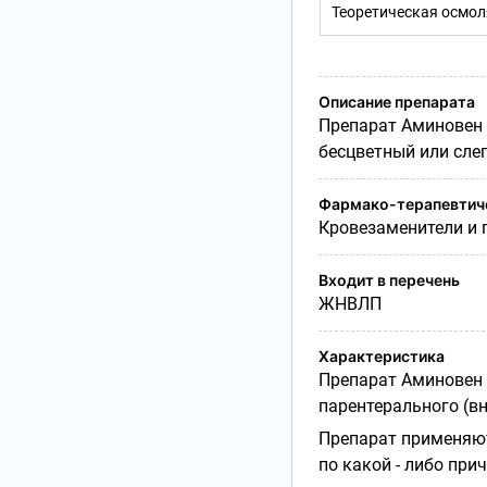
Теоретическая осмо
Описание препарата
Препарат Аминовен 
бесцветный или сле
Фармако-терапевтиче
Кровезаменители и 
Входит в перечень
ЖНВЛП
Характеристика
Препарат Аминовен 
парентерального (вн
Препарат применяют
по какой - либо при