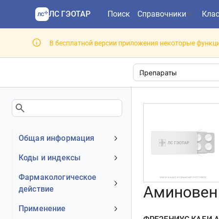
ЛС ГЭОТАР
Поиск
Справочники
Кла
В бесплатной версии приложения некоторые функци
Общая информация
Устаревшее наименование
Коды и индексы
Владелец
АТХ код
Фармакологическое
Номер регистрационного
Аминовен 
действие
МКБ-10 код
удостоверения РФ
DrugBank ID
Механизм действия
Применение
Действующее вещество