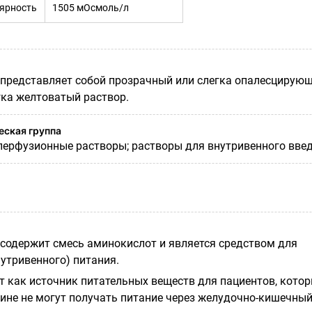
лярность
1505 мОсмоль/л
представляет собой прозрачный или слегка опалесцирующ
гка желтоватый раствор.
ская группа
перфузионные растворы; растворы для внутривенного введ
содержит смесь аминокислот и является средством для
утривенного) питания.
 как источник питательных веществ для пациентов, кото
чине не могут получать питание через желудочно-кишечны