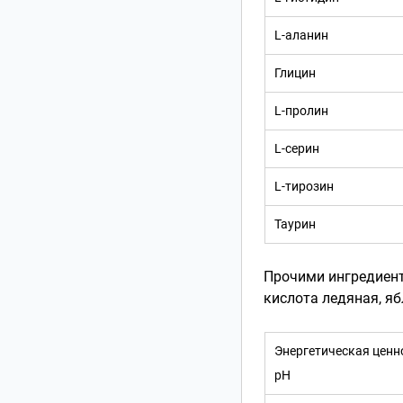
L-аланин
Глицин
L-пролин
L-серин
L-тирозин
Таурин
Прочими ингредиен
кислота ледяная, яб
Энергетическая ценн
рН