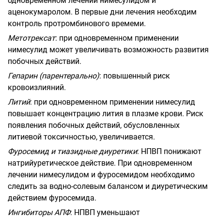
одновременном лечении нимесулидом и
аценокумаролом. В первые дни лечения необходим
контроль протромбинового времеми.
Метотрексат
:
при одновременном применении
нимесулид может увеличивать возможность развития
побочных действий.
Гепарин (парентерально)
:
повышенный риск
кровоизлияний.
Литий
:
при одновременном применении нимесулид
повышает концентрацию лития в плазме крови. Риск
появления побочных действий, обусловленных
литиевой токсичностью, увеличивается.
Фуросемид и тиазидные диуретики
:
НПВП понижают
натрийуретическое действие. При одновременном
лечении нимесулидом и фуросемидом необходимо
следить за водно-солевым балансом и диуретическим
действием фуросемида.
Ингибиторы АПФ
:
НПВП уменьшают