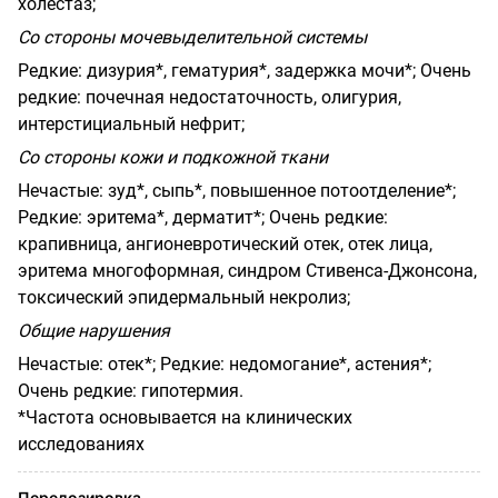
холестаз;
Со стороны мочевыделительной системы
Редкие:
дизурия*, гематурия*, задержка мочи*;
Очень
редкие:
почечная недостаточность, олигурия,
интерстициальный нефрит;
Со стороны кожи и подкожной ткани
Нечастые:
зуд*, сыпь*, повышенное потоотделение*;
Редкие:
эритема*, дерматит*;
Очень редкие:
крапивница, ангионевротический отек, отек лица,
эритема многоформная, синдром Стивенса-Джонсона,
токсический эпидермальный некролиз;
Общие нарушения
Нечастые:
отек*;
Редкие:
недомогание*, астения*;
Очень редкие: гипотермия.
*Частота основывается на клинических
исследованиях
Передозировка