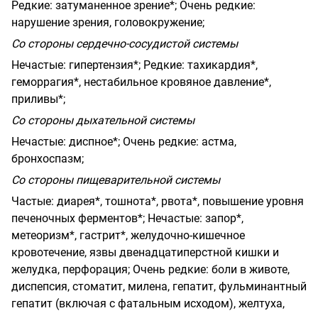
Редкие
: затуманенное зрение*;
Очень редкие:
нарушение зрения, головокружение;
Со стороны сердечно-сосудистой системы
Нечастые:
гипертензия*;
Редкие:
тахикардия*,
геморрагия*, нестабильное кровяное давление*,
приливы*;
Со стороны дыхательной системы
Нечастые:
диспное*;
Очень редкие:
астма,
бронхоспазм;
Со стороны пищеварительной системы
Частые:
диарея*, тошнота*, рвота*, повышение уровня
печеночных ферментов*;
Нечастые:
запор*,
метеоризм*, гастрит*, желудочно-кишечное
кровотечение, язвы двенадцатиперстной кишки и
желудка, перфорация;
Очень редкие:
боли в животе,
диспепсия, стоматит, милена, гепатит, фульминантный
гепатит (включая с фатальным исходом), желтуха,