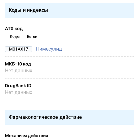
Коды и индексы
АТХ код
Коды
Ветви
Нимесулид
M01AX17
МКБ-10 код
Нет данных
DrugBank ID
Нет данных
Фармакологическое действие
Механизм действия