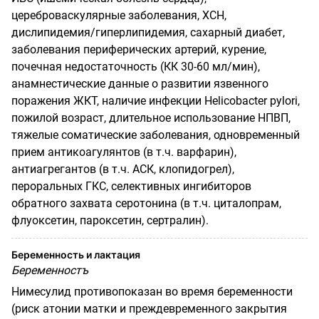
цереброваскулярные заболевания, ХСН,
дислипидемия/гиперлипидемия, сахарный диабет,
заболевания периферических
артерий, курение,
почечная недостаточность (КК 30-60 мл/мин),
анамнестические данные о развитии язвенного
поражения ЖКТ, наличие инфекции
Helicobacter
pylori
,
пожилой возраст, длительное использование НПВП,
тяжелые соматические заболевания, одновременный
прием антикоагулянтов (в т.ч. варфарин),
антиагрегантов (в т.ч. АСК, клопидогрел),
пероральных ГКС, селективных ингибиторов
обратного захвата серотонина (в т.ч. циталопрам,
флуоксетин, пароксетин, сертралин).
Беременность и лактация
Беременностъ
Нимесулид противопоказан во время беременности
(риск атонии матки и преждевременного закрытия