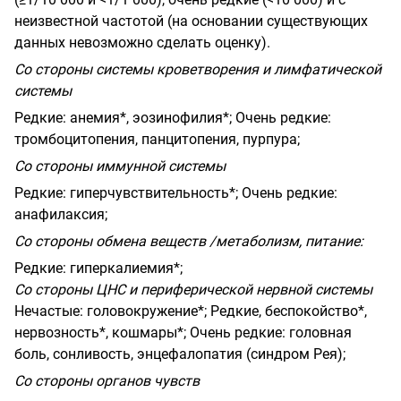
неизвестной частотой (на основании существующих
данных невозможно сделать оценку).
Со стороны системы кроветворения и лимфатической
системы
Редкие: анемия
*,
эозинофилия*;
Очень редкие
:
тромбоцитопения, панцитопения, пурпура;
Со
стороны
иммунной
системы
Редкие:
гиперчувствительность*;
Очень редкие
:
анафилаксия;
Со стороны обмена веществ /метаболизм, питание:
Редкие
: гиперкалиемия
*;
Со стороны
ЦHC
и периферической нервной системы
Нечастые
: головокружение*;
Редкие,
беспокойство*,
нервозность*, кошмары*;
Очень редкие:
головная
боль, сонливость, энцефалопатия (синдром Рея);
Со стороны органов чувств