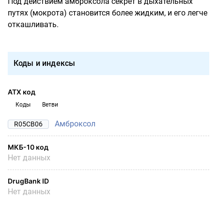
Под действием амброксола секрет в дыхательных
путях (мокрота) становится более жидким, и его легче
откашливать.
Коды и индексы
АТХ код
Коды
Ветви
Амброксол
R05CB06
МКБ-10 код
Нет данных
DrugBank ID
Нет данных