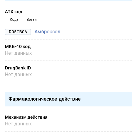
АТХ код
Коды
Ветви
Амброксол
R05CB06
МКБ-10 код
Нет данных
DrugBank ID
Нет данных
Фармакологическое действие
Механизм действия
Нет данных