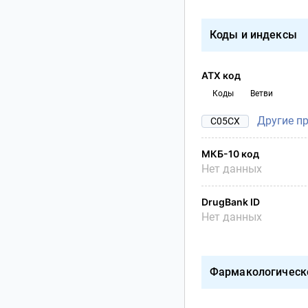
Коды и индексы
АТХ код
Коды
Ветви
Другие п
C05CX
МКБ-10 код
Нет данных
DrugBank ID
Нет данных
Фармакологическ