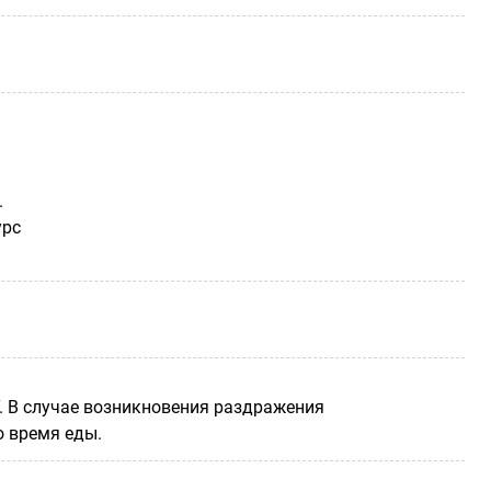
.
урс
. В случае возникновения раздражения
о время еды.