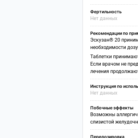
Фертильность
Нет данных
Рекомендации по пр
Эскузан® 20 приним
необходимости дозу 
Таблетки принимают
Если врачом не пред
лечения продолжают
Инструкция по испол
Нет данных
Побочные эффекты
Возможны аллергиче
слизистой желудочн
Передозировка