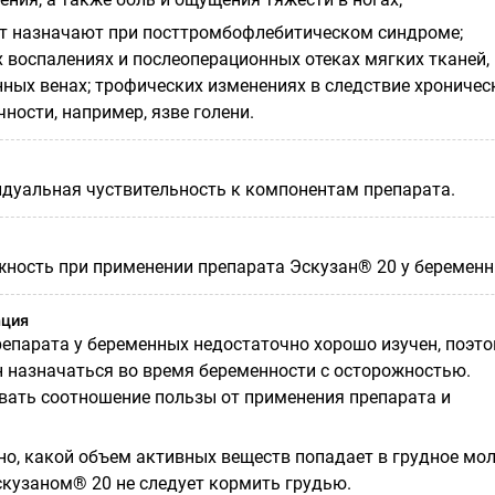
ат назначают при посттромбофлебитическом синдроме;
 воспалениях и послеоперационных отеках мягких тканей,
ных венах; трофических изменениях в следствие хроничес
ности, например, язве голени.
уальная чуствительность к компонентам препарата.
ность при применении препарата Эскузан® 20 у беремен
ация
епарата у беременных недостаточно хорошо изучен, поэт
 назначаться во время беременности с осторожностью.
ать соотношение пользы от применения препарата и
но, какой объем активных веществ попадает в грудное мол
скузаном® 20 не следует кормить грудью.