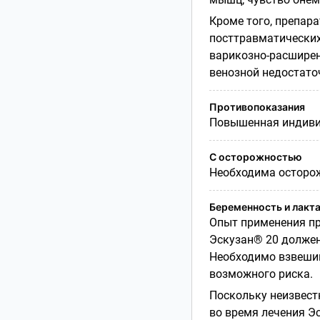
Кроме того, препар
посттравматических
варикозно-расширен
венозной недостаточ
Противопоказания
Повышенная индивид
С осторожностью
Необходима осторож
Беременность и лакт
Опыт применения пр
Эскузан® 20 должен
Необходимо взвешив
возможного риска.
Поскольку неизвест
во время лечения Э