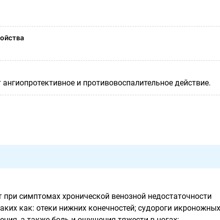
ойства
 ангиопротективное и противовоспалительное действие.
 при симптомах хронической венозной недостаточности
таких как: отеки нижних конечностей; судороги икроножны
ния, а также боль и ощущения тяжести в ногах;