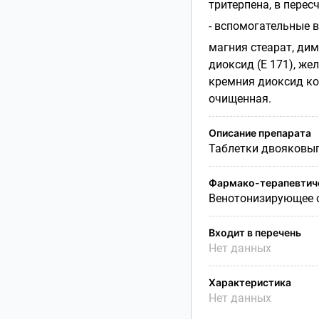
тритерпена, в перес
- вспомогательные 
магния стеарат, дим
диоксид (Е 171), же
кремния диоксид ко
очищенная.
Описание препарата
Таблетки двояковып
Фармако-терапевтиче
Венотонизирующее с
Входит в перечень
Нет данных
Характеристика
Нет данных