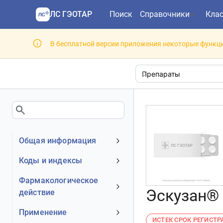
ЛС ГЭОТАР
Поиск
Справочники
Кла
В бесплатной версии приложения некоторые функци
Общая информация
Устаревшее наименование
Коды и индексы
Владелец
АТХ код
Фармакологическое
Номер регистрационного
Эскузан® 
действие
МКБ-10 код
удостоверения РФ
DrugBank ID
Механизм действия
Применение
Действующее вещество
ИСТЕК СРОК РЕГИСТ