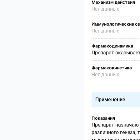
Механизм действия
Нет данных
Иммунологические св
Нет данных
Фармакодинамика
Препарат оказывает
Фармакокинетика
Нет данных
Применение
Показания
Препарат назначают
различного генеза, 
мышц; чувство онеме