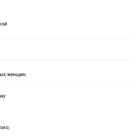
кой
ных женщин.
ому
око,