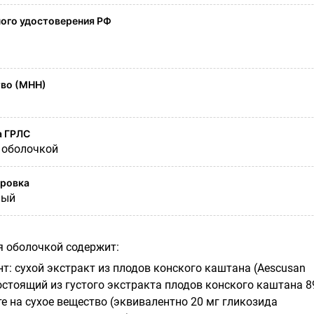
ого удостоверения РФ
во (МНН)
а ГРЛС
 оболочкой
ировка
ный
я оболочкой содержит:
т: сухой экстракт из плодов конского каштана (Aescusan
состоящий из густого экстракта плодов конского каштана 89
ете на сухое вещество (эквивалентно 20 мг гликозида