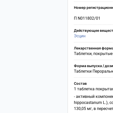
Условия транспортирования
Номер регистрационн
Утилизация
Срок годности
П N011802/01
Условия отпуска
Действующее вещест
Эсцин
Лекарственная форм
Таблетки, покрытые
Форма выпуска / доз
Таблетки Перораль
Состав
1 таблетка покрыта
- активный компонен
hippocastanum L.), 
130,05 мг, в пересч