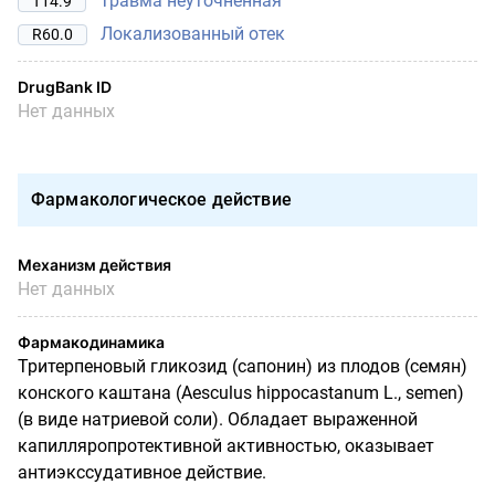
Травма неуточненная
T14.9
Локализованный отек
R60.0
DrugBank ID
Нет данных
Фармакологическое действие
Механизм действия
Нет данных
Фармакодинамика
Тритерпеновый гликозид (сапонин) из плодов (семян)
конского каштана (Aesculus hippocastanum L., semen)
(в виде натриевой соли). Обладает выраженной
капилляропротективной активностью, оказывает
антиэкссудативное действие.