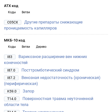
АТХ код
Коды
Ветви
Другие препараты снижающие
C05CX
проницаемость капилляров
МКБ-10 код
Коды
Ветви
Дерево
Варикозное расширение вен нижних
I83
конечностей
Посттромботический синдром
I87.0
Венозная недостаточность (хроническая)
I87.2
(периферическая)
Запор
K59.0
Поверхностная травма неуточненной
T14.0
области тела