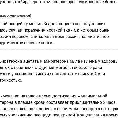
лучавших абиратерон, отмечалось прогрессирование болев
ных осложнений
ппой плацебо у меньшей доли пациентов, получавших
лись случаи поражения костной ткани, к которым были
еский перелом, спинальная компрессия, паллиативное
рургическое лечение кости.
иратерона ацетата и абиратерона была изучена у здоров
льных с поздними стадиями метастатического рака
зы и у неонкологических пациентов, с почечной или
точностью.
рименении натощак время достижения максимальной
терона в плазме крови составляет приблизительно 2 часа.
рона с пищей, по сравнению с приемом препарата натощак
ному увеличению площади под кривой "концентрация-время