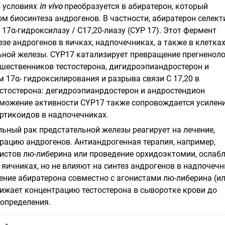
в условиях
in
vivo
преобразуется в абиратерон, который
м биосинтеза андрогенов. В частности, абиратерон селект
17α-гидроксилазу / С17,20-лиазу (СУР 17). Этот фермент
езе андрогенов в яичках, надпочечниках, а также в клетка
ьной железы. CYP17 катализирует превращение прегненоло
дшественников тестостерона, дигидроэпиандростерон и
 17α- гидроксилирования и разрыва связи С 17,20 в
стостерона: дегидроэпианрдостерон и андростендион
рможение активности CYP17 также сопровождается усилен
ртикоидов в надпочечниках.
льный рак предстательной железы реагирует на лечение,
ацию андрогенов. Антиандрогенная терапия, например,
истов лю-либерина или проведение орхидоэктомии, ослаб
 яичниках, но не влияют на синтез андрогенов в надпочеч
нение абиратерона совместно с агонистами лю-либерина (и
ижает концентрацию тестостерона в сыворотке крови до
 определения.