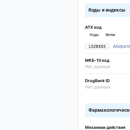
Коды и индексы
АТХ код
Коды
Ветви
Абират
L02BX03
МКБ-10 код
Нет данных
DrugBank ID
Нет данных
Фармакологическ
Механизм действия