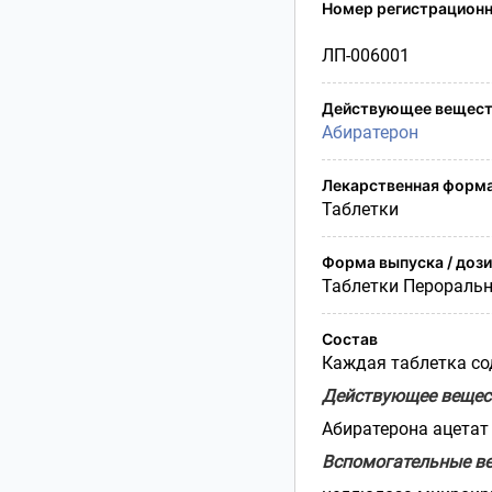
Условия транспортирования
Номер регистрационн
Утилизация
ЛП-006001
Срок годности
Условия отпуска
Действующее вещест
Абиратерон
Лекарственная форм
Таблетки
Форма выпуска / доз
Таблетки Перораль
Состав
Каждая таблетка со
Действующее вещес
Абиратерона ацетат -
Вспомогательные в