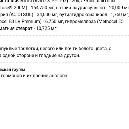
таллическая (Avicel® PH 102) - 204,775 мг, лактозы
ose® 200М) - 164,750 мг, натрия лаурилсульфат - 20,000 мг
я (AC-DI-SOL) - 34,000 мг, бутилгидроксианизол - 1,750 мг
cel ЕЗ LV Premium) - 6,750 мг, гипромеллоза (Methocel Е5
 магния стеарат - 10,725 мг.
уклые таблетки, белого или почти белого цвета, с
а одной стороне и гладкие на другой.
ская группа
 гормонов и их прочие аналоги