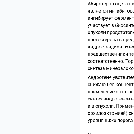
Абиратерон ацетат 
является ингибиторо
ингибирует фермент 
участвует в биосинт
опухоли предстател
прогестерона в пре
андростендион путем
предшественники те
соответственно. То
синтеза минералоко
Андроген-чувствите
снижающее концентр
применение антагон
синтез андрогенов в
и в опухоли. Приме
орхидоэктомией) сн
уровня ниже порога