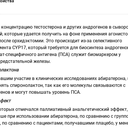
ойства
 концентрацию тестостерона и других андрогенов в сывор
й, которые удается получить на фоне применения агонисто
после орхидэктомии. Это происходит из-за селективного
ента CYP17, который требуется для биосинтеза андрогено
ат-специфичного антигена (ПСА) служит биомаркером у
предстательной железы.
олактона
вшим участие в клинических исследованиях абиратерона, 
ять спиронолактон, так как его молекулы связываются с
енов и могут повышать уровень ПСА.
ффект
которых отмечался паллиативный анальгетический эффект,
ше при использовании абиратерона, по сравнению с групп
о, по сравнению с пациентами, получавшими плацебо, у ме