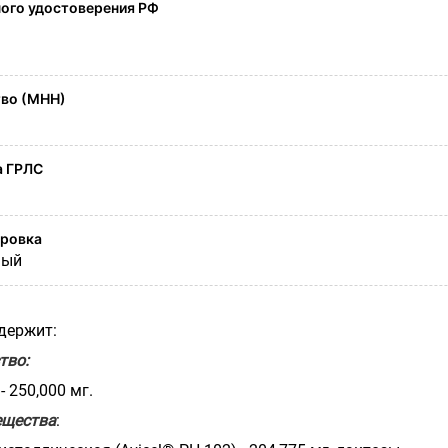
ого удостоверения РФ
во (МНН)
а ГРЛС
ировка
ный
держит:
тво:
 250,000 мг.
ещества
: