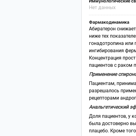
Иммунологические св
Нет данных
Фармакодинамика
Абиратерон снижает
ниже тех показателе
гонадотропина или 
ингибирования ферм
Концентрация прост
пациентов с раком 
Применение спирон
Пациентам, принима
разрешалось примен
рецепторами андрог
Анальгетический э
Доля пациентов, у 
была достоверно вы
плацебо. Кроме тог