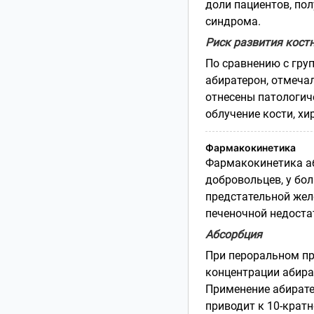
доли пациентов, по
синдрома.
Риск развития кост
По сравнению с гру
абиратерон, отмеча
отнесены патологич
облучение кости, хи
Фармакокинетика
Фармакокинетика аб
добровольцев, у бо
предстательной желе
печеночной недоста
Абсорбция
При пероральном п
концентрации абира
Применение абирате
приводит к 10-крат