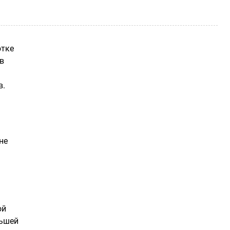
отке
в
в.
не
ой
ньшей