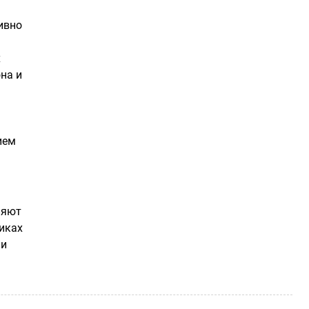
ивно
х
на и
ием
ляют
никах
ли