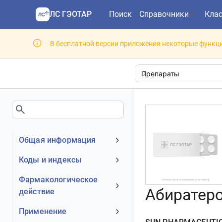
ЛС ГЭОТАР
Поиск
Справочники
Кла
В бесплатной версии приложения некоторые функци
Общая информация
Устаревшее наименование
Коды и индексы
Владелец
АТХ код
Фармакологическое
Номер регистрационного
Абиратеро
действие
МКБ-10 код
удостоверения РФ
DrugBank ID
Механизм действия
Применение
Действующее вещество