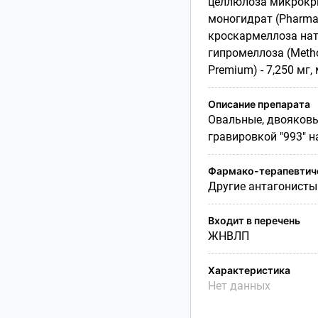
целлюлоза микрокрис
моногидрат (Pharmat
кроскармеллоза натри
гипромеллоза (Metho
Premium) - 7,250 мг,
Описание препарата
Овальные, двояковып
гравировкой "993" н
Фармако-терапевтиче
Другие антагонисты
Входит в перечень
ЖНВЛП
Характеристика
Нет данных