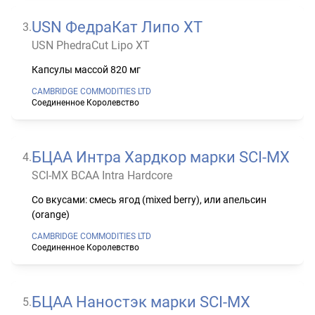
USN ФедраКат Липо ХТ
3
.
USN PhedraCut Lipo XT
Капсулы массой 820 мг
CAMBRIDGE COMMODITIES LTD
Соединенное Королевство
БЦАА Интра Хардкор марки SCI-MX
4
.
SCI-MX BCAA Intra Hardcore
Со вкусами: смесь ягод (mixed berry), или апельсин
(orange)
CAMBRIDGE COMMODITIES LTD
Соединенное Королевство
БЦАА Наностэк марки SCI-MX
5
.