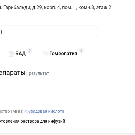
. Гарибальди, д.29, корп. 4, пом. 1, комн.8, этаж 2
0
0
БАД
Гомеопатия
епараты
1 результат
ство (МНН):
Фузидовая кислота
отовления раствора для инфузий