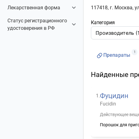
Лекарственная форма
117418, г. Москва, ул
Порошок
1
Статус регистрационного
Категория
удостоверения в РФ
Аннулирован
1
1
Препараты
Найденные пр
Фуцидин
1
.
Fucidin
Действующее веще
Порошок для приг