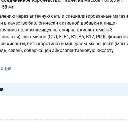
Соединенное Королевство, Таблетки массой 1093,5 мг,
,58 мг
елению через аптечную сеть и специализированные магази
и в качестве биологически активной добавки к пище -
точника полиненасыщенных жирных кислот омега-3
ислоты), витаминов (С, Д, Е, В1, В2, В6, В12, РР, К, фолиево
ой кислоты, бета-каротина) и минеральных веществ (магни
медь, селен), содержащей эйкозапентаеновую кислоту.
мация
ия