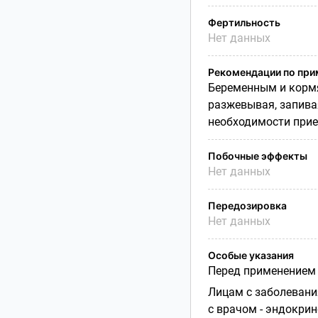
Фертильность
Нет данных
Рекомендации по пр
Беременным и кормя
разжевывая, запива
необходимости прие
Побочные эффекты
Нет данных
Передозировка
Нет данных
Особые указания
Перед применением 
Лицам с заболеван
с врачом - эндокри