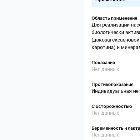
Область применения
Для реализации нас
биологически актив
(докозагексаеновой к
каротина) и минерал
Показания
Нет данных
Противопоказания
Индивидуальная не
С осторожностью
Нет данных
Беременность и лакт
Нет данных