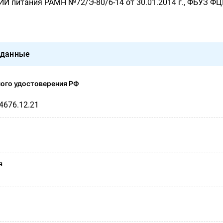
И питания РАМН №72/Э-80/б-14 от 30.01.2014 г., ФБУЗ Ф
 данные
ого удостоверения РФ
04676.12.21
я