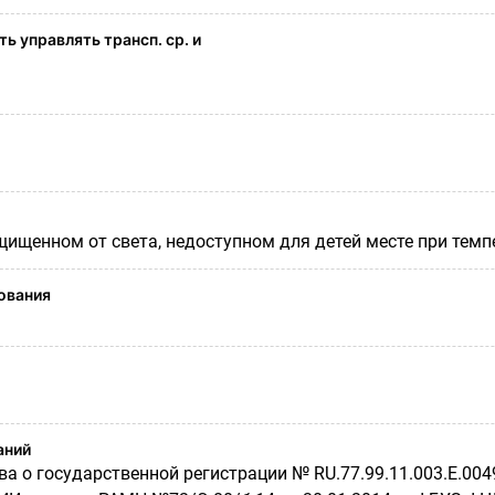
ь управлять трансп. ср. и
щищенном от света, недоступном для детей месте при темп
ования
аний
а о государственной регистрации № RU.77.99.11.003.Е.00493