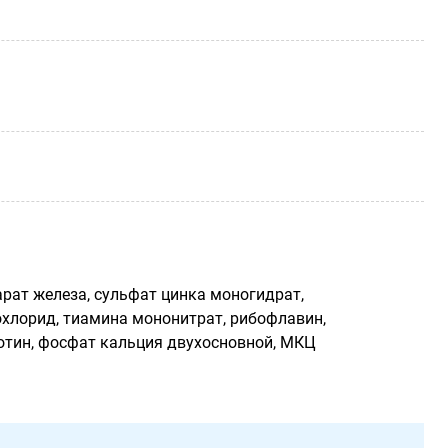
арат железа, сульфат цинка моногидрат,
охлорид, тиамина мононитрат, рибофлавин,
иотин, фосфат кальция двухосновной, МКЦ