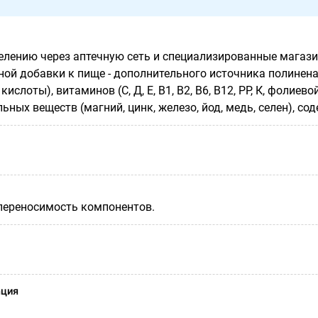
елению через аптечную сеть и специализированные магазин
ной добавки к пище - дополнительного источника полине
ислоты), витаминов (С, Д, Е, В1, В2, В6, В12, РР, К, фолиев
ьных веществ (магний, цинк, железо, йод, медь, селен), с
переносимость компонентов.
ация