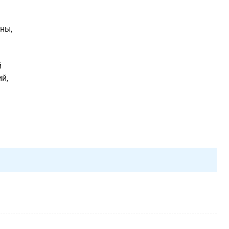
ны,
й
й,