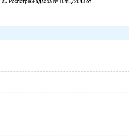
ЦГиЭ Роспотребнадзора № 10ФЦ/2643 от