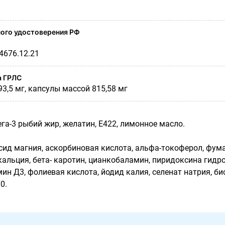
ого удостоверения РФ
04676.12.21
а ГРЛС
3,5 мг, капсулы массой 815,58 мг
га-3 рыбий жир, желатин, Е422, лимонное масло.
ксид магния, аскорбиновая кислота, альфа-токоферол, фум
кальция, бета- каротин, цианкобаламин, пиридоксина гидр
ин Д3, фолиевая кислота, йодид калия, селенат натрия, б
0.