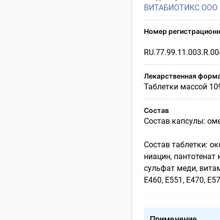
ВИТАБИОТИКС ООО
Номер регистрационн
RU.77.99.11.003.R.0
Лекарственная форм
Таблетки массой 109
Состав
Cостав капсулы: оме
Состав таблетки: о
ниацин, пантотенат 
сульфат меди, витам
Е460, Е551, Е470, Е57
Применение