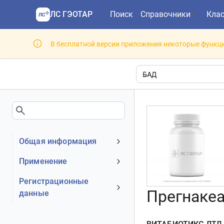
ЛС ГЭОТАР
Поиск
Справочники
Кла
В бесплатной версии приложения некоторые функци
Общая информация
Тип
Применение
Владелец
Область применения
Регистрационные
Номер регистрационного
Прегнакеа
данные
Показания
удостоверения РФ
Противопоказания
Номер регистрационного
Лекарственная форма ГРЛС
С осторожностью
удостоверения РФ