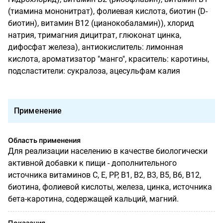
(тиамина мононитрат), фолиевая кислота, биотин (D-
биотин), витамин В12 (цианокобаламин)), хлорид
натрия, тримагния дицитрат, глюконат цинка,
дифосфат железа), антиокислитель: лимонная
кислота, ароматизатор "манго", краситель: каротины,
подсластители: сукралоза, ацесульфам калия
Применение
Область применения
Для реализации населению в качестве биологически
активной добавки к пищи - дополнительного
источника витаминов С, Е, РР, В1, В2, В3, В5, В6, В12,
биотина, фолиевой кислоты, железа, цинка, источника
бета-каротина, содержащей кальций, магний.
Показания