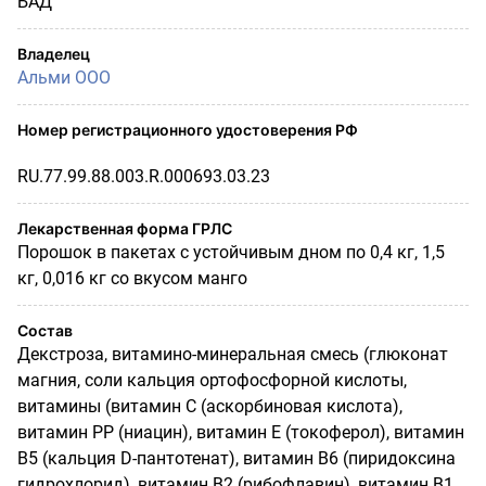
БАД
Владелец
Альми ООО
Номер регистрационного удостоверения РФ
RU.77.99.88.003.R.000693.03.23
Лекарственная форма ГРЛС
Порошок в пакетах с устойчивым дном по 0,4 кг, 1,5
кг, 0,016 кг со вкусом манго
Состав
Декстроза, витамино-минеральная смесь (глюконат
магния, соли кальция ортофосфорной кислоты,
витамины (витамин С (аскорбиновая кислота),
витамин РР (ниацин), витамин Е (токоферол), витамин
В5 (кальция D-пантотенат), витамин В6 (пиридоксина
гидрохлорид), витамин В2 (рибофлавин), витамин В1