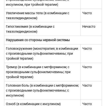
инсулином, при тройной терапии)
Увеличение массы тела (в комбинации с
Часто
тиазолидиндионом)
Гипогликемия (в комбинации с
Нечасто
тиазолидиндионом)
Нарушения со стороны нервной системы
Головокружение (монотерапия; в комбинации
Часто
с производными сульфонилмочевины; при
тройной терапии)
Тремор (в комбинации с метформином; с
Часто
производными сульфонилмочевины; при
тройной терапии)
Головная боль (в комбинации с метформином;
Часто
с производными сульфонилмочевины; с
инсулином)
Озноб (в комбинации с инсулином)
Часто