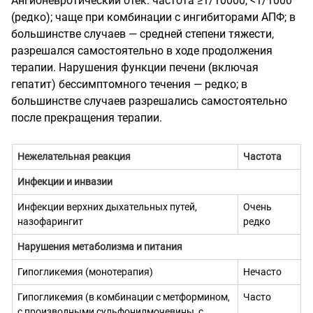
Ангионевротический отек: частота ≥1/10000, <1/1000
(редко); чаще при комбинации с ингибиторами АПФ; в
большинстве случаев — средней степени тяжести,
разрешался самостоятельно в ходе продолжения
терапии.
Нарушения функции печени (включая
гепатит) бессимптомного течения — редко; в
большинстве случаев разрешались самостоятельно
после прекращения терапии.
Нежелательная реакция
Частота
Инфекции и инвазии
Инфекции верхних дыхательных путей,
Очень
назофарингит
редко
Нарушения метаболизма и питания
Гипогликемия (монотерапия)
Нечасто
Гипогликемия (в комбинации с метформином,
Часто
с производными сульфонилмочевины, с