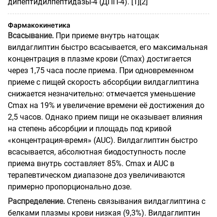
дипептидилпептидазы-4 (ДПП-4). [1][2]
Фармакокинетика
Всасывание.
При приеме внутрь натощак
вилдаглиптин быстро всасывается, его максимальная
концентрация в плазме крови (Cmax) достигается
через 1,75 часа после приема. При одновременном
приеме с пищей скорость абсорбции вилдаглиптина
снижается незначительно: отмечается уменьшение
Cmax на 19% и увеличение времени её достижения до
2,5 часов. Однако прием пищи не оказывает влияния
на степень абсорбции и площадь под кривой
«концентрация-время» (AUC).
Вилдаглиптин быстро
всасывается, абсолютная биодоступность после
приема внутрь составляет 85%. Cmax и AUC в
терапевтическом диапазоне доз увеличиваются
примерно пропорционально дозе.
Распределение.
Степень связывания вилдаглиптина с
белками плазмы крови низкая (9,3%). Вилдаглиптин