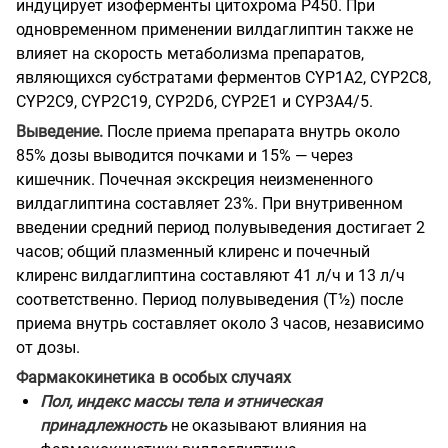
индуцирует изоферменты цитохрома Р450. При
одновременном применении вилдаглиптин также не
влияет на скорость метаболизма препаратов,
являющихся субстратами ферментов CYP1A2, CYP2C8,
CYP2C9, CYP2C19, CYP2D6, CYP2E1 и CYP3A4/5.
Выведение.
После приема препарата внутрь около
85% дозы выводится почками и 15% — через
кишечник. Почечная экскреция неизмененного
вилдаглиптина составляет 23%. При внутривенном
введении средний период полувыведения достигает 2
часов; общий плазменный клиренс и почечный
клиренс вилдаглиптина составляют 41 л/ч и 13 л/ч
соответственно. Период полувыведения (T½) после
приема внутрь составляет около 3 часов, независимо
от дозы.
Фармакокинетика в особых случаях
Пол, индекс массы тела и этническая
принадлежность
не оказывают влияния на