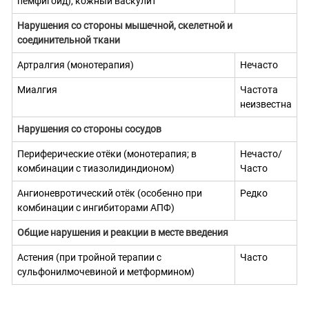
пемфигоид), кожный васкулит
Нарушения со стороны мышечной, скелетной и
соединительной ткани
Артралгия (монотерапия)
Нечасто
Миалгия
Частота
неизвестна
Нарушения со стороны сосудов
Периферические отёки (монотерапия; в
Нечасто/
комбинации с тиазолидиндионом)
Часто
Ангионевротический отёк (особенно при
Редко
комбинации с ингибиторами АПФ)
Общие нарушения и реакции в месте введения
Астения (при тройной терапии с
Часто
сульфонилмочевиной и метформином)