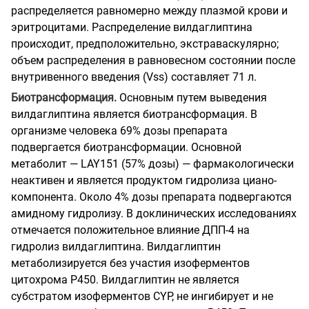
распределяется равномерно между плазмой крови и
эритроцитами. Распределение вилдаглиптина
происходит, предположительно, экстраваскулярно;
объем распределения в равновесном состоянии после
внутривенного введения (Vss) составляет 71 л.
Биотрансформация.
Основным путем выведения
вилдаглиптина является биотрансформация. В
организме человека 69% дозы препарата
подвергается биотрансформации. Основной
метаболит — LAY151 (57% дозы) — фармакологически
неактивен и является продуктом гидролиза циано-
компонента. Около 4% дозы препарата подвергаются
амидному гидролизу.
В доклинических исследованиях
отмечается положительное влияние ДПП-4 на
гидролиз вилдаглиптина. Вилдаглиптин
метаболизируется без участия изоферментов
цитохрома Р450. Вилдаглиптин не является
субстратом изоферментов CYP, не ингибирует и не