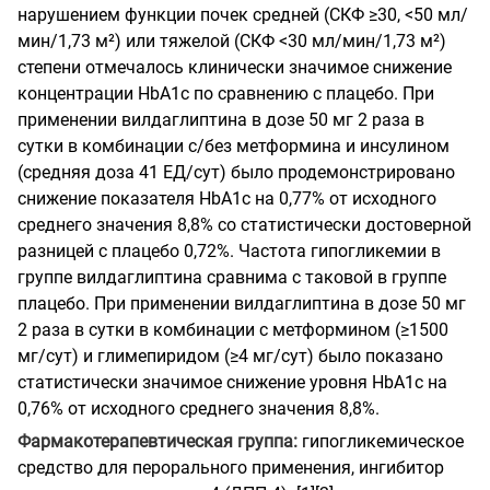
нарушением функции почек средней (СКФ ≥30, <50 мл/
мин/1,73 м²) или тяжелой (СКФ <30 мл/мин/1,73 м²)
степени отмечалось клинически значимое снижение
концентрации HbA1c по сравнению с плацебо.
При
применении вилдаглиптина в дозе 50 мг 2 раза в
сутки в комбинации с/без метформина и инсулином
(средняя доза 41 ЕД/сут) было продемонстрировано
снижение показателя HbA1c на 0,77% от исходного
среднего значения 8,8% со статистически достоверной
разницей с плацебо 0,72%. Частота гипогликемии в
группе вилдаглиптина сравнима с таковой в группе
плацебо.
При применении вилдаглиптина в дозе 50 мг
2 раза в сутки в комбинации с метформином (≥1500
мг/сут) и глимепиридом (≥4 мг/сут) было показано
статистически значимое снижение уровня HbA1c на
0,76% от исходного среднего значения 8,8%.
Фармакотерапевтическая группа:
гипогликемическое
средство для перорального применения, ингибитор