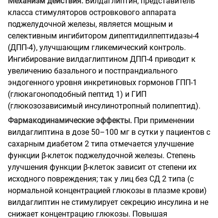
Механизм действия.
Вилдаглиптин, представитель
класса стимуляторов островкового аппарата
поджелудочной железы, является мощным и
селективным ингибитором дипептидилпептидазы-4
(ДПП-4), улучшающим гликемический контроль.
Ингибирование вилдаглиптином ДПП-4 приводит к
увеличению базального и постпрандиального
эндогенного уровня инкретиновых гормонов ГПП-1
(глюкагоноподобный пептид 1) и ГИП
(глюкозозависимый инсулинотропный полипептид).
Фармакодинамические эффекты.
При применении
вилдаглиптина в дозе 50–100 мг в сутки у пациентов с
сахарным диабетом 2 типа отмечается улучшение
функции β-клеток поджелудочной железы. Степень
улучшения функции β-клеток зависит от степени их
исходного повреждения; так у лиц без СД 2 типа (с
нормальной концентрацией глюкозы в плазме крови)
вилдаглиптин не стимулирует секрецию инсулина и не
снижает концентрацию глюкозы.
Повышая